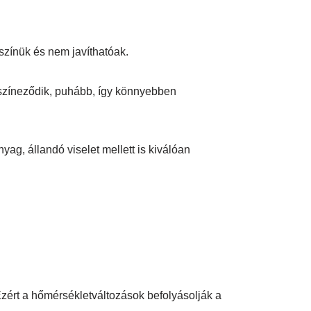
színük és nem javíthatóak.
lszíneződik, puhább, így könnyebben
ag, állandó viselet mellett is kiválóan
zért a hőmérsékletváltozások befolyásolják a