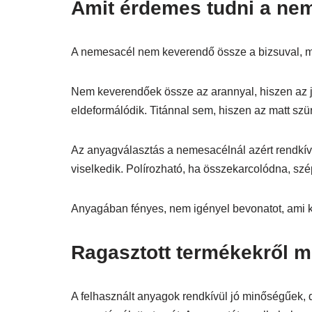
Amit érdemes tudni a nem
A nemesacél nem keverendő össze a bizsuval, mer
Nem keverendőek össze az arannyal, hiszen az j
eldeformálódik. Titánnal sem, hiszen az matt szü
Az anyagválasztás a nemesacélnál azért rendkívül
viselkedik. Polírozható, ha összekarcolódna, szép
Anyagában fényes, nem igényel bevonatot, ami 
Ragasztott termékekről mit
A felhasznált anyagok rendkívül jó minőségűek, 