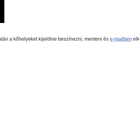
s után a kőhelyeket kijelölve beszínezni, menteni és
e-mailben
elk