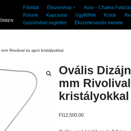
Főoldal
Ékszershop
Aura – Chakra Fotózá
Rólunk
Kapcsolat
Ügyfélfiók
Kosár
Re
YŐRBEN
Gyűrűméret segédlet
Ékszertervezés menete
 mm Rivolival és apró kristályokkal
Ovális Dizáj
mm Rivolival
kristályokkal
Ft
12,500.00