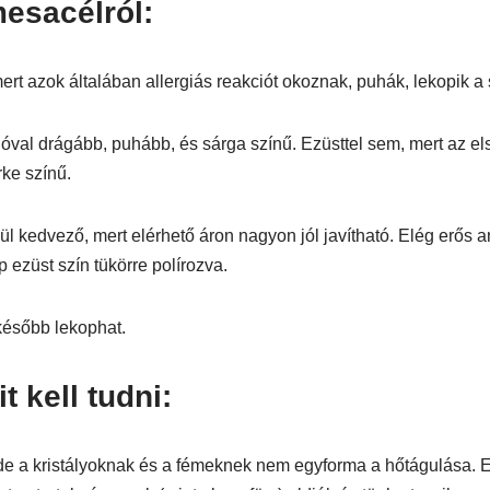
esacélról:
t azok általában allergiás reakciót okoznak, puhák, lekopik a 
óval drágább, puhább, és sárga színű. Ezüsttel sem, mert az e
rke színű.
 kedvező, mert elérhető áron nagyon jól javítható. Elég erős any
 ezüst szín tükörre polírozva.
később lekophat.
 kell tudni:
de a kristályoknak és a fémeknek nem egyforma a hőtágulása. E