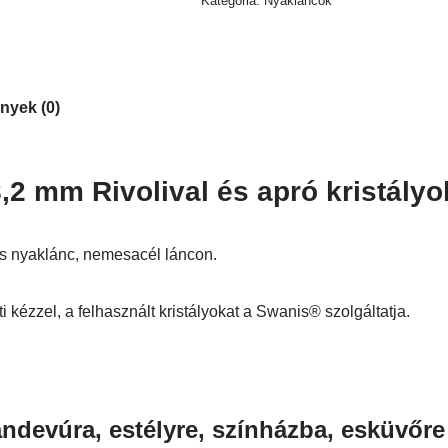
Kategória:
Nyakláncok
nyek (0)
,2 mm Rivolival és apró kristályo
ns nyaklánc, nemesacél láncon.
 kézzel, a felhasznált kristályokat a Swanis® szolgáltatja.
ndevúra, estélyre, színházba, esküvőre