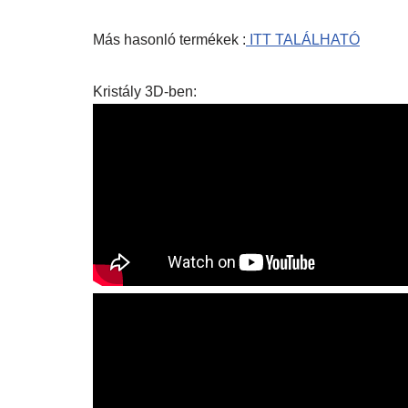
Más hasonló termékek :
ITT TALÁLHATÓ
Kristály 3D-ben: