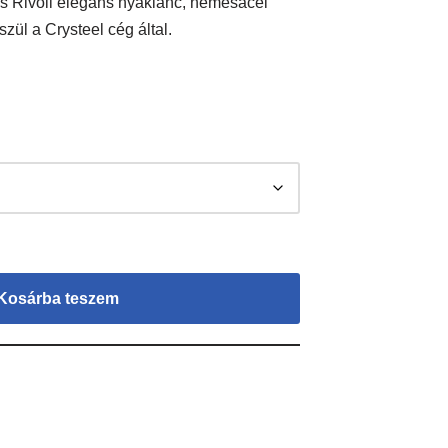
es Rivoli elegáns nyaklánc, nemesacél
ül a Crysteel cég által.
Kosárba teszem