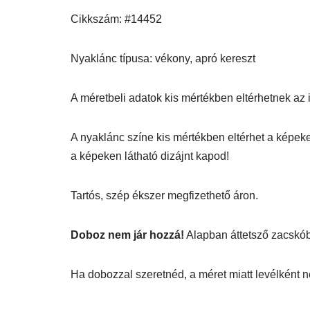
Cikkszám: #14452
Nyaklánc típusa: vékony, apró kereszt
A méretbeli adatok kis mértékben eltérhetnek az itt
A nyaklánc színe kis mértékben eltérhet a képeke
a képeken látható dizájnt kapod!
Tartós, szép ékszer megfizethető áron.
Doboz nem jár hozzá!
Alapban áttetsző zacskó
Ha dobozzal szeretnéd, a méret miatt levélként n