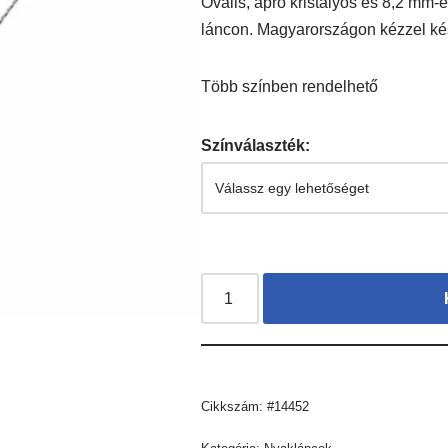
Ovális, apró kristályos és 8,2 mm-
láncon. Magyarországon kézzel kész
Több színben rendelhető
Színválaszték:
Cikkszám:
#14452