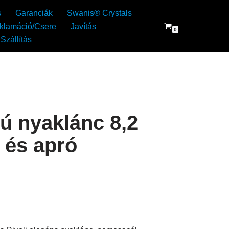
s
Garanciák
Swanis® Crystals
klamáció/Csere
Javítás
0
Szállítás
nú nyaklánc 8,2
 és apró