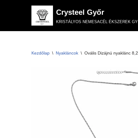
Crysteel Győr
Skip
KRISTÁLYOS NEMESACÉL ÉKSZEREK G
to
content
Kezdőlap
\
Nyakláncok
\
Ovális Dizájnú nyaklánc 8,2