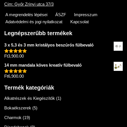
Cím: Győr Zrínyi utca 37/3
A megrendelés lépései
ÁSZF
Impresszum
Adatvédelmi és jogi nyilatkozat
Kapcsolat
Legnépszerűbb termékek
3 x 5,3 és 3 mm kristályos beszúrós fülbevaló
Ft
3,900.00
Értékelés:
5.00
/ 5
14 mm mandala köves kreatív fülbevaló
Ft
6,900.00
Értékelés:
5.00
/ 5
Termék kategóriák
Alkatrészek és Kiegészítők
(1)
Bokaékszerek
(5)
Charmok
(19)