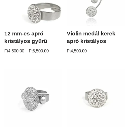
12 mm-es apró
Violin medál kerek
kristályos gyűrű
apró kristályos
Ft
4,500.00
–
Ft
6,500.00
Ft
4,500.00