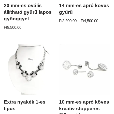
20 mm-es ovális
14 mm-es apró köves
állítható gyűrű lapos
gyűrű
gyönggyel
Ft
3,900.00
–
Ft
4,500.00
Ft
8,500.00
Extra nyakék 1-es
10 mm-es apró köves
típus
kreatív stopperes