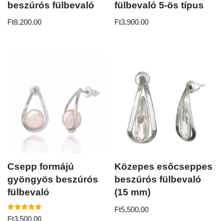
beszúrós fülbevaló
fülbevaló 5-ös típus
Ft
8,200.00
Ft
3,900.00
Csepp formájú
Közepes esőcseppes
gyöngyös beszúrós
beszúrós fülbevaló
fülbevaló
(15 mm)
Ft
5,500.00
Értékelés:
Ft
3,500.00