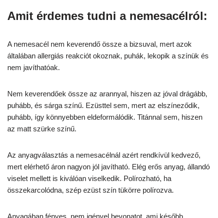
Amit érdemes tudni a nemesacélról:
A nemesacél nem keverendő össze a bizsuval, mert azok
általában allergiás reakciót okoznak, puhák, lekopik a színük és
nem javíthatóak.
Nem keverendőek össze az arannyal, hiszen az jóval drágább,
puhább, és sárga színű. Ezüsttel sem, mert az elszíneződik,
puhább, így könnyebben eldeformálódik. Titánnal sem, hiszen
az matt szürke színű.
Az anyagválasztás a nemesacélnál azért rendkívül kedvező,
mert elérhető áron nagyon jól javítható. Elég erős anyag, állandó
viselet mellett is kiválóan viselkedik. Polírozható, ha
összekarcolódna, szép ezüst szín tükörre polírozva.
Anyagában fényes, nem igényel bevonatot, ami később