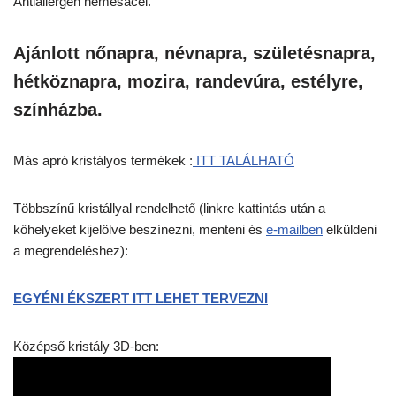
Antiallergén nemesacél.
Ajánlott nőnapra, névnapra, születésnapra,
hétköznapra, mozira, randevúra, estélyre,
színházba.
Más apró kristályos termékek :
ITT TALÁLHATÓ
Többszínű kristállyal rendelhető (linkre kattintás után a
kőhelyeket kijelölve beszínezni, menteni és
e-mailben
elküldeni
a megrendeléshez):
EGYÉNI ÉKSZERT ITT LEHET TERVEZNI
Középső kristály 3D-ben: