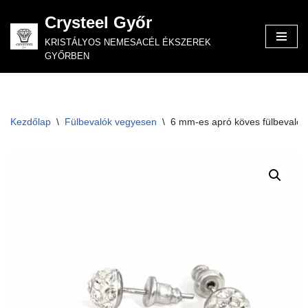
Crysteel Győr
Skip
KRISTÁLYOS NEMESACÉL ÉKSZEREK
to
GYŐRBEN
content
Kezdőlap
\
Fülbevalók vegyesen
\
6 mm-es apró köves fülbevaló