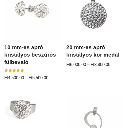
10 mm-es apró
20 mm-es apró
kristályos beszúrós
kristályos kör medál
fülbevaló
Ft
6,000.00
–
Ft
8,900.00
Értékelés:
Ft
4,500.00
–
Ft
5,500.00
5.00
/ 5