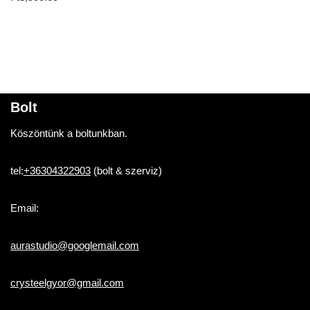
5.00
/ 5
Bolt
Köszöntünk a boltunkban.
tel:
+36304322903
(bolt & szerviz)
Email:
aurastudio@googlemail.com
crysteelgyor@gmail.com