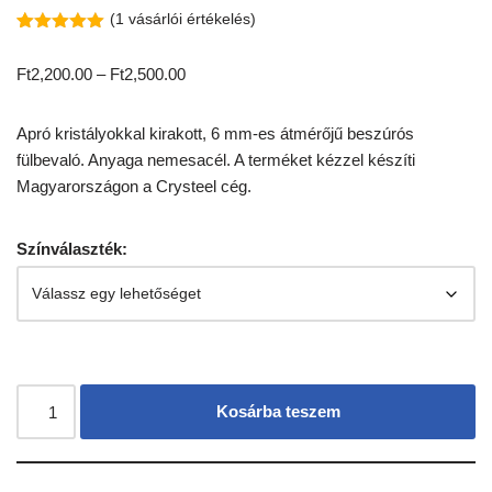
(
1
vásárlói értékelés)
Értékelés
1
5.00
az 5-
Ft
2,200.00
–
Ft
2,500.00
ből,
értékelés
alapján
Apró kristályokkal kirakott, 6 mm-es átmérőjű beszúrós
fülbevaló. Anyaga nemesacél. A terméket kézzel készíti
Magyarországon a Crysteel cég.
Színválaszték:
Kosárba teszem