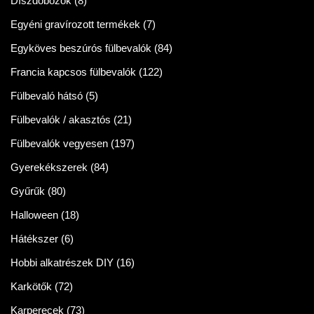
Díszdobozok
(8)
Egyéni gravírozott termékek
(7)
Egyköves beszúrós fülbevalók
(84)
Francia kapcsos fülbevalók
(122)
Fülbevaló hátsó
(5)
Fülbevalók / akasztós
(21)
Fülbevalók vegyesen
(197)
Gyerekékszerek
(84)
Gyűrűk
(80)
Halloween
(18)
Hátékszer
(6)
Hobbi alkatrészek DIY
(16)
Karkötők
(72)
Karperecek
(73)