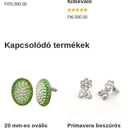
fülbevaló
Ft
55,900.00
Értékelés:
Ft
6,500.00
5.00
/ 5
Kapcsolódó termékek
20 mm-es ovális
Primavera beszúrós