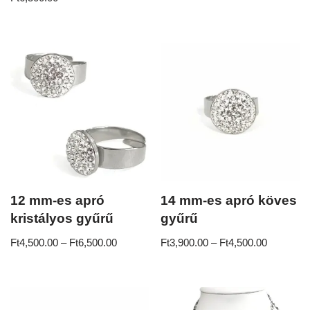
5.00
/ 5
12 mm-es apró
14 mm-es apró köves
kristályos gyűrű
gyűrű
Ft
4,500.00
–
Ft
6,500.00
Ft
3,900.00
–
Ft
4,500.00