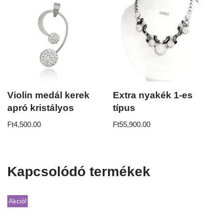
Violin medál kerek
Extra nyakék 1-es
apró kristályos
típus
Ft
4,500.00
Ft
55,900.00
Kapcsolódó termékek
Akció!