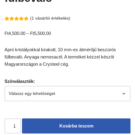
(
1
vásárlói értékelés)
Értékelés
1
5.00
az 5-
Ft
4,500.00
–
Ft
5,500.00
ből,
értékelés
alapján
Apró kristályokkal kirakott, 10 mm-es átmérőjű beszúrós
fülbevaló. Anyaga nemesacél. A terméket kézzel készíti
Magyarországon a Crysteel cég.
Színválaszték:
Kosárba teszem