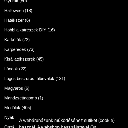
Gyűrűk
(80)
Halloween
(18)
Hátékszer
(6)
Hobbi alkatrészek DIY
(16)
Karkötők
(72)
Karperecek
(73)
Kisállatékszerek
(45)
Láncok
(22)
Lógós beszúrós fülbevalók
(131)
Magyaros
(6)
Mandzsettagomb
(1)
Medálok
(405)
Nyakláncok
(86)
A webáruházunk működéséhez sütiket (cookie)
Orrékszer
(2)
használ. A webshop használatával Ön