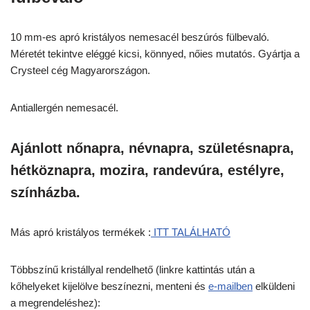
10 mm-es apró kristályos nemesacél beszúrós fülbevaló.
Méretét tekintve eléggé kicsi, könnyed, nőies mutatós. Gyártja a
Crysteel cég Magyarországon.
Antiallergén nemesacél.
Ajánlott nőnapra, névnapra, születésnapra,
hétköznapra, mozira, randevúra, estélyre,
színházba.
Más apró kristályos termékek :
ITT TALÁLHATÓ
Többszínű kristállyal rendelhető (linkre kattintás után a
kőhelyeket kijelölve beszínezni, menteni és
e-mailben
elküldeni
a megrendeléshez):