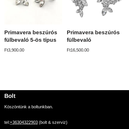
Primavera beszúrós
Primavera beszúrós
fülbevaló 5-ös típus
fülbevaló
Ft
3,900.00
Ft
16,500.00
Bolt
Köszöntünk a boltunkban.
tel:
+36304322903
(bolt & szerviz)