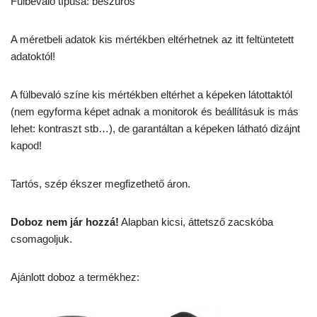
Fülbevaló típusa: beszúrós
A méretbeli adatok kis mértékben eltérhetnek az itt feltüntetett
adatoktól!
A fülbevaló színe kis mértékben eltérhet a képeken látottaktól
(nem egyforma képet adnak a monitorok és beállításuk is más
lehet: kontraszt stb…), de garantáltan a képeken látható dizájnt
kapod!
Tartós, szép ékszer megfizethető áron.
Doboz nem jár hozzá!
Alapban kicsi, áttetsző zacskóba
csomagoljuk.
Ajánlott doboz a termékhez: