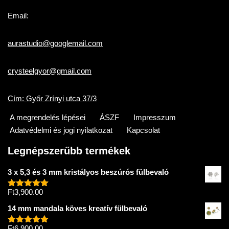
Email:
aurastudio@googlemail.com
crysteelgyor@gmail.com
Cím: Győr Zrínyi utca 37/3
A megrendelés lépései
ÁSZF
Impresszum
Adatvédelmi és jogi nyilatkozat
Kapcsolat
Legnépszerűbb termékek
3 x 5,3 és 3 mm kristályos beszúrós fülbevaló
Ft
3,900.00
Értékelés:
5.00
/ 5
14 mm mandala köves kreatív fülbevaló
Ft
6,900.00