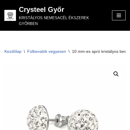
Crysteel Győr
Skip
KRISTÁLYOS NEMESACÉL ÉKSZEREK
to
GYŐRBEN
content
Kezdőlap
\
Fülbevalók vegyesen
\
10 mm-es apró kristályos beszú