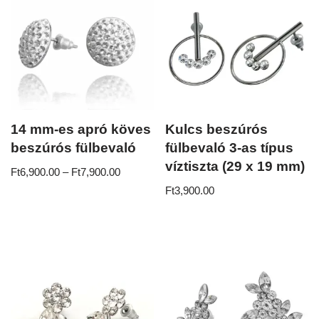
14 mm-es apró köves
Kulcs beszúrós
beszúrós fülbevaló
fülbevaló 3-as típus
víztiszta (29 x 19 mm)
Ft
6,900.00
–
Ft
7,900.00
Ft
3,900.00