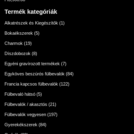
Értékelés:
5.00
/ 5
Termék kategóriák
Alkatrészek és Kiegészítők
(1)
Bokaékszerek
(5)
Charmok
(19)
Díszdobozok
(8)
Egyéni gravírozott termékek
(7)
Egyköves beszúrós fülbevalók
(84)
Francia kapcsos fülbevalók
(122)
Fülbevaló hátsó
(5)
Fülbevalók / akasztós
(21)
Fülbevalók vegyesen
(197)
Gyerekékszerek
(84)