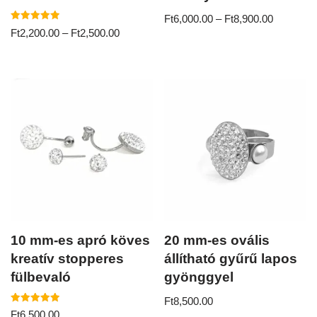
Ft
6,000.00
–
Ft
8,900.00
Értékelés:
Ft
2,200.00
–
Ft
2,500.00
5.00
/ 5
10 mm-es apró köves
20 mm-es ovális
kreatív stopperes
állítható gyűrű lapos
fülbevaló
gyönggyel
Ft
8,500.00
Értékelés:
Ft
6,500.00