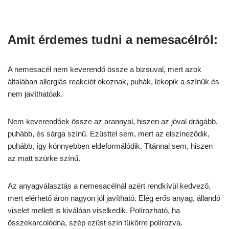
Amit érdemes tudni a nemesacélról:
A nemesacél nem keverendő össze a bizsuval, mert azok
általában allergiás reakciót okoznak, puhák, lekopik a színük és
nem javíthatóak.
Nem keverendőek össze az arannyal, hiszen az jóval drágább,
puhább, és sárga színű. Ezüsttel sem, mert az elszíneződik,
puhább, így könnyebben eldeformálódik. Titánnal sem, hiszen
az matt szürke színű.
Az anyagválasztás a nemesacélnál azért rendkívül kedvező,
mert elérhető áron nagyon jól javítható. Elég erős anyag, állandó
viselet mellett is kiválóan viselkedik. Polírozható, ha
összekarcolódna, szép ezüst szín tükörre polírozva.