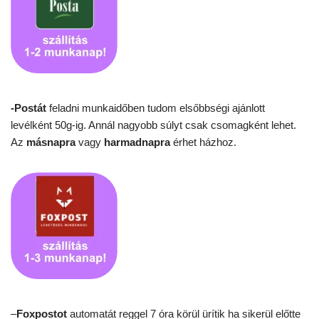
-Postát
feladni munkaidőben tudom elsőbbségi ajánlott
levélként 50g-ig. Annál nagyobb súlyt csak csomagként lehet.
Az
másnapra
vagy
harmadnapra
érhet házhoz.
–
Foxpostot
automatát reggel 7 óra körül ürítik ha sikerül előtte