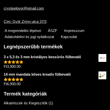
crysteelgyor@gmail.com
Cím: Győr Zrínyi utca 37/3
A megrendelés lépései
ÁSZF
Impresszum
Adatvédelmi és jogi nyilatkozat
Kapcsolat
Legnépszerűbb termékek
3 x 5,3 és 3 mm kristályos beszúrós fülbevaló
Ft
3,900.00
Értékelés:
5.00
/ 5
14 mm mandala köves kreatív fülbevaló
Ft
6,900.00
Értékelés:
5.00
/ 5
Termék kategóriák
Alkatrészek és Kiegészítők
(1)