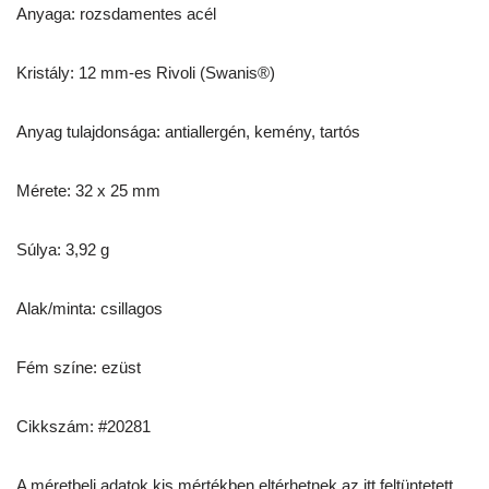
Anyaga: rozsdamentes acél
Kristály: 12 mm-es Rivoli (Swanis®)
Anyag tulajdonsága: antiallergén, kemény, tartós
Mérete: 32 x 25 mm
Súlya: 3,92 g
Alak/minta: csillagos
Fém színe: ezüst
Cikkszám: #20281
A méretbeli adatok kis mértékben eltérhetnek az itt feltüntetett