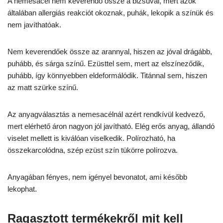
A nemesacél nem keverendő össze a bizsuval, mert azok
általában allergiás reakciót okoznak, puhák, lekopik a színük és
nem javíthatóak.
Nem keverendőek össze az arannyal, hiszen az jóval drágább,
puhább, és sárga színű. Ezüsttel sem, mert az elszíneződik,
puhább, így könnyebben eldeformálódik. Titánnal sem, hiszen
az matt szürke színű.
Az anyagválasztás a nemesacélnál azért rendkívül kedvező,
mert elérhető áron nagyon jól javítható. Elég erős anyag, állandó
viselet mellett is kiválóan viselkedik. Polírozható, ha
összekarcolódna, szép ezüst szín tükörre polírozva.
Anyagában fényes, nem igényel bevonatot, ami később
lekophat.
Ragasztott termékekről mit kell