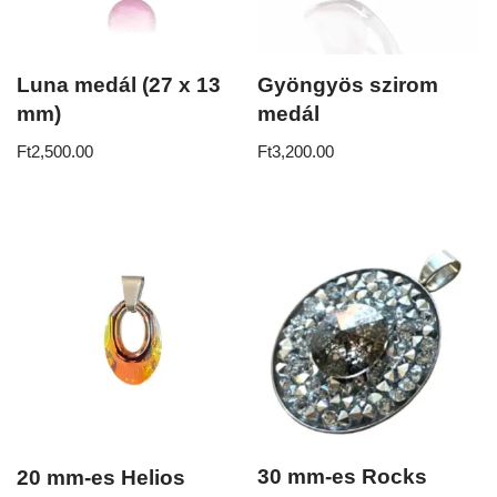
Luna medál (27 x 13
Gyöngyös szirom
mm)
medál
Ft
2,500.00
Ft
3,200.00
30 mm-es Rocks
20 mm-es Helios