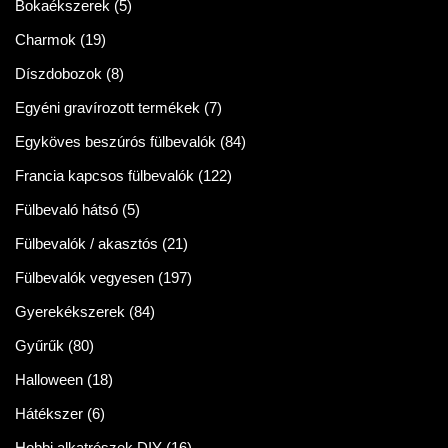
Bokaékszerek
(5)
Charmok
(19)
Díszdobozok
(8)
Egyéni gravírozott termékek
(7)
Egyköves beszúrós fülbevalók
(84)
Francia kapcsos fülbevalók
(122)
Fülbevaló hátsó
(5)
Fülbevalók / akasztós
(21)
Fülbevalók vegyesen
(197)
Gyerekékszerek
(84)
Gyűrűk
(80)
Halloween
(18)
Hátékszer
(6)
Hobbi alkatrészek DIY
(16)