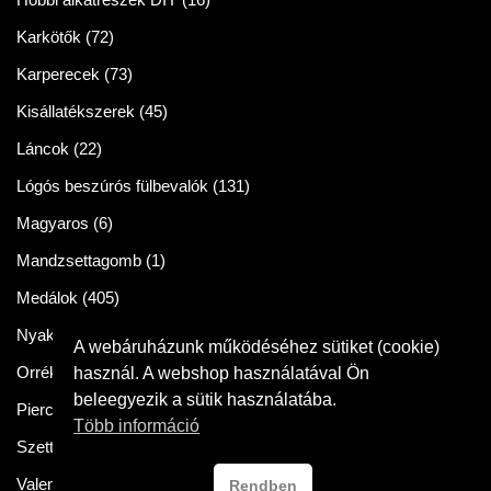
Karkötők
(72)
Karperecek
(73)
Kisállatékszerek
(45)
Láncok
(22)
Lógós beszúrós fülbevalók
(131)
Magyaros
(6)
Mandzsettagomb
(1)
Medálok
(405)
Nyakláncok
(86)
A webáruházunk működéséhez sütiket (cookie)
Orrékszer
(2)
használ. A webshop használatával Ön
beleegyezik a sütik használatába.
Piercingek
(11)
Több információ
Szettek
(57)
Valentin napra
(54)
Rendben