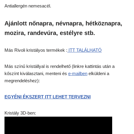
Antiallergén nemesacél.
Ajánlott nőnapra, névnapra, hétköznapra,
mozira, randevúra, estélyre stb.
Más Rivoli kristályos termékek :
ITT TALÁLHATÓ
Más színű kristállyal is rendelhető (linkre kattintás után a
kőszínt kiválasztani, menteni és
e-mailben
elküldeni a
megrendeléshez):
EGYÉNI ÉKSZERT ITT LEHET TERVEZNI
Kristály 3D-ben: