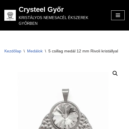
Crysteel Győr
Skip
KRISTÁLYOS NEMESACÉL ÉKSZEREK
to
GYŐRBEN
content
Kezdőlap
\
Medálok
\
5 csillag medál 12 mm Rivoli kristállyal