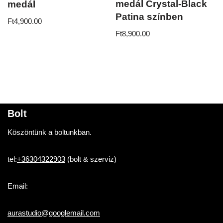
medál Crystal-Black
medál
Patina színben
Ft
4,900.00
Ft
8,900.00
Bolt
Köszöntünk a boltunkban.
tel:
+36304322903
(bolt & szerviz)
Email:
aurastudio@googlemail.com