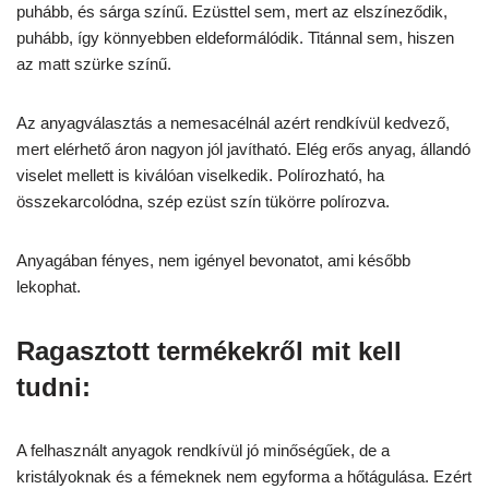
puhább, és sárga színű. Ezüsttel sem, mert az elszíneződik,
puhább, így könnyebben eldeformálódik. Titánnal sem, hiszen
az matt szürke színű.
Az anyagválasztás a nemesacélnál azért rendkívül kedvező,
mert elérhető áron nagyon jól javítható. Elég erős anyag, állandó
viselet mellett is kiválóan viselkedik. Polírozható, ha
összekarcolódna, szép ezüst szín tükörre polírozva.
Anyagában fényes, nem igényel bevonatot, ami később
lekophat.
Ragasztott termékekről mit kell
tudni:
A felhasznált anyagok rendkívül jó minőségűek, de a
kristályoknak és a fémeknek nem egyforma a hőtágulása. Ezért