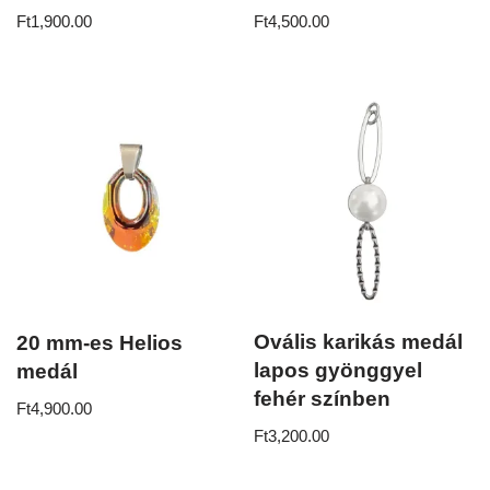
Ft
1,900.00
Ft
4,500.00
Ovális karikás medál
20 mm-es Helios
lapos gyönggyel
medál
fehér színben
Ft
4,900.00
Ft
3,200.00