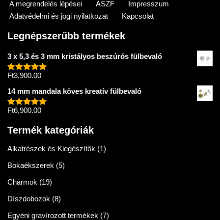
A megrendelés lépései
ÁSZF
Impresszum
Adatvédelmi és jogi nyilatkozat
Kapcsolat
Legnépszerűbb termékek
3 x 5,3 és 3 mm kristályos beszúrós fülbevaló
Ft
3,900.00
Értékelés:
5.00
/ 5
14 mm mandala köves kreatív fülbevaló
Ft
6,900.00
Értékelés:
5.00
/ 5
Termék kategóriák
Alkatrészek és Kiegészítők
(1)
Bokaékszerek
(5)
Charmok
(19)
Díszdobozok
(8)
Egyéni gravírozott termékek
(7)