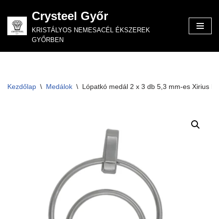
Crysteel Győr
Skip
KRISTÁLYOS NEMESACÉL ÉKSZEREK
to
GYŐRBEN
content
Kezdőlap
\
Medálok
\
Lópatkó medál 2 x 3 db 5,3 mm-es Xirius kri