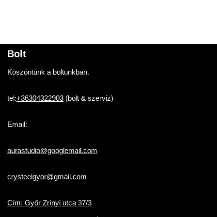
Bolt
Köszöntünk a boltunkban.
tel:
+36304322903
(bolt & szerviz)
Email:
aurastudio@googlemail.com
crysteelgyor@gmail.com
Cím: Győr Zrínyi utca 37/3