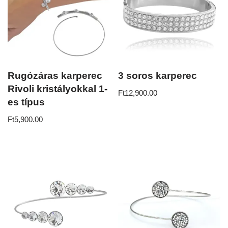
Rugózáras karperec
3 soros karperec
Rivoli kristályokkal 1-
Ft
12,900.00
es típus
Ft
5,900.00