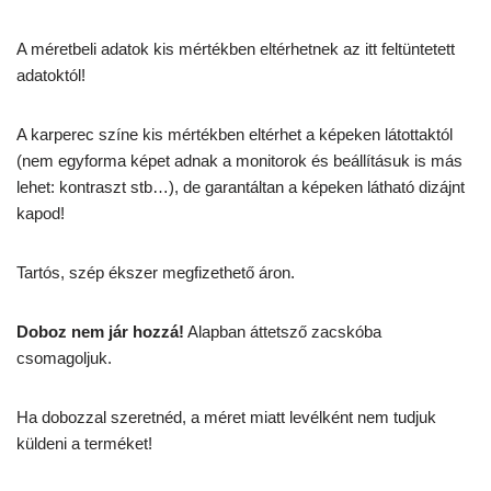
A méretbeli adatok kis mértékben eltérhetnek az itt feltüntetett
adatoktól!
A karperec színe kis mértékben eltérhet a képeken látottaktól
(nem egyforma képet adnak a monitorok és beállításuk is más
lehet: kontraszt stb…), de garantáltan a képeken látható dizájnt
kapod!
Tartós, szép ékszer megfizethető áron.
Doboz nem jár hozzá!
Alapban áttetsző zacskóba
csomagoljuk.
Ha dobozzal szeretnéd, a méret miatt levélként nem tudjuk
küldeni a terméket!