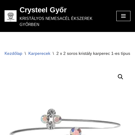
Crysteel Győr
Skip
KRISTÁLYOS NEMESACÉL ÉKSZEREK
to
GYŐRBEN
content
Kezdőlap
\
Karperecek
\
2 x 2 soros kristály karperec 1-es típus