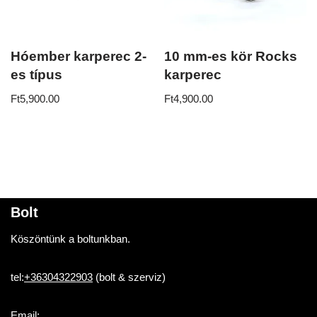
Hóember karperec 2-
10 mm-es kör Rocks
es típus
karperec
Ft
5,900.00
Ft
4,900.00
Bolt
Köszöntünk a boltunkban.
tel:
+36304322903
(bolt & szerviz)
Email: