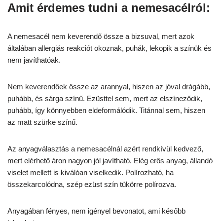
Amit érdemes tudni a nemesacélról:
A nemesacél nem keverendő össze a bizsuval, mert azok
általában allergiás reakciót okoznak, puhák, lekopik a színük és
nem javíthatóak.
Nem keverendőek össze az arannyal, hiszen az jóval drágább,
puhább, és sárga színű. Ezüsttel sem, mert az elszíneződik,
puhább, így könnyebben eldeformálódik. Titánnal sem, hiszen
az matt szürke színű.
Az anyagválasztás a nemesacélnál azért rendkívül kedvező,
mert elérhető áron nagyon jól javítható. Elég erős anyag, állandó
viselet mellett is kiválóan viselkedik. Polírozható, ha
összekarcolódna, szép ezüst szín tükörre polírozva.
Anyagában fényes, nem igényel bevonatot, ami később