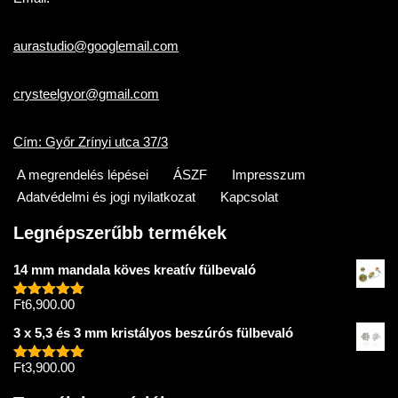
aurastudio@googlemail.com
crysteelgyor@gmail.com
Cím: Győr Zrínyi utca 37/3
A megrendelés lépései
ÁSZF
Impresszum
Adatvédelmi és jogi nyilatkozat
Kapcsolat
Legnépszerűbb termékek
14 mm mandala köves kreatív fülbevaló
Ft
6,900.00
Értékelés:
5.00
/ 5
3 x 5,3 és 3 mm kristályos beszúrós fülbevaló
Ft
3,900.00
Értékelés:
5.00
/ 5