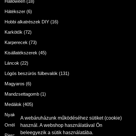
Halloween
(18)
Hátékszer
(6)
Hobbi alkatrészek DIY
(16)
Karkötők
(72)
Karperecek
(73)
Kisállatékszerek
(45)
Láncok
(22)
Lógós beszúrós fülbevalók
(131)
Magyaros
(6)
Mandzsettagomb
(1)
Medálok
(405)
Nyakláncok
(86)
A webáruházunk működéséhez sütiket (cookie)
Orrékszer
(2)
használ. A webshop használatával Ön
beleegyezik a sütik használatába.
Piercingek
(11)