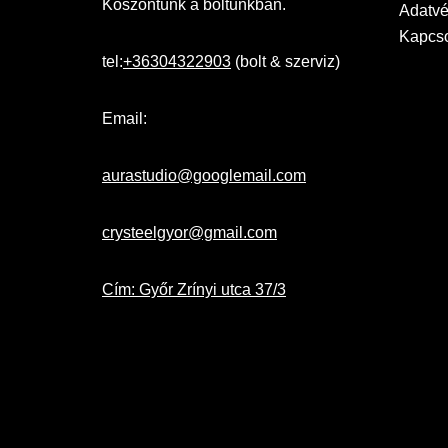
Köszöntünk a boltunkban.
Adatvé
Kapcso
tel:
+36304322903
(bolt & szerviz)
Email:
aurastudio@googlemail.com
crysteelgyor@gmail.com
Cím: Győr Zrínyi utca 37/3