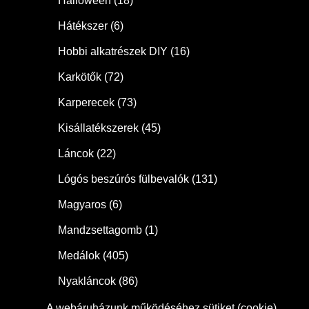
Halloween
(18)
Hátékszer
(6)
Hobbi alkatrészek DIY
(16)
Karkötők
(72)
Karperecek
(73)
Kisállatékszerek
(45)
Láncok
(22)
Lógós beszúrós fülbevalók
(131)
Magyaros
(6)
Mandzsettagomb
(1)
Medálok
(405)
Nyakláncok
(86)
Orrékszer
(2)
A webáruházunk működéséhez sütiket (cookie)