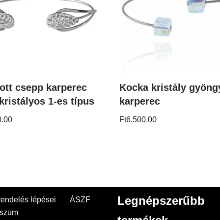
tott csepp karperec
Kocka kristály gyöng
kristályos 1-es típus
karperec
0.00
Ft
6,500.00
Legnépszerűbb
endelés lépései
ÁSZF
sszum