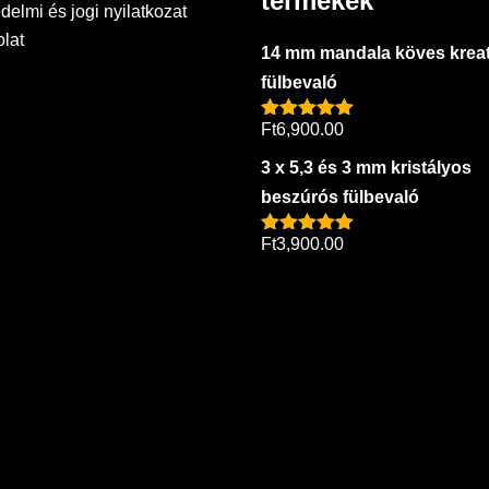
termékek
delmi és jogi nyilatkozat
lat
14 mm mandala köves kreat
fülbevaló
Ft
6,900.00
Értékelés:
5.00
/ 5
3 x 5,3 és 3 mm kristályos
beszúrós fülbevaló
Ft
3,900.00
Értékelés:
5.00
/ 5