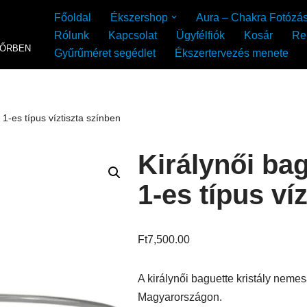
Főoldal
Ékszershop
Aura – Chakra Fotózá
Rólunk
Kapcsolat
Ügyfélfiók
Kosár
Re
YŐRBEN
Gyűrűméret segédlet
Ékszertervezés menete
 1-es típus víztiszta színben
Királynői ba
1-es típus ví
Ft
7,500.00
A királynői baguette kristály neme
Magyarországon.