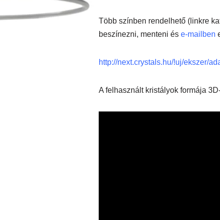
Több színben rendelhető (linkre kat
beszínezni, menteni és
e-mailben
e
http://next.crystals.hu/!uj/ekszer/a
A felhasznált kristályok formája 3D