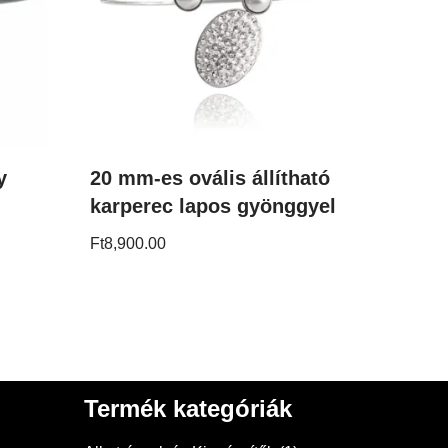
y
20 mm-es ovális állítható
karperec lapos gyönggyel
Ft
8,900.00
Termék kategóriák