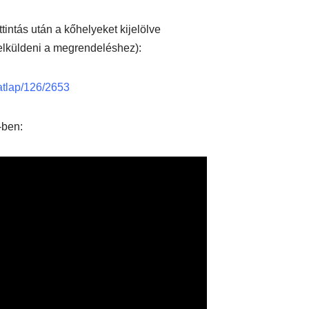
tintás után a kőhelyeket kijelölve
lküldeni a megrendeléshez):
datlap/126/2653
-ben: