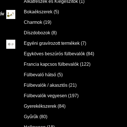
Alkatrészek és Kiegészítők
(1)
Bokaékszerek
(5)
ív
Charmok
(19)
Díszdobozok
(8)
Egyéni gravírozott termékek
(7)
Egyköves beszúrós fülbevalók
(84)
Francia kapcsos fülbevalók
(122)
Fülbevaló hátsó
(5)
Fülbevalók / akasztós
(21)
Fülbevalók vegyesen
(197)
Gyerekékszerek
(84)
Gyűrűk
(80)