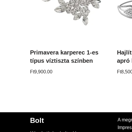
Primavera karperec 1-es
Hajlí
típus víztiszta színben
apró 
Ft
9,900.00
Ft
8,50
Bolt
A megr
Impre