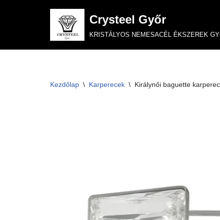
Crysteel Győr
Skip
KRISTÁLYOS NEMESACÉL ÉKSZEREK G
to
content
Kezdőlap
\
Karperecek
\
Királynői baguette karperec