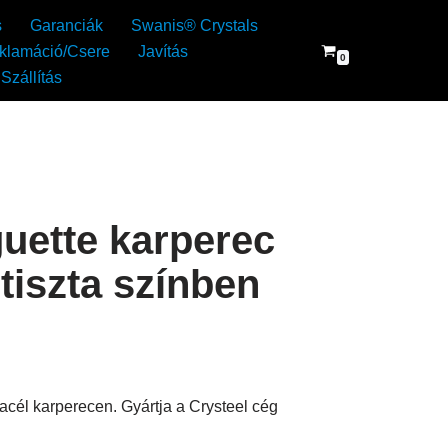
s
Garanciák
Swanis® Crystals
klamáció/Csere
Javítás
0
Szállítás
guette karperec
ztiszta színben
sacél karperecen. Gyártja a Crysteel cég