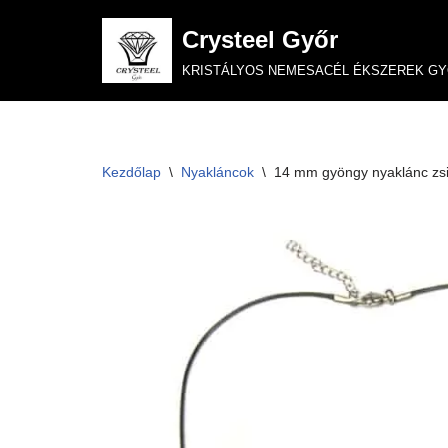
Crysteel Győr
Skip
KRISTÁLYOS NEMESACÉL ÉKSZEREK G
to
content
Kezdőlap
\
Nyakláncok
\
14 mm gyöngy nyaklánc zs