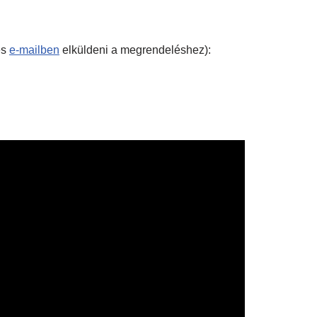
és
e-mailben
elküldeni a megrendeléshez):