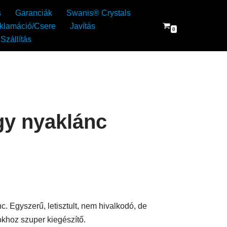
s
Garanciák
Swanis® Crystals
klamáció/Csere
Javítás
0
Szállítás
y nyaklánc
 Egyszerű, letisztult, nem hivalkodó, de
khoz szuper kiegészítő.