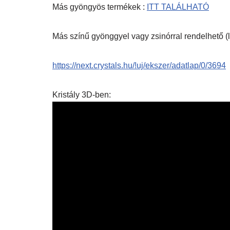
Más gyöngyös termékek :
ITT TALÁLHATÓ
Más színű gyönggyel vagy zsinórral rendelhető (l
https://next.crystals.hu/!uj/ekszer/adatlap/0/3694
Kristály 3D-ben: