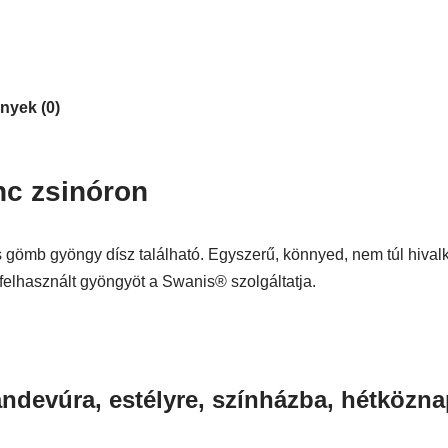
nyek (0)
c zsinóron
 gömb gyöngy dísz található. Egyszerű, könnyed, nem túl hival
felhasznált gyöngyöt a Swanis® szolgáltatja.
andevúra, estélyre, színházba, hétközna