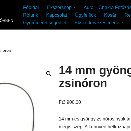
Főoldal
Ékszershop
Aura – Chakra Fotózá
Rólunk
Kapcsolat
Ügyfélfiók
Kosár
Re
YŐRBEN
Gyűrűméret segédlet
Ékszertervezés menete
inóron
14 mm gyöng
zsinóron
Ft
3,900.00
14 mm-es gyöngy zsinóros nyaklánc.
mégis szép. A könnyed hétköznapo