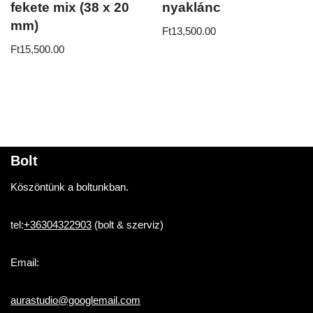
fekete mix (38 x 20
nyaklánc
mm)
Ft
13,500.00
Ft
15,500.00
Bolt
Köszöntünk a boltunkban.
tel:
+36304322903
(bolt & szerviz)
Email:
aurastudio@googlemail.com