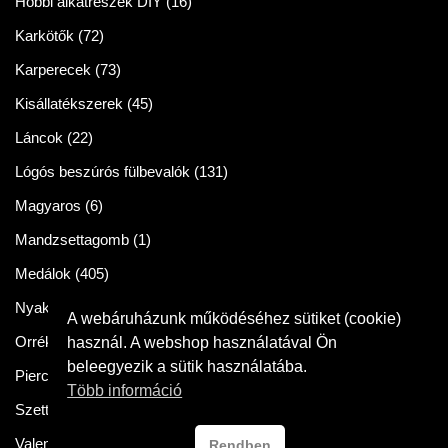
Hobbi alkatrészek DIY
(16)
Karkötők
(72)
Karperecek
(73)
Kisállatékszerek
(45)
Láncok
(22)
Lógós beszúrós fülbevalók
(131)
Magyaros
(6)
Mandzsettagomb
(1)
Medálok
(405)
Nyakláncok
(86)
A webáruházunk működéséhez sütiket (cookie)
Orrékszer
(2)
használ. A webshop használatával Ön
beleegyezik a sütik használatába.
Piercingek
(11)
Több információ
Szettek
(57)
Valentin napra
(54)
Rendben