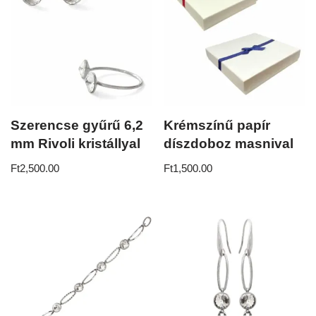
Szerencse gyűrű 6,2
Krémszínű papír
mm Rivoli kristállyal
díszdoboz masnival
Ft
2,500.00
Ft
1,500.00