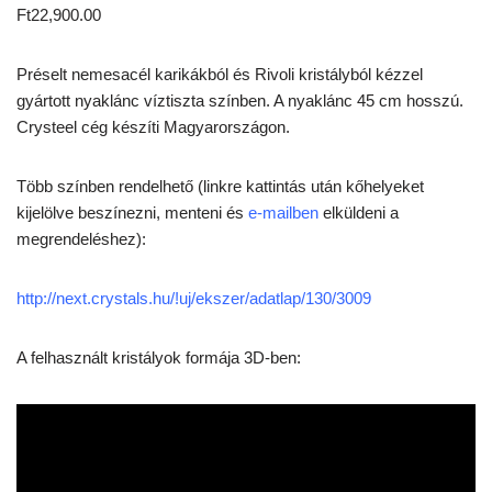
Ft
22,900.00
Préselt nemesacél karikákból és Rivoli kristályból kézzel
gyártott nyaklánc víztiszta színben. A nyaklánc 45 cm hosszú.
Crysteel cég készíti Magyarországon.
Több színben rendelhető (linkre kattintás után kőhelyeket
kijelölve beszínezni, menteni és
e-mailben
elküldeni a
megrendeléshez):
http://next.crystals.hu/!uj/ekszer/adatlap/130/3009
A felhasznált kristályok formája 3D-ben: