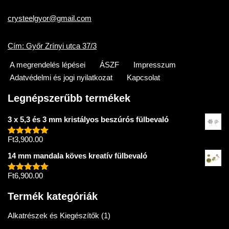
crysteelgyor@gmail.com
Cím: Győr Zrínyi utca 37/3
A megrendelés lépései
ÁSZF
Impresszum
Adatvédelmi és jogi nyilatkozat
Kapcsolat
Legnépszerűbb termékek
3 x 5,3 és 3 mm kristályos beszúrós fülbevaló
Ft
3,900.00
Értékelés:
5.00
/ 5
14 mm mandala köves kreatív fülbevaló
Ft
6,900.00
Értékelés:
5.00
/ 5
Termék kategóriák
Alkatrészek és Kiegészítők
(1)