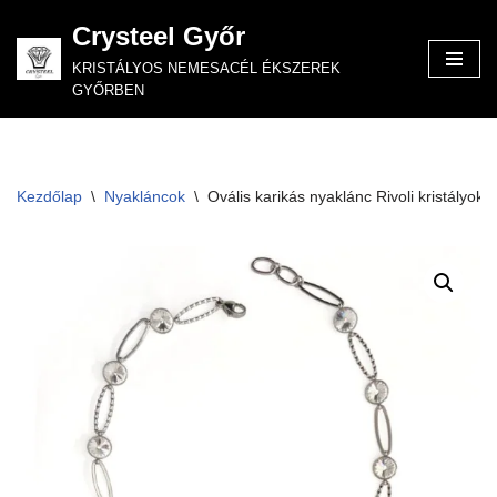
Crysteel Győr
Skip
KRISTÁLYOS NEMESACÉL ÉKSZEREK
to
GYŐRBEN
content
Kezdőlap
\
Nyakláncok
\
Ovális karikás nyaklánc Rivoli kristályokka