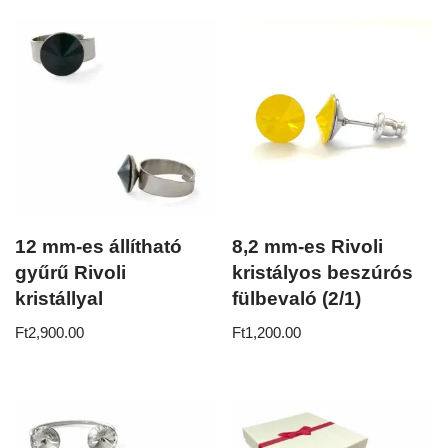
12 mm-es állítható
8,2 mm-es Rivoli
gyűrű Rivoli
kristályos beszúrós
kristállyal
fülbevaló (2/1)
Ft
2,900.00
Ft
1,200.00