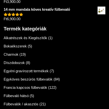
Ft
3,900.00
Értékelés:
5.00
/ 5
14 mm mandala köves kreatív fülbevaló
Ft
6,900.00
Értékelés:
5.00
/ 5
Termék kategóriák
Alkatrészek és Kiegészítők
(1)
Bokaékszerek
(5)
Charmok
(19)
Díszdobozok
(8)
Egyéni gravírozott termékek
(7)
Egyköves beszúrós fülbevalók
(84)
Francia kapcsos fülbevalók
(122)
Fülbevaló hátsó
(5)
Fülbevalók / akasztós
(21)