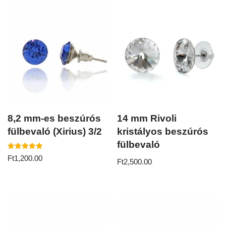
8,2 mm-es beszúrós
14 mm Rivoli
fülbevaló (Xirius) 3/2
kristályos beszúrós
fülbevaló
Értékelés:
Ft
1,200.00
Ft
2,500.00
5.00
/ 5