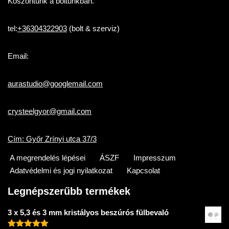
Köszöntünk a boltunkban.
tel:
+36304322903
(bolt & szerviz)
Email:
aurastudio@googlemail.com
crysteelgyor@gmail.com
Cím: Győr Zrínyi utca 37/3
A megrendelés lépései
ÁSZF
Impresszum
Adatvédelmi és jogi nyilatkozat
Kapcsolat
Legnépszerűbb termékek
3 x 5,3 és 3 mm kristályos beszúrós fülbevaló