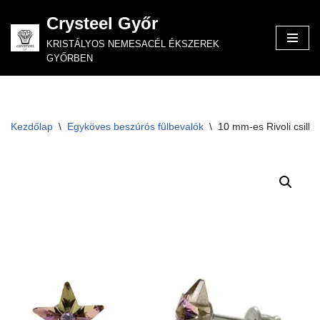
Crysteel Győr
Skip
KRISTÁLYOS NEMESACÉL ÉKSZEREK
to
GYŐRBEN
content
Kezdőlap
\
Egyköves beszúrós fülbevalók
\
10 mm-es Rivoli csilla