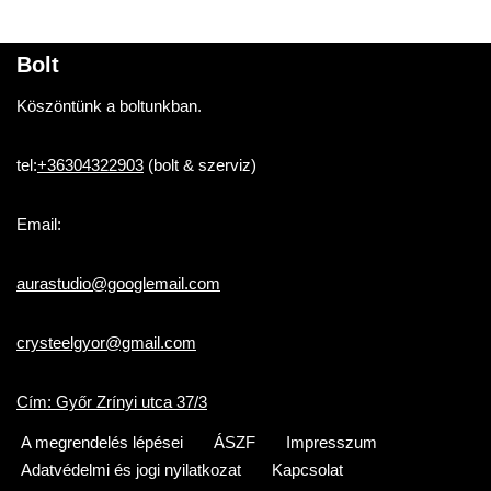
Bolt
Köszöntünk a boltunkban.
tel:
+36304322903
(bolt & szerviz)
Email:
aurastudio@googlemail.com
crysteelgyor@gmail.com
Cím: Győr Zrínyi utca 37/3
A megrendelés lépései
ÁSZF
Impresszum
Adatvédelmi és jogi nyilatkozat
Kapcsolat