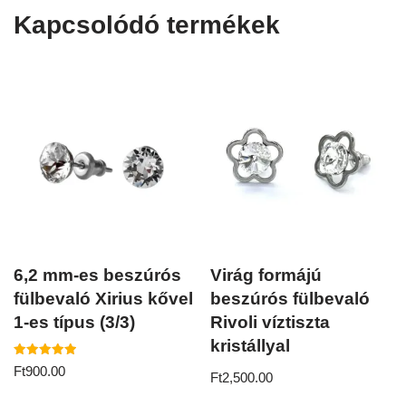
Kapcsolódó termékek
6,2 mm-es beszúrós
Virág formájú
fülbevaló Xirius kővel
beszúrós fülbevaló
1-es típus (3/3)
Rivoli víztiszta
kristállyal
Értékelés:
Ft
900.00
Ft
2,500.00
5.00
/ 5