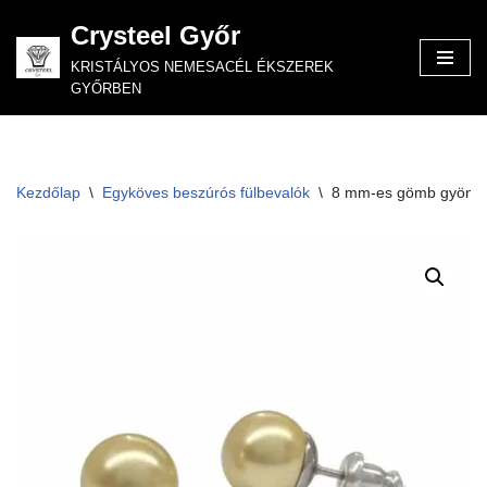
Crysteel Győr
Skip
KRISTÁLYOS NEMESACÉL ÉKSZEREK
to
GYŐRBEN
content
Kezdőlap
\
Egyköves beszúrós fülbevalók
\
8 mm-es gömb gyöngy 