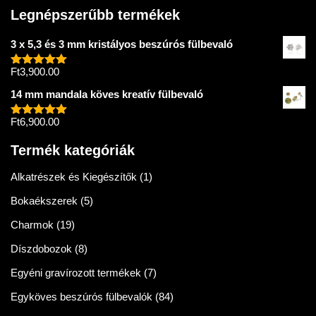
Legnépszerűbb termékek
3 x 5,3 és 3 mm kristályos beszúrós fülbevaló
Ft
3,900.00
Értékelés:
5.00
/ 5
14 mm mandala köves kreatív fülbevaló
Ft
6,900.00
Értékelés:
5.00
/ 5
Termék kategóriák
Alkatrészek és Kiegészítők
(1)
Bokaékszerek
(5)
Charmok
(19)
Díszdobozok
(8)
Egyéni gravírozott termékek
(7)
Egyköves beszúrós fülbevalók
(84)