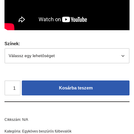
Színek:
Kosárba teszem
Cikkszám:
N/A
Kategória:
Egyköves beszúrós fülbevalók