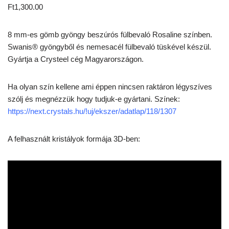
Ft
1,300.00
8 mm-es gömb gyöngy beszúrós fülbevaló Rosaline színben.
Swanis® gyöngyből és nemesacél fülbevaló tüskével készül.
Gyártja a Crysteel cég Magyarországon.
Ha olyan szín kellene ami éppen nincsen raktáron légyszíves
szólj és megnézzük hogy tudjuk-e gyártani. Színek:
https://next.crystals.hu/!uj/ekszer/adatlap/118/1307
A felhasznált kristályok formája 3D-ben: