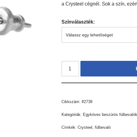
a Crysteel cégnél. Sok a szín, ezért
Színválaszték:
Cikkszám:
#2738
Kategóriák:
Egyköves beszúrós fülbevaló
Címkék:
Crysteel
,
fülbevaló