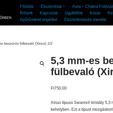
Főoldal
Ékszershop
Aura – Chakra Fotózá
Rólunk
Kapcsolat
Ügyfélfiók
Kosár
Re
YŐRBEN
Gyűrűméret segédlet
Ékszertervezés menete
s beszúrós fülbevaló (Xirius) 2/2
5,3 mm-es b
fülbevaló (Xir
Ft
750.00
Xirius típusú Swanis® kristály 5,3
kehelyben. Ezt a típust mozgáskorl