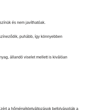
színük és nem javíthatóak.
lszíneződik, puhább, így könnyebben
ag, állandó viselet mellett is kiválóan
zért a hőmérsékletváltozások befolyásolják a