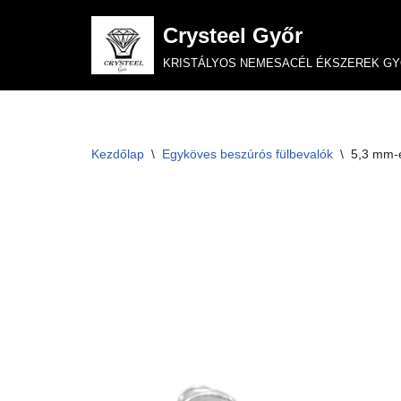
Crysteel Győr
Skip
KRISTÁLYOS NEMESACÉL ÉKSZEREK G
to
content
Kezdőlap
\
Egyköves beszúrós fülbevalók
\
5,3 mm-e