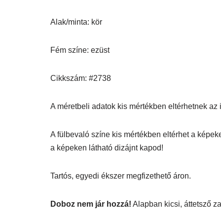
Alak/minta: kör
Fém színe: ezüst
Cikkszám: #2738
A méretbeli adatok kis mértékben eltérhetnek az itt
A fülbevaló színe kis mértékben eltérhet a képek
a képeken látható dizájnt kapod!
Tartós, egyedi ékszer megfizethető áron.
Doboz nem jár hozzá!
Alapban kicsi, áttetsző 