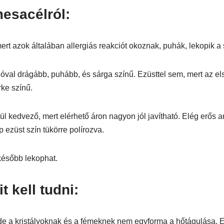
esacélról:
t azok általában allergiás reakciót okoznak, puhák, lekopik a 
óval drágább, puhább, és sárga színű. Ezüsttel sem, mert az e
rke színű.
 kedvező, mert elérhető áron nagyon jól javítható. Elég erős any
 ezüst szín tükörre polírozva.
később lekophat.
 kell tudni:
de a kristályoknak és a fémeknek nem egyforma a hőtágulása. E