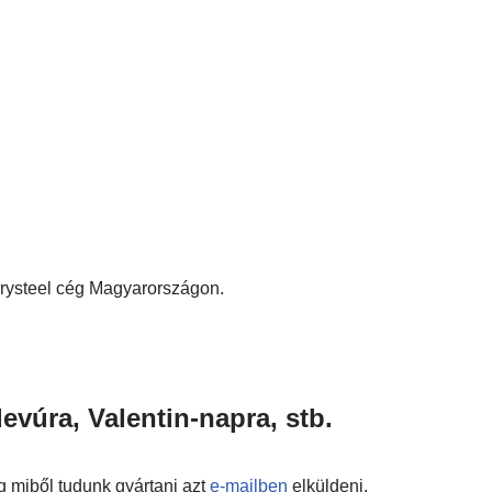
 Crysteel cég Magyarországon.
evúra, Valentin-napra, stb.
 miből tudunk gyártani azt
e-mailben
elküldeni,