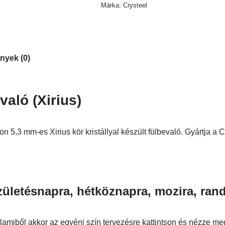
Márka:
Crysteel
nyek (0)
aló (Xirius)
 5,3 mm-es Xirius kör kristállyal készült fülbevaló. Gyártja a
zületésnapra, hétköznapra, mozira, rand
miből akkor az egyéni szín tervezésre kattintson és nézze meg