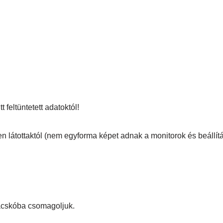
 feltüntetett adatoktól!
en látottaktól (nem egyforma képet adnak a monitorok és beállítá
zacskóba csomagoljuk.