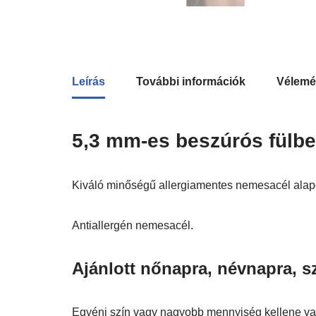
Leírás
További információk
Vélemé
5,3 mm-es beszúrós fülbev
Kiváló minőségű allergiamentes nemesacél alapon
Antiallergén nemesacél.
Ajánlott nőnapra, névnapra, s
Egyéni szín vagy nagyobb mennyiség kellene vala