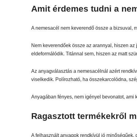
Amit érdemes tudni a nem
A nemesacél nem keverendő össze a bizsuval, mer
Nem keverendőek össze az arannyal, hiszen az j
eldeformálódik. Titánnal sem, hiszen az matt szü
Az anyagválasztás a nemesacélnál azért rendkívül
viselkedik. Polírozható, ha összekarcolódna, szép
Anyagában fényes, nem igényel bevonatot, ami 
Ragasztott termékekről mit
A felhasznált anyagok rendkívül jó minőségűek, 