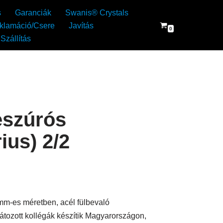
s
Garanciák
Swanis® Crystals
klamáció/Csere
Javítás
0
Szállítás
eszúrós
ius) 2/2
 mm-es méretben, acél fülbevaló
átozott kollégák készítik Magyarországon,