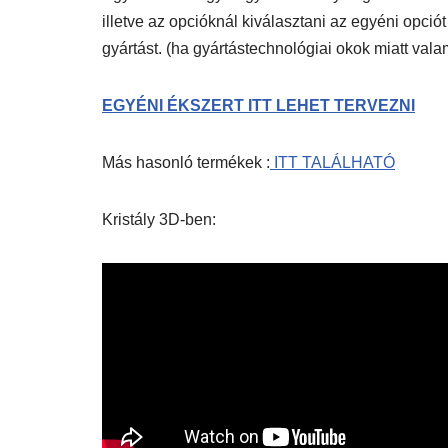
illetve az opcióknál kiválasztani az egyéni opció
gyártást. (ha gyártástechnológiai okok miatt vala
EGYÉNI ÉKSZERT ITT LEHET TERVEZNI
Más hasonló termékek :
ITT TALÁLHATÓ
Kristály 3D-ben: