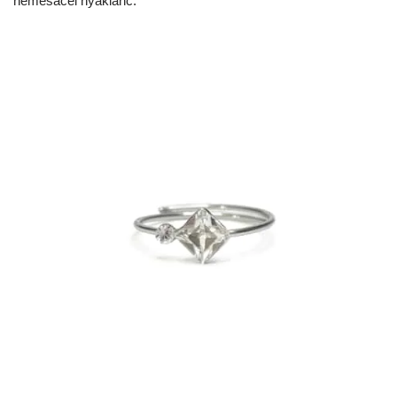
nemesacél nyaklánc.