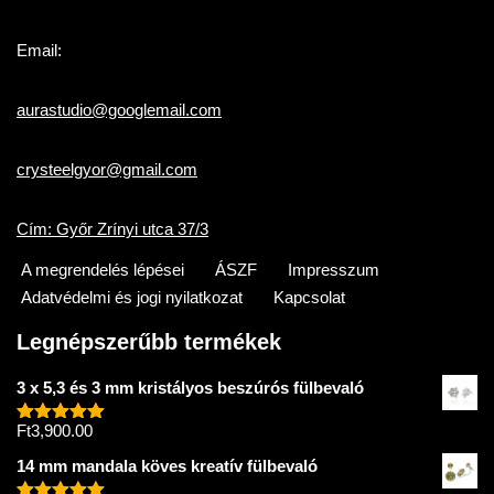
Email:
aurastudio@googlemail.com
crysteelgyor@gmail.com
Cím: Győr Zrínyi utca 37/3
A megrendelés lépései
ÁSZF
Impresszum
Adatvédelmi és jogi nyilatkozat
Kapcsolat
Legnépszerűbb termékek
3 x 5,3 és 3 mm kristályos beszúrós fülbevaló
Ft
3,900.00
Értékelés:
5.00
/ 5
14 mm mandala köves kreatív fülbevaló