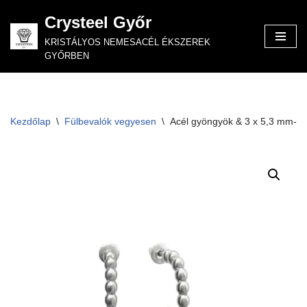
Crysteel Győr
Skip
KRISTÁLYOS NEMESACÉL ÉKSZEREK
to
GYŐRBEN
content
Kezdőlap
\
Fülbevalók vegyesen
\
Acél gyöngyök & 3 x 5,3 mm-es X