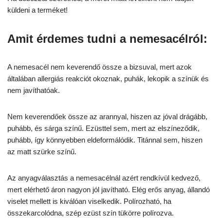
küldeni a terméket!
Amit érdemes tudni a nemesacélról:
A nemesacél nem keverendő össze a bizsuval, mert azok
általában allergiás reakciót okoznak, puhák, lekopik a színük és
nem javíthatóak.
Nem keverendőek össze az arannyal, hiszen az jóval drágább,
puhább, és sárga színű. Ezüsttel sem, mert az elszíneződik,
puhább, így könnyebben eldeformálódik. Titánnal sem, hiszen
az matt szürke színű.
Az anyagválasztás a nemesacélnál azért rendkívül kedvező,
mert elérhető áron nagyon jól javítható. Elég erős anyag, állandó
viselet mellett is kiválóan viselkedik. Polírozható, ha
összekarcolódna, szép ezüst szín tükörre polírozva.