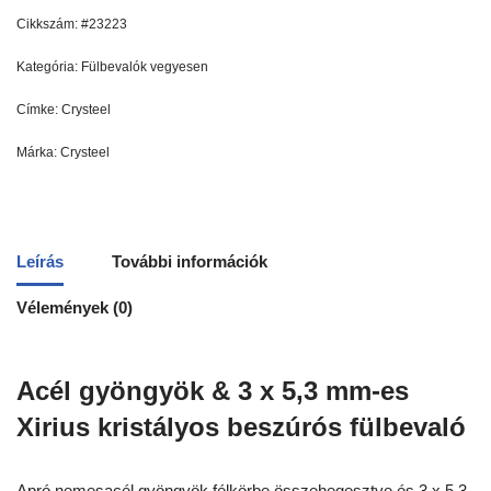
Cikkszám:
#23223
Kategória:
Fülbevalók vegyesen
Címke:
Crysteel
Márka:
Crysteel
Leírás
További információk
Vélemények (0)
Acél gyöngyök & 3 x 5,3 mm-es
Xirius kristályos beszúrós fülbevaló
Apró nemesacél gyöngyök félkörbe összehegesztve és 3 x 5,3