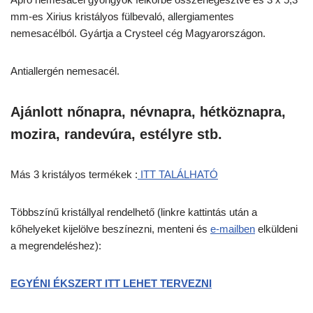
mm-es Xirius kristályos fülbevaló, allergiamentes
nemesacélból. Gyártja a Crysteel cég Magyarországon.
Antiallergén nemesacél.
Ajánlott nőnapra, névnapra, hétköznapra,
mozira, randevúra, estélyre stb.
Más 3 kristályos termékek :
ITT TALÁLHATÓ
Többszínű kristállyal rendelhető (linkre kattintás után a
kőhelyeket kijelölve beszínezni, menteni és
e-mailben
elküldeni
a megrendeléshez):
EGYÉNI ÉKSZERT ITT LEHET TERVEZNI