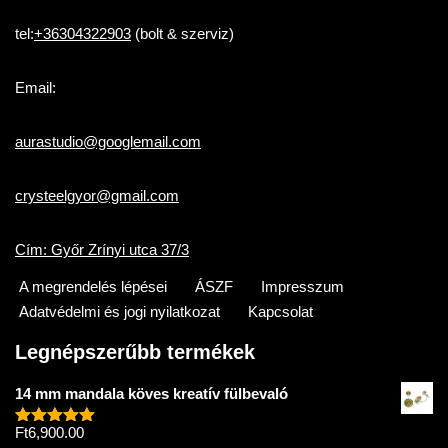
tel:
+36304322903
(bolt & szerviz)
Email:
aurastudio@googlemail.com
crysteelgyor@gmail.com
Cím: Győr Zrínyi utca 37/3
A megrendelés lépései
ÁSZF
Impresszum
Adatvédelmi és jogi nyilatkozat
Kapcsolat
Legnépszerűbb termékek
14 mm mandala köves kreatív fülbevaló
Ft
6,900.00
Értékelés: