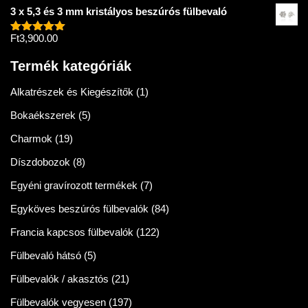
5.00
/ 5
3 x 5,3 és 3 mm kristályos beszúrós fülbevaló
Ft
3,900.00
Értékelés:
5.00
/ 5
Termék kategóriák
Alkatrészek és Kiegészítők
(1)
Bokaékszerek
(5)
Charmok
(19)
Díszdobozok
(8)
Egyéni gravírozott termékek
(7)
Egyköves beszúrós fülbevalók
(84)
Francia kapcsos fülbevalók
(122)
Fülbevaló hátsó
(5)
Fülbevalók / akasztós
(21)
Fülbevalók vegyesen
(197)