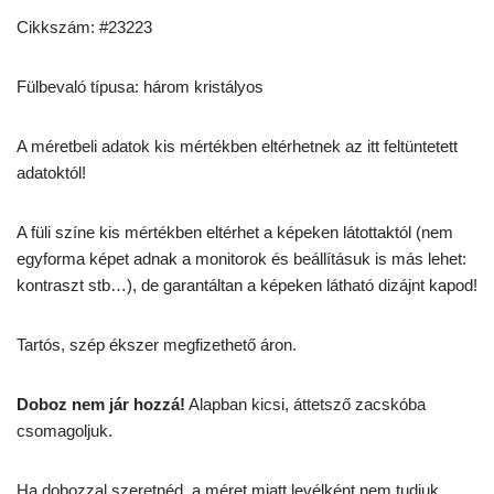
Cikkszám: #23223
Fülbevaló típusa: három kristályos
A méretbeli adatok kis mértékben eltérhetnek az itt feltüntetett
adatoktól!
A füli színe kis mértékben eltérhet a képeken látottaktól (nem
egyforma képet adnak a monitorok és beállításuk is más lehet:
kontraszt stb…), de garantáltan a képeken látható dizájnt kapod!
Tartós, szép ékszer megfizethető áron.
Doboz nem jár hozzá!
Alapban kicsi, áttetsző zacskóba
csomagoljuk.
Ha dobozzal szeretnéd, a méret miatt levélként nem tudjuk