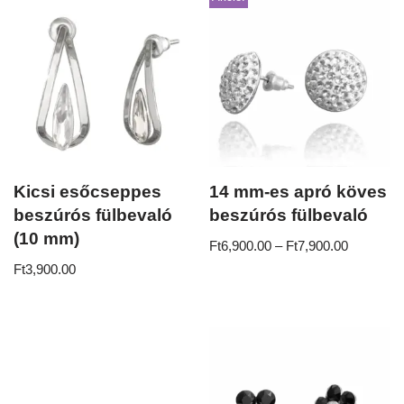
Kicsi esőcseppes
14 mm-es apró köves
beszúrós fülbevaló
beszúrós fülbevaló
(10 mm)
Ft
6,900.00
–
Ft
7,900.00
Ft
3,900.00