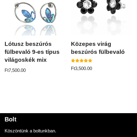
Lótusz beszúrós
Közepes virág
fülbevaló 9-es típus
beszúrós fülbevaló
világoskék mix
Értékelés:
Ft
3,500.00
Ft
7,500.00
5.00
/ 5
Bolt
Köszöntünk a boltunkban.