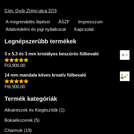
Cím: Győr Zrínyi utca 37/3
A megrendelés lépései
ÁSZF
Impresszum
Adatvédelmi és jogi nyilatkozat
Kapcsolat
Legnépszerűbb termékek
3 x 5,3 és 3 mm kristályos beszúrós fülbevaló
Ft
3,900.00
Értékelés:
5.00
/ 5
14 mm mandala köves kreatív fülbevaló
Ft
6,900.00
Értékelés:
5.00
/ 5
Termék kategóriák
Alkatrészek és Kiegészítők
(1)
Bokaékszerek
(5)
Charmok
(19)