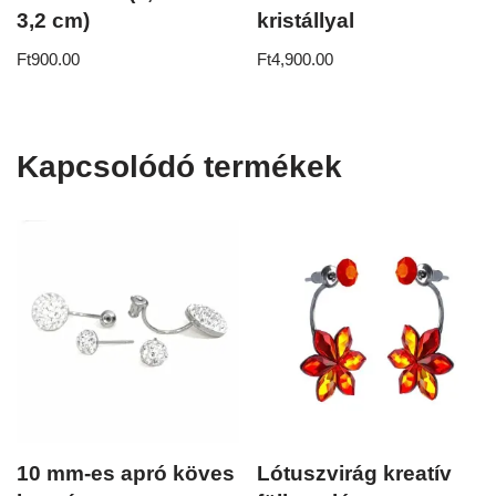
3,2 cm)
kristállyal
Ft
900.00
Ft
4,900.00
Kapcsolódó termékek
10 mm-es apró köves
Lótuszvirág kreatív