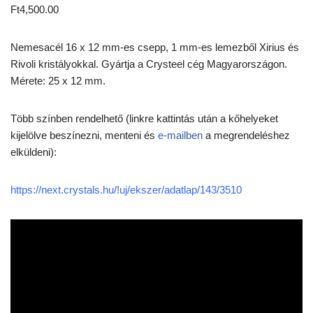
Ft
4,500.00
Nemesacél 16 x 12 mm-es csepp, 1 mm-es lemezből Xirius és
Rivoli kristályokkal. Gyártja a Crysteel cég Magyarországon.
Mérete: 25 x 12 mm.
Több színben rendelhető (linkre kattintás után a kőhelyeket
kijelölve beszínezni, menteni és
e-mailben
a megrendeléshez
elküldeni):
https://next.crystals.hu/!uj/ekszer/adatlap/143/3510