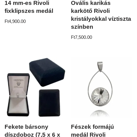
14 mm-es Rivoli
Ovális karikás
fixklipszes medál
karkötő Rivoli
kristályokkal víztiszta
Ft
4,900.00
színben
Ft
7,500.00
Fekete bársony
Fészek formájú
díszdoboz (7,5 x 6 x
medál Rivoli