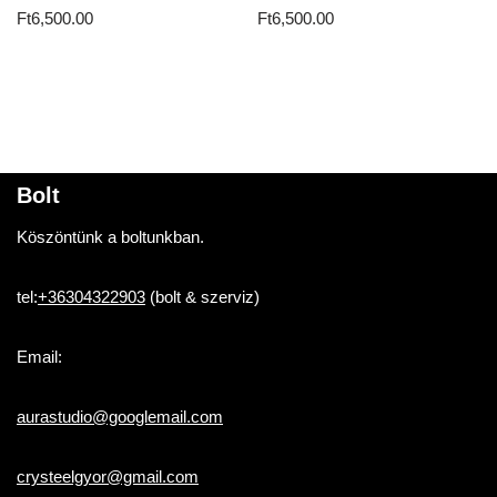
Ft
6,500.00
Ft
6,500.00
Bolt
Köszöntünk a boltunkban.
tel:
+36304322903
(bolt & szerviz)
Email:
aurastudio@googlemail.com
crysteelgyor@gmail.com