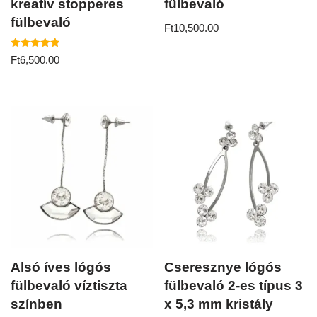
kreatív stopperes
fülbevaló
fülbevaló
Ft
10,500.00
Értékelés:
Ft
6,500.00
5.00
/ 5
Alsó íves lógós
Cseresznye lógós
fülbevaló víztiszta
fülbevaló 2-es típus 3
színben
x 5,3 mm kristály