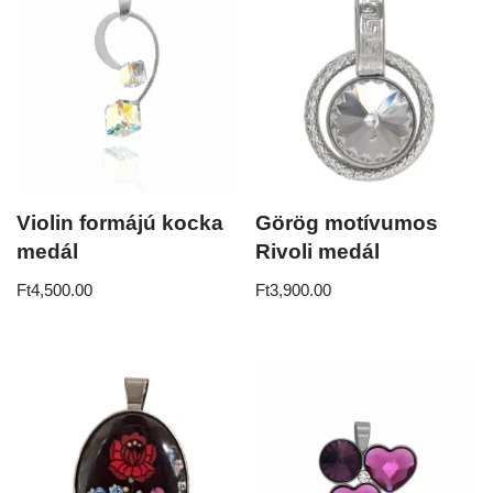
Violin formájú kocka
Görög motívumos
medál
Rivoli medál
Ft
4,500.00
Ft
3,900.00