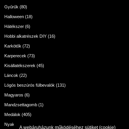
Gyűrűk
(80)
Halloween
(18)
Hátékszer
(6)
Hobbi alkatrészek DIY
(16)
Karkötők
(72)
Karperecek
(73)
Kisállatékszerek
(45)
Láncok
(22)
Lógós beszúrós fülbevalók
(131)
Magyaros
(6)
Mandzsettagomb
(1)
Medálok
(405)
Nyakláncok
(86)
A webáruházunk működéséhez sütiket (cookie)