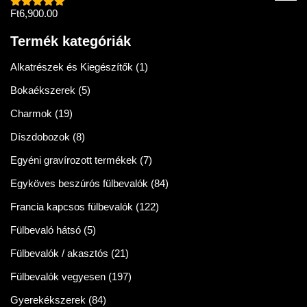
Ft
6,900.00
Értékelés:
5.00
/ 5
Termék kategóriák
Alkatrészek és Kiegészítők
(1)
Bokaékszerek
(5)
Charmok
(19)
Díszdobozok
(8)
Egyéni gravírozott termékek
(7)
Egyköves beszúrós fülbevalók
(84)
Francia kapcsos fülbevalók
(122)
Fülbevaló hátsó
(5)
Fülbevalók / akasztós
(21)
Fülbevalók vegyesen
(197)
Gyerekékszerek
(84)