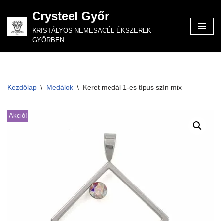
Crysteel Győr
Skip
KRISTÁLYOS NEMESACÉL ÉKSZEREK
to
GYŐRBEN
content
Kezdőlap
\
Medálok
\
Keret medál 1-es típus szín mix
Akció!