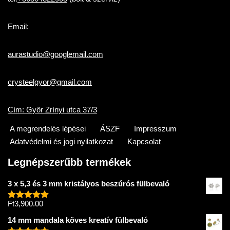
Email:
aurastudio@googlemail.com
crysteelgyor@gmail.com
Cím: Győr Zrínyi utca 37/3
A megrendelés lépései
ÁSZF
Impresszum
Adatvédelmi és jogi nyilatkozat
Kapcsolat
Legnépszerűbb termékek
3 x 5,3 és 3 mm kristályos beszúrós fülbevaló
Ft
3,900.00
Értékelés:
5.00
/ 5
14 mm mandala köves kreatív fülbevaló