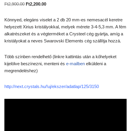
Ft
2,900.00
Ft
2,200.00
Könnyed, elegáns viselet a 2 db 20 mm-es nemesacél keretre
helyezett Xirius kristályokkal, melyek mérete 3-4-5,3 mm. A fém
alkatrészeket és a végterméket a Crysteel cég gyártja, amíg a
kristályokat a neves Swarovski Elements cég szállítja hozzá.
Több színben rendelhető (linkre kattintás után a kőhelyeket
kijelölve beszínezni, menteni és
e-mailben
elküldeni a
megrendeléshez)
http://next.crystals.hu/!uj/ekszer/adatlap/125/3150