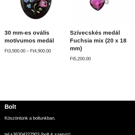
30 mm-es ovális
Szívecskés medál
motívumos medál
Fuchsia mix (20 x 18
mm)
Ft
3,900.00
–
Ft
4,900.00
Ft
5,200.00
Bolt
Köszöntünk a boltunkban.
tel:
+36304322903
(bolt & szerviz)