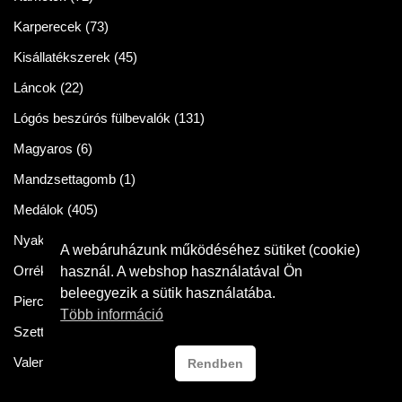
Karperecek
(73)
Kisállatékszerek
(45)
Láncok
(22)
Lógós beszúrós fülbevalók
(131)
Magyaros
(6)
Mandzsettagomb
(1)
Medálok
(405)
Nyakláncok
(86)
A webáruházunk működéséhez sütiket (cookie)
Orrékszer
(2)
használ. A webshop használatával Ön
beleegyezik a sütik használatába.
Piercingek
(11)
Több információ
Szettek
(57)
Valentin napra
(54)
Rendben
Crysteel Gyor