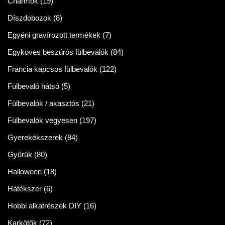
Charmok
(19)
Díszdobozok
(8)
Egyéni gravírozott termékek
(7)
Egyköves beszúrós fülbevalók
(84)
Francia kapcsos fülbevalók
(122)
Fülbevaló hátsó
(5)
Fülbevalók / akasztós
(21)
Fülbevalók vegyesen
(197)
Gyerekékszerek
(84)
Gyűrűk
(80)
Halloween
(18)
Hátékszer
(6)
Hobbi alkatrészek DIY
(16)
Karkötők
(72)