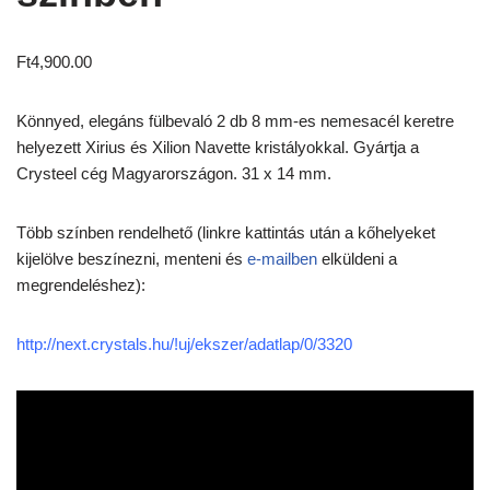
Ft
4,900.00
Könnyed, elegáns fülbevaló 2 db 8 mm-es nemesacél keretre
helyezett Xirius és Xilion Navette kristályokkal. Gyártja a
Crysteel cég Magyarországon. 31 x 14 mm.
Több színben rendelhető (linkre kattintás után a kőhelyeket
kijelölve beszínezni, menteni és
e-mailben
elküldeni a
megrendeléshez):
http://next.crystals.hu/!uj/ekszer/adatlap/0/3320