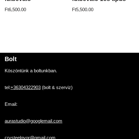
Ft
6,500.00
Ft
5,500.00
Bolt
Köszöntünk a boltunkban.
tel:
+36304322903
(bolt & szerviz)
Email:
aurastudio@googlemail.com
crysteelgyor@gmail.com