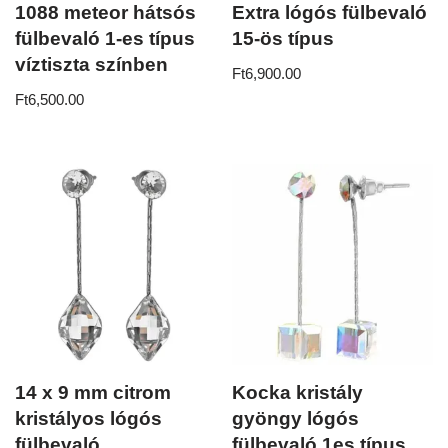
1088 meteor hátsós
Extra lógós fülbevaló
fülbevaló 1-es típus
15-ös típus
víztiszta színben
Ft
6,900.00
Ft
6,500.00
14 x 9 mm citrom
Kocka kristály
kristályos lógós
gyöngy lógós
fülbevaló
fülbevaló 1es típus