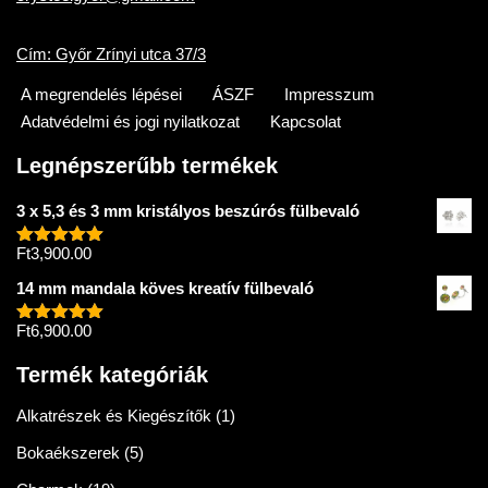
Cím: Győr Zrínyi utca 37/3
A megrendelés lépései
ÁSZF
Impresszum
Adatvédelmi és jogi nyilatkozat
Kapcsolat
Legnépszerűbb termékek
3 x 5,3 és 3 mm kristályos beszúrós fülbevaló
Ft
3,900.00
Értékelés:
5.00
/ 5
14 mm mandala köves kreatív fülbevaló
Ft
6,900.00
Értékelés:
5.00
/ 5
Termék kategóriák
Alkatrészek és Kiegészítők
(1)
Bokaékszerek
(5)