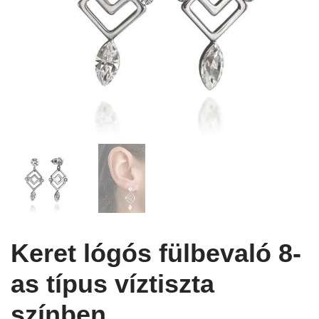
Keret lógós fülbevaló 8-
as típus víztiszta
színben