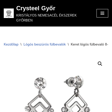
Crysteel Győr
Skip
KRISTÁLYOS NEMESACÉL ÉKSZEREK
to
GYŐRBEN
content
Kezdőlap
\
Lógós beszúrós fülbevalók
\
Keret lógós fülbevaló 8-as