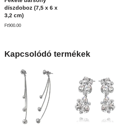
Fekete bársony
díszdoboz (7,5 x 6 x
3,2 cm)
Ft
900.00
Kapcsolódó termékek