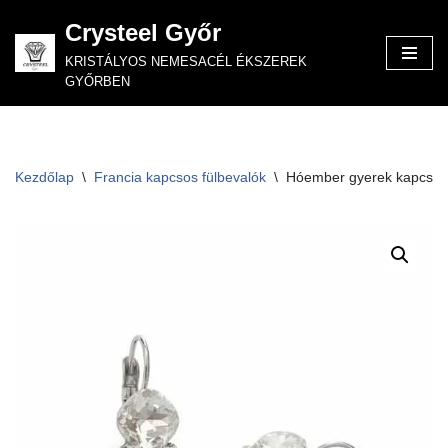
Crysteel Győr
Skip
KRISTÁLYOS NEMESACÉL ÉKSZEREK
to
GYŐRBEN
content
Kezdőlap
\
Francia kapcsos fülbevalók
\
Hóember gyerek kapcsos f