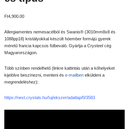
Ft
4,900.00
Allergiamentes nemesacélból és Swanis® (3010mm8x8 és
1088pp18) kristályokkal készült hóember formájú gyerek
méretű francia kapcsos fülbevaló. Gyártja a Crysteel cég
Magyarországon.
Több színben rendelhető (linkre kattintás után a kőhelyeket
kijelölve beszínezni, menteni és
e-mailben
elküldeni a
megrendeléshez):
https://next.crystals.hu/!uj/ekszer/adatlap/0/3583