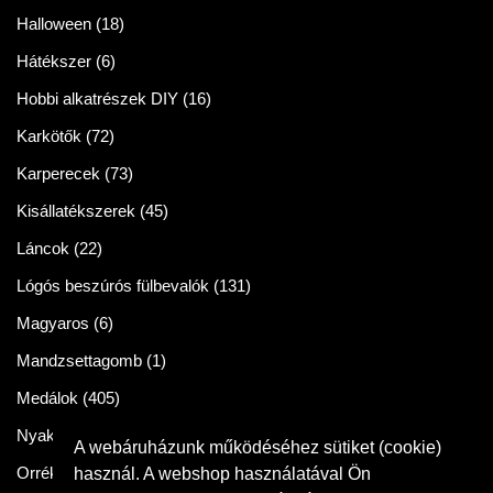
Halloween
(18)
Hátékszer
(6)
Hobbi alkatrészek DIY
(16)
Karkötők
(72)
Karperecek
(73)
Kisállatékszerek
(45)
Láncok
(22)
Lógós beszúrós fülbevalók
(131)
Magyaros
(6)
Mandzsettagomb
(1)
Medálok
(405)
Nyakláncok
(86)
A webáruházunk működéséhez sütiket (cookie)
Orrékszer
(2)
használ. A webshop használatával Ön