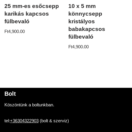
25 mm-es esőcsepp
10 x 5 mm
karikás kapcsos
könnycsepp
fülbevaló
kristályos
babakapcsos
Ft
4,900.00
fülbevaló
Ft
4,900.00
Bolt
Köszöntünk a boltunkban.
tel:
+36304322903
(bolt & szerviz)