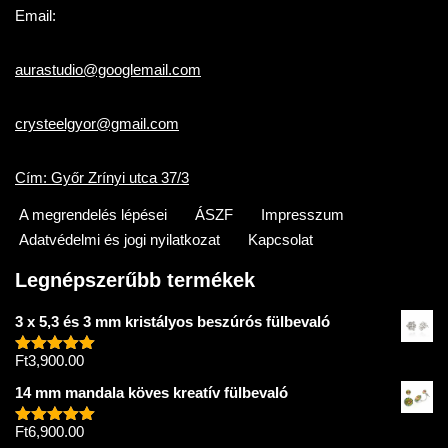
Email:
aurastudio@googlemail.com
crysteelgyor@gmail.com
Cím: Győr Zrínyi utca 37/3
A megrendelés lépései
ÁSZF
Impresszum
Adatvédelmi és jogi nyilatkozat
Kapcsolat
Legnépszerűbb termékek
3 x 5,3 és 3 mm kristályos beszúrós fülbevaló
Ft
3,900.00
Értékelés:
5.00
/ 5
14 mm mandala köves kreatív fülbevaló
Ft
6,900.00
Értékelés: