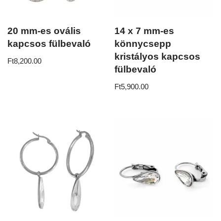
20 mm-es ovális
14 x 7 mm-es
kapcsos fülbevaló
könnycsepp
kristályos kapcsos
Ft
8,200.00
fülbevaló
Ft
5,900.00