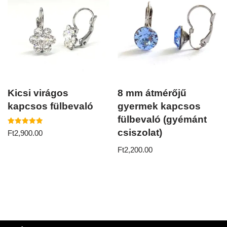
Kicsi virágos
8 mm átmérőjű
kapcsos fülbevaló
gyermek kapcsos
fülbevaló (gyémánt
Értékelés:
csiszolat)
Ft
2,900.00
5.00
/ 5
Ft
2,200.00