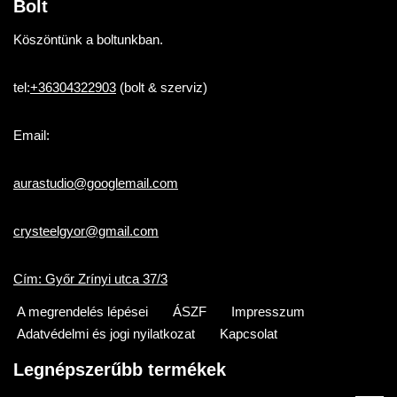
Bolt
Köszöntünk a boltunkban.
tel:
+36304322903
(bolt & szerviz)
Email:
aurastudio@googlemail.com
crysteelgyor@gmail.com
Cím: Győr Zrínyi utca 37/3
A megrendelés lépései
ÁSZF
Impresszum
Adatvédelmi és jogi nyilatkozat
Kapcsolat
Legnépszerűbb termékek