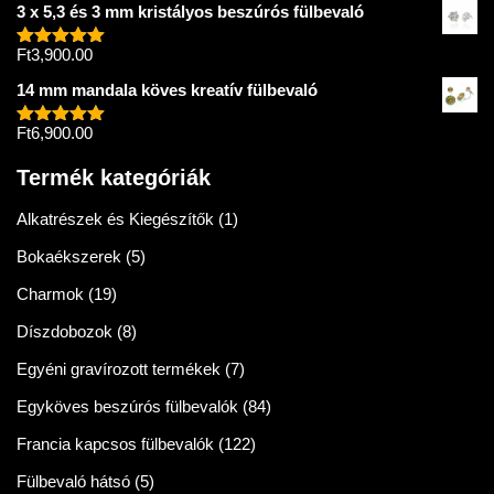
3 x 5,3 és 3 mm kristályos beszúrós fülbevaló
Ft
3,900.00
Értékelés:
5.00
/ 5
14 mm mandala köves kreatív fülbevaló
Ft
6,900.00
Értékelés:
5.00
/ 5
Termék kategóriák
Alkatrészek és Kiegészítők
(1)
Bokaékszerek
(5)
Charmok
(19)
Díszdobozok
(8)
Egyéni gravírozott termékek
(7)
Egyköves beszúrós fülbevalók
(84)
Francia kapcsos fülbevalók
(122)
Fülbevaló hátsó
(5)