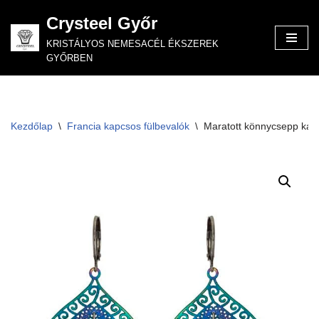
Crysteel Győr
Skip
KRISTÁLYOS NEMESACÉL ÉKSZEREK
to
GYŐRBEN
content
Kezdőlap
\
Francia kapcsos fülbevalók
\
Maratott könnycsepp kap