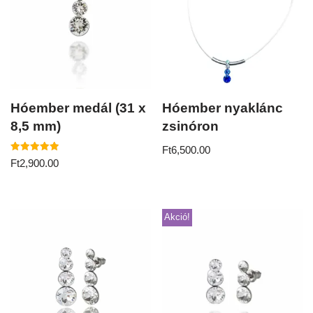
Hóember medál (31 x
Hóember nyaklánc
8,5 mm)
zsinóron
Ft
6,500.00
Értékelés:
Ft
2,900.00
5.00
/ 5
Akció!