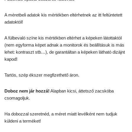
A méretbeli adatok kis mértékben eltérhetnek az itt feltüntetett
adatoktól!
A fülbevaló színe kis mértékben eltérhet a képeken látottaktól
(nem egyforma képet adnak a monitorok és beállításuk is más
lehet: kontraszt stb…), de garantáltan a képeken látható dizájnt
kapod!
Tartós, szép ékszer megfizethető áron.
Doboz nem jár hozzá!
Alapban kicsi, áttetsző zacskóba
csomagoljuk.
Ha dobozzal szeretnéd, a méret miatt levélként nem tudjuk
küldeni a terméket!