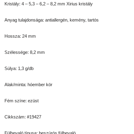
Kristály: 4 – 5,3 – 6,2 – 8,2 mm Xirius kristály
Anyag tulajdonsága: antiallergén, kemény, tartós
Hossza: 24 mm
Szélessége: 8,2 mm
Súlya: 1,3 g/db
Alak/minta: hóember kör
Fém színe: ezüst
Cikkszám: #19427
Fülbevaló típusa: beszúrós fülbevaló