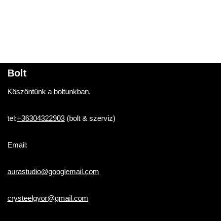
Bolt
Köszöntünk a boltunkban.
tel:
+36304322903
(bolt & szerviz)
Email:
aurastudio@googlemail.com
crysteelgyor@gmail.com