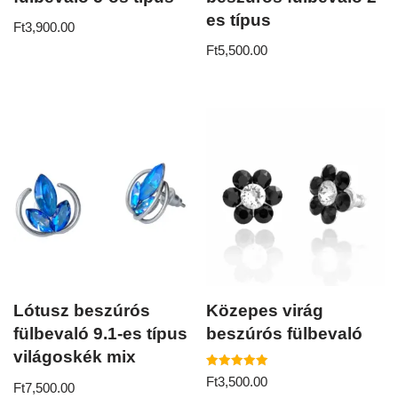
es típus
Ft
3,900.00
Ft
5,500.00
Lótusz beszúrós
Közepes virág
fülbevaló 9.1-es típus
beszúrós fülbevaló
világoskék mix
Értékelés:
Ft
3,500.00
Ft
7,500.00
5.00
/ 5