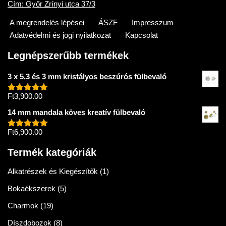
Cím: Győr Zrínyi utca 37/3
A megrendelés lépései
ÁSZF
Impresszum
Adatvédelmi és jogi nyilatkozat
Kapcsolat
Legnépszerűbb termékek
3 x 5,3 és 3 mm kristályos beszúrós fülbevaló
Ft
3,900.00
Értékelés:
5.00
/ 5
14 mm mandala köves kreatív fülbevaló
Ft
6,900.00
Értékelés:
5.00
/ 5
Termék kategóriák
Alkatrészek és Kiegészítők
(1)
Bokaékszerek
(5)
Charmok
(19)
Díszdobozok
(8)