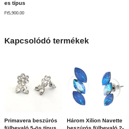
es típus
Ft
5,900.00
Kapcsolódó termékek
Primavera beszúrós
Három Xilion Navette
fülbevaló 5-ös típus
beszúrós fülbevaló 2-