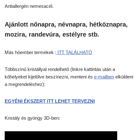
Antiallergén nemesacél.
Ajánlott nőnapra, névnapra, hétköznapra,
mozira, randevúra, estélyre stb.
Más hóember termékek :
ITT TALÁLHATÓ
Többszínű kristállyal rendelhető (linkre kattintás után a
kőhelyeket kijelölve beszínezni, menteni és
e-mailben
elküldeni
a megrendeléshez):
EGYÉNI ÉKSZERT ITT LEHET TERVEZNI
Kristály és gyöngy 3D-ben: