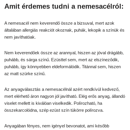
Amit érdemes tudni a nemesacélról:
A nemesacél nem keverendő össze a bizsuval, mert azok
általában allergiás reakciót okoznak, puhák, lekopik a színük és
nem javíthatóak.
Nem keverendőek össze az arannyal, hiszen az jóval drágább,
puhább, és sárga színű. Ezüsttel sem, mert az elszíneződik,
puhább, így könnyebben eldeformálódik. Titánnal sem, hiszen
az matt szürke színű.
Az anyagválasztás a nemesacélnál azért rendkívül kedvező,
mert elérhető áron nagyon jól javítható. Elég erős anyag, állandó
viselet mellett is kiválóan viselkedik. Polírozható, ha
összekarcolódna, szép ezüst szín tükörre polírozva.
Anyagában fényes, nem igényel bevonatot, ami később