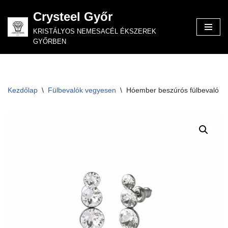
Crysteel Győr
Skip
KRISTÁLYOS NEMESACÉL ÉKSZEREK
to
GYŐRBEN
content
Kezdőlap
\
Fülbevalók vegyesen
\
Hóember beszúrós fülbevaló 2-