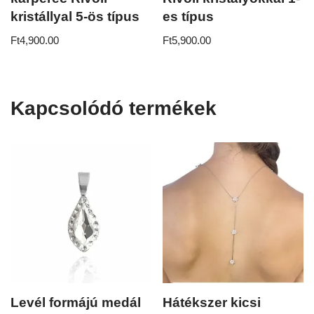
kristállyal 5-ös típus
es típus
Ft
4,900.00
Ft
5,900.00
Kapcsolódó termékek
Levél formájú medál
Hátékszer kicsi