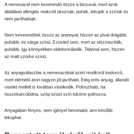
A nemesacél nem keverendő össze a bizsuval, mert azok
általában allergiás reakciót okoznak, puhák, lekopik a színük és
nem javíthatóak.
Nem keverendőek össze az arannyal, hiszen az jóval drágább,
puhább, és sárga színű. Ezüsttel sem, mert az elszíneződik,
puhább, így könnyebben eldeformálódik. Titánnal sem, hiszen
az matt szürke színű.
Az anyagválasztás a nemesacélnál azért rendkívül kedvező,
mert elérhető áron nagyon jól javítható. Elég erős anyag, állandó
viselet mellett is kiválóan viselkedik. Polírozható, ha
összekarcolódna, szép ezüst szín tükörre polírozva.
Anyagában fényes, nem igényel bevonatot, ami később
lekophat.