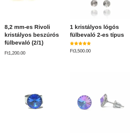
8,2 mm-es Rivoli
1 kristályos lógós
kristályos beszúrós
fülbevaló 2-es típus
fülbevaló (2/1)
Értékelés:
Ft
3,500.00
Ft
1,200.00
5.00
/ 5