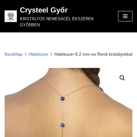
Crysteel Győr
Skip
KRISTÁLYOS NEMESACÉL ÉKSZEREK
to
GYŐRBEN
content
Kezdőlap
\
Hátékszer
\
Hátékszer 8,2 mm-es Rivoli kristályokkal 4