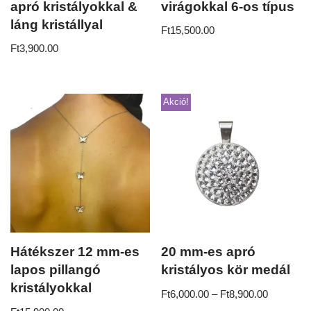
apró kristályokkal &
virágokkal 6-os típus
láng kristállyal
Ft
15,500.00
Ft
3,900.00
Akció!
Hátékszer 12 mm-es
20 mm-es apró
lapos pillangó
kristályos kör medál
kristályokkal
Ft
6,000.00
–
Ft
8,900.00