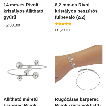
14 mm-es Rivoli
8,2 mm-es Rivoli
kristályos állítható
kristályos beszúrós
gyűrű
fülbevaló (2/2)
Ft
2,900.00
Értékelés:
Ft
1,200.00
5.00
/ 5
Állítható méretű
Rugózáras karperec
karperec Rivoli
Rivoli kristályokkal 1-