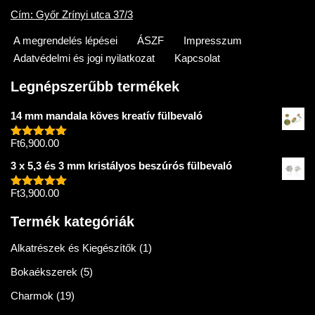
Cím: Győr Zrínyi utca 37/3
A megrendelés lépései
ÁSZF
Impresszum
Adatvédelmi és jogi nyilatkozat
Kapcsolat
Legnépszerűbb termékek
14 mm mandala köves kreatív fülbevaló
Ft
6,900.00
Értékelés:
5.00
/ 5
3 x 5,3 és 3 mm kristályos beszúrós fülbevaló
Ft
3,900.00
Értékelés:
5.00
/ 5
Termék kategóriák
Alkatrészek és Kiegészítők
(1)
Bokaékszerek
(5)
Charmok
(19)