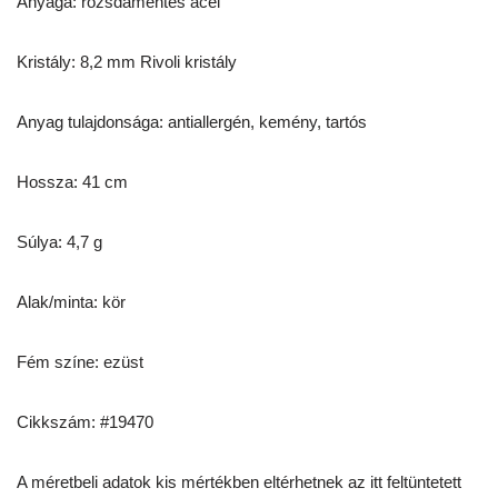
Anyaga: rozsdamentes acél
Kristály: 8,2 mm Rivoli kristály
Anyag tulajdonsága: antiallergén, kemény, tartós
Hossza: 41 cm
Súlya: 4,7 g
Alak/minta: kör
Fém színe: ezüst
Cikkszám: #19470
A méretbeli adatok kis mértékben eltérhetnek az itt feltüntetett