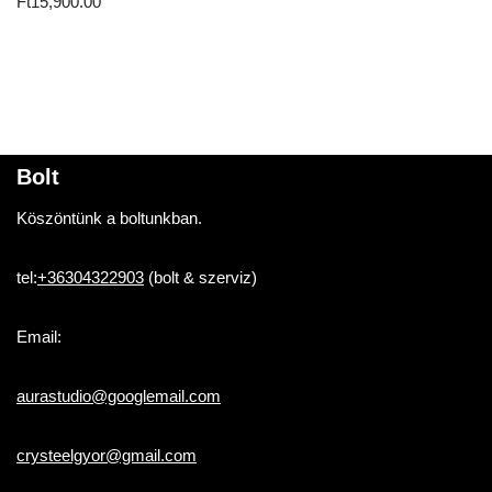
Ft
15,900.00
Bolt
Köszöntünk a boltunkban.
tel:
+36304322903
(bolt & szerviz)
Email:
aurastudio@googlemail.com
crysteelgyor@gmail.com