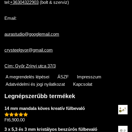
tel:
+36304322903
(bolt & szerviz)
Email:
aurastudio@googlemail.com
crysteelgyor@gmail.com
Cím: Győr Zrínyi utca 37/3
A megrendelés lépései
ÁSZF
Impresszum
Adatvédelmi és jogi nyilatkozat
Kapcsolat
Legnépszerűbb termékek
14 mm mandala köves kreatív fülbevaló
Ft
6,900.00
Értékelés:
5.00
/ 5
3 x 5,3 és 3 mm kristályos beszúrós fülbevaló