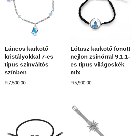
Láncos karkötő
Lótusz karkötő fonott
kristályokkal 7-es
nejlon zsinórral 9.1.1-
típus színváltós
es típus világoskék
színben
mix
Ft
7,500.00
Ft
5,900.00