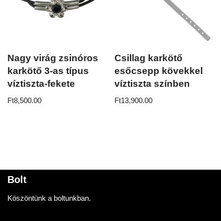
Nagy virág zsinóros
Csillag karkötő
karkötő 3-as típus
esőcsepp kövekkel
víztiszta-fekete
víztiszta színben
Ft
8,500.00
Ft
13,900.00
Bolt
Köszöntünk a boltunkban.