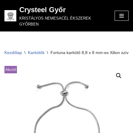
Crysteel Győr
Skip
KRISTÁLYOS NEMESACÉL ÉKSZEREK
to
GYŐRBEN
content
Kezdőlap
\
Karkötők
\
Fortuna karkötő 8,8 x 8 mm-es Xilion szívve
Akció!