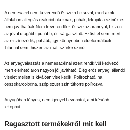
A nemesacél nem keverendő össze a bizsuval, mert azok
általában allergiás reakciót okoznak, puhák, lekopik a színük és
nem javíthatóak.Nem keverendőek össze az arannyal, hiszen
az jóval drágább, puhább, és sárga színű. Ezüsttel sem, mert
az elszíneződik, puhább, így könnyebben eldeformálódik.
Titánnal sem, hiszen az matt szürke színű.
Az anyagválasztás a nemesacélnál azért rendkívül kedvező,
mert elérhető áron nagyon jól javítható. Elég erős anyag, állandó
viselet mellett is kiválóan viselkedik. Polírozható, ha
összekarcolódna, szép ezüst szín tükörre polírozva.
Anyagában fényes, nem igényel bevonatot, ami később
lekophat.
Ragasztott termékekről mit kell