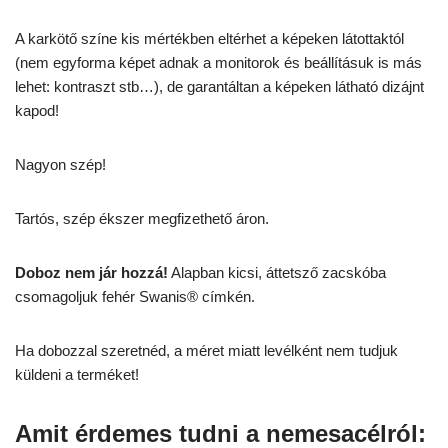
A karkötő színe kis mértékben eltérhet a képeken látottaktól
(nem egyforma képet adnak a monitorok és beállításuk is más
lehet: kontraszt stb…), de garantáltan a képeken látható dizájnt
kapod!
Nagyon szép!
Tartós, szép ékszer megfizethető áron.
Doboz nem jár hozzá!
Alapban kicsi, áttetsző zacskóba
csomagoljuk fehér Swanis® címkén.
Ha dobozzal szeretnéd, a méret miatt levélként nem tudjuk
küldeni a terméket!
Amit érdemes tudni a nemesacélról: