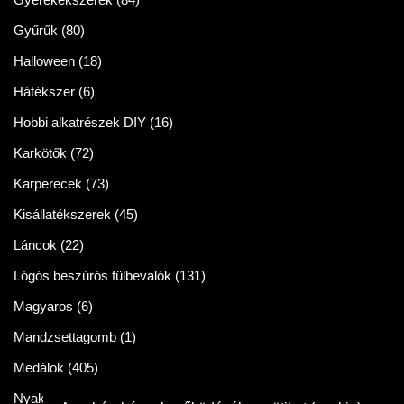
Gyűrűk
(80)
Halloween
(18)
Hátékszer
(6)
Hobbi alkatrészek DIY
(16)
Karkötők
(72)
Karperecek
(73)
Kisállatékszerek
(45)
Láncok
(22)
Lógós beszúrós fülbevalók
(131)
Magyaros
(6)
Mandzsettagomb
(1)
Medálok
(405)
Nyakláncok
(86)