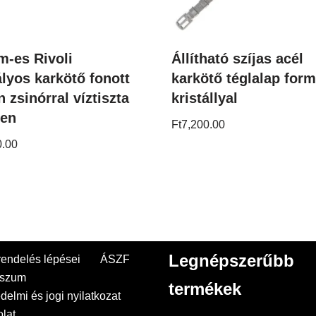
m-es Rivoli
Állítható szíjas acél
ályos karkötő fonott
karkötő téglalap for
n zsinórral víztiszta
kristállyal
ben
Ft
7,200.00
0.00
Legnépszerűbb
endelés lépései
ÁSZF
sszum
termékek
delmi és jogi nyilatkozat
lat