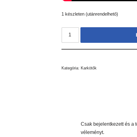
1 készleten (utánrendelhető)
Kategória:
Karkötők
Csak bejelentkezett és a 
véleményt.