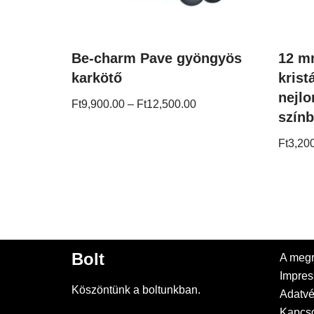
Be-charm Pave gyöngyös
12 m
karkötő
krist
nejlo
Ft
9,900.00
–
Ft
12,500.00
szín
Ft
3,20
Bolt
A megr
Impre
Köszöntünk a boltunkban.
Adatvé
Kapcso