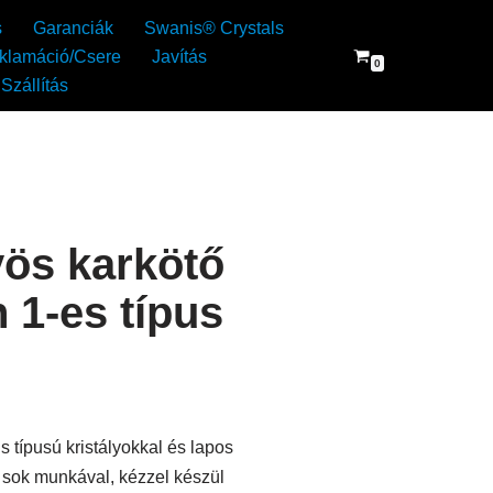
s
Garanciák
Swanis® Crystals
klamáció/Csere
Javítás
0
Szállítás
ös karkötő
 1-es típus
s típusú kristályokkal és lapos
 sok munkával, kézzel készül