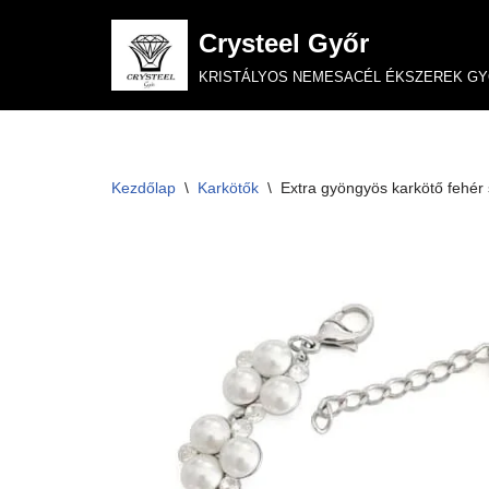
Crysteel Győr
Skip
KRISTÁLYOS NEMESACÉL ÉKSZEREK G
to
content
Kezdőlap
\
Karkötők
\
Extra gyöngyös karkötő fehér 