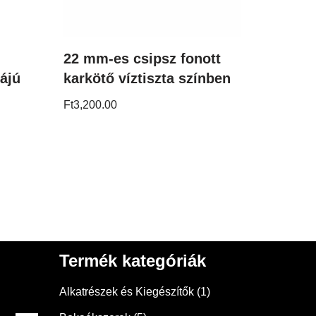
22 mm-es csipsz fonott
májú
karkötő víztiszta színben
Ft
3,200.00
Termék kategóriák
Alkatrészek és Kiegészítők
(1)