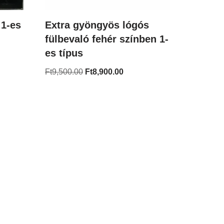
 1-es
Extra gyöngyös lógós
fülbevaló fehér színben 1-
es típus
Ft
9,500.00
Ft
8,900.00