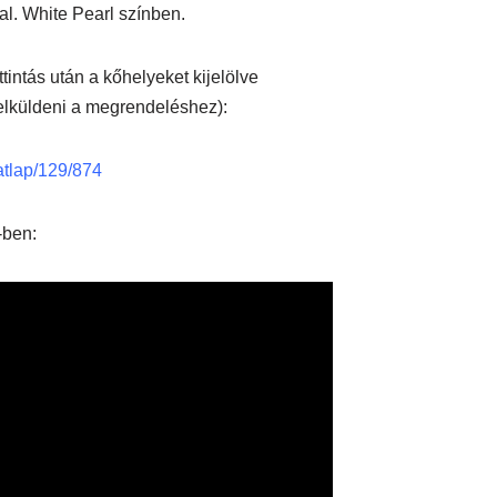
al. White Pearl színben.
tintás után a kőhelyeket kijelölve
lküldeni a megrendeléshez):
datlap/129/874
-ben: