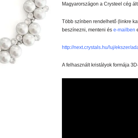
Magyarországon a Crysteel cég ált
Több színben rendelhető (linkre kat
beszínezni, menteni és
e-mailben
e
http://next.crystals.hu/!uj/ekszer/a
A felhasznált kristályok formája 3D