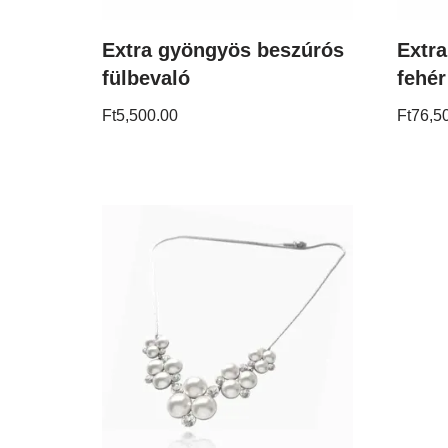
Extra gyöngyös beszúrós
Extr
fülbevaló
fehér
Ft
5,500.00
Ft
76,5