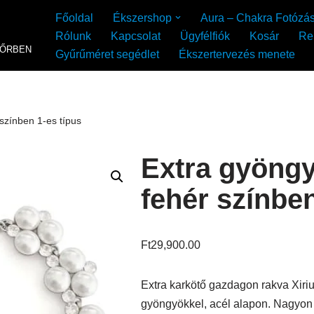
Főoldal
Ékszershop
Aura – Chakra Fotózá
Rólunk
Kapcsolat
Ügyfélfiók
Kosár
Re
YŐRBEN
Gyűrűméret segédlet
Ékszertervezés menete
színben 1-es típus
Extra gyöngy
fehér színben
Ft
29,900.00
Extra karkötő gazdagon rakva Xiriu
gyöngyökkel, acél alapon. Nagyon