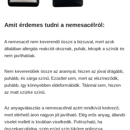
Amit érdemes tudni a nemesacélról:
A nemesacél nem keverendő össze a bizsuval, mert azok
általában allergiás reakciót okoznak, puhák, lekopik a színük és
nem javíthatóak.
Nem keverendőek össze az arannyal, hiszen az jóval drágább,
puhább, és sárga színű. Ezüsttel sem, mert az elszíneződik,
puhább, így könnyebben eldeformálódik. Titánnal sem, hiszen
az matt szürke színű.
Az anyagválasztás a nemesacélnál azért rendkívül kedvező,
mert elérhető áron nagyon jól javítható. Elég erős anyag, állandó
viselet mellett is kiválóan viselkedik. Polírozható, ha
összekarcolódna, szép ezüst szín tükörre polírozva.