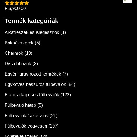
Ft
6,900.00
Értékelés:
5.00
/ 5
Termék kategóriák
Alkatrészek és Kiegészítők
(1)
Bokaékszerek
(5)
Charmok
(19)
Díszdobozok
(8)
Egyéni gravírozott termékek
(7)
Egyköves beszúrós fülbevalók
(84)
Francia kapcsos fülbevalók
(122)
Fülbevaló hátsó
(5)
Fülbevalók / akasztós
(21)
Fülbevalók vegyesen
(197)
Gyerekékszerek
(84)