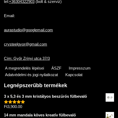
tel:
+36304322903
(bolt & szerviz)
Email:
aurastudio@googlemail.com
crysteelgyor@gmail.com
Cím: Győr Zrínyi utca 37/3
A megrendelés lépései
ÁSZF
Impresszum
Adatvédelmi és jogi nyilatkozat
Kapcsolat
Legnépszerűbb termékek
3 x 5,3 és 3 mm kristályos beszúrós fülbevaló
Ft
3,900.00
Értékelés:
5.00
/ 5
14 mm mandala köves kreatív fülbevaló