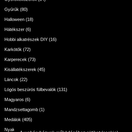
Gyűrűk
(80)
Halloween
(18)
Hátékszer
(6)
Hobbi alkatrészek DIY
(16)
Karkötők
(72)
Karperecek
(73)
Kisállatékszerek
(45)
Láncok
(22)
Lógós beszúrós fülbevalók
(131)
Magyaros
(6)
Mandzsettagomb
(1)
Medálok
(405)
Nyakláncok
(86)