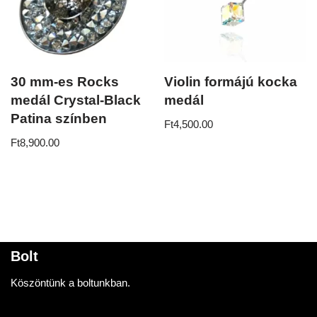
30 mm-es Rocks
Violin formájú kocka
medál Crystal-Black
medál
Patina színben
Ft
4,500.00
Ft
8,900.00
Bolt
Köszöntünk a boltunkban.