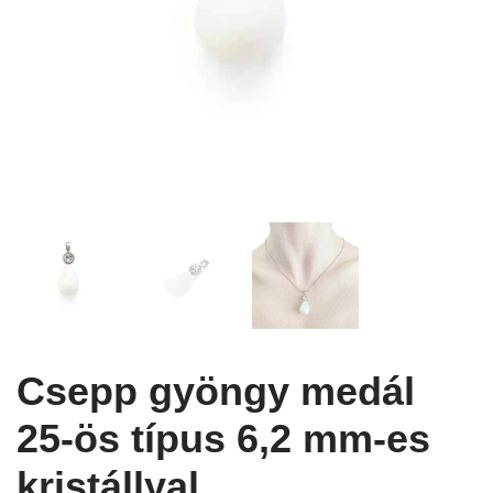
Csepp gyöngy medál
25-ös típus 6,2 mm-es
kristállyal