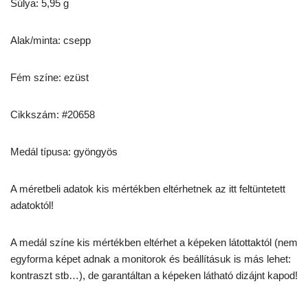
Súlya: 5,95 g
Alak/minta: csepp
Fém színe: ezüst
Cikkszám: #20658
Medál típusa: gyöngyös
A méretbeli adatok kis mértékben eltérhetnek az itt feltüntetett
adatoktól!
A medál színe kis mértékben eltérhet a képeken látottaktól (nem
egyforma képet adnak a monitorok és beállításuk is más lehet:
kontraszt stb…), de garantáltan a képeken látható dizájnt kapod!