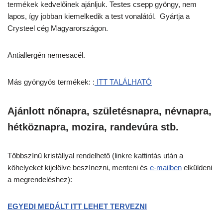
termékek kedvelőinek ajánljuk. Testes csepp gyöngy, nem
lapos, így jobban kiemelkedik a test vonalától. Gyártja a
Crysteel cég Magyarországon.
Antiallergén nemesacél.
Más gyöngyös termékek: :
ITT TALÁLHATÓ
Ajánlott nőnapra, születésnapra, névnapra,
hétköznapra, mozira, randevúra stb.
Többszínű kristállyal rendelhető (linkre kattintás után a
kőhelyeket kijelölve beszínezni, menteni és
e-mailben
elküldeni
a megrendeléshez):
EGYEDI MEDÁLT ITT LEHET TERVEZNI