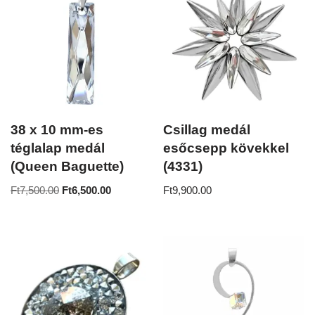
38 x 10 mm-es
Csillag medál
téglalap medál
esőcsepp kövekkel
(Queen Baguette)
(4331)
Ft
7,500.00
Ft
6,500.00
Ft
9,900.00