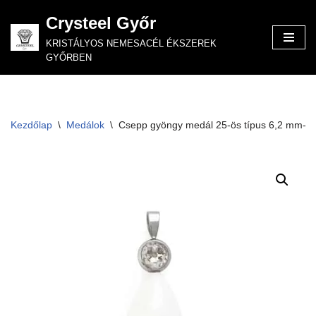
Crysteel Győr
Skip
KRISTÁLYOS NEMESACÉL ÉKSZEREK
to
GYŐRBEN
content
Kezdőlap
\
Medálok
\
Csepp gyöngy medál 25-ös típus 6,2 mm-es k