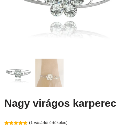
Nagy virágos karperec
(
1
vásárlói értékelés)
Értékelés
1