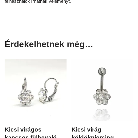
felhasználók írhatnak véleményt.
Érdekelhetnek még…
Kicsi virágos
Kicsi virág
kapcsos fülbevaló
köldökpiercing