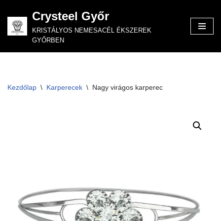
Crysteel Győr
Skip
KRISTÁLYOS NEMESACÉL ÉKSZEREK
to
GYŐRBEN
content
Kezdőlap
\
Karperecek
\
Nagy virágos karperec