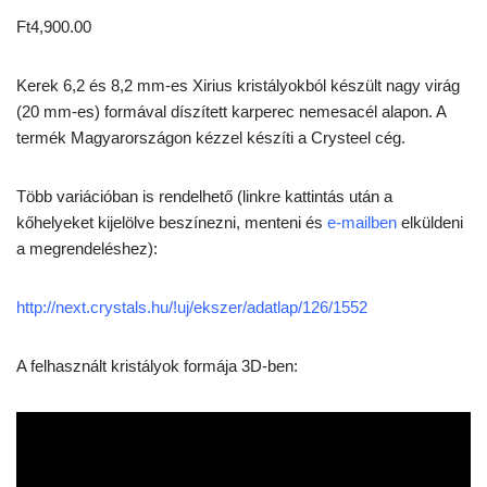
5.00
az 5-
Ft
4,900.00
ből,
értékelés
alapján
Kerek 6,2 és 8,2 mm-es Xirius kristályokból készült nagy virág
(20 mm-es) formával díszített karperec nemesacél alapon. A
termék Magyarországon kézzel készíti a Crysteel cég.
Több variációban is rendelhető (linkre kattintás után a
kőhelyeket kijelölve beszínezni, menteni és
e-mailben
elküldeni
a megrendeléshez):
http://next.crystals.hu/!uj/ekszer/adatlap/126/1552
A felhasznált kristályok formája 3D-ben: