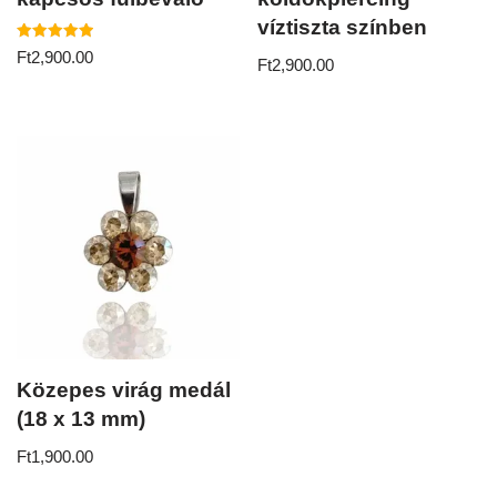
víztiszta színben
Értékelés:
Ft
2,900.00
Ft
2,900.00
5.00
/ 5
Közepes virág medál
(18 x 13 mm)
Ft
1,900.00