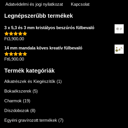
Adatvédelmi és jogi nyilatkozat
Kapcsolat
Legnépszerűbb termékek
3 x 5,3 és 3 mm kristályos beszúrós fülbevaló
Ft
3,900.00
Értékelés:
5.00
/ 5
14 mm mandala köves kreatív fülbevaló
Ft
6,900.00
Értékelés:
5.00
/ 5
Termék kategóriák
Alkatrészek és Kiegészítők
(1)
Bokaékszerek
(5)
Charmok
(19)
Díszdobozok
(8)
Egyéni gravírozott termékek
(7)