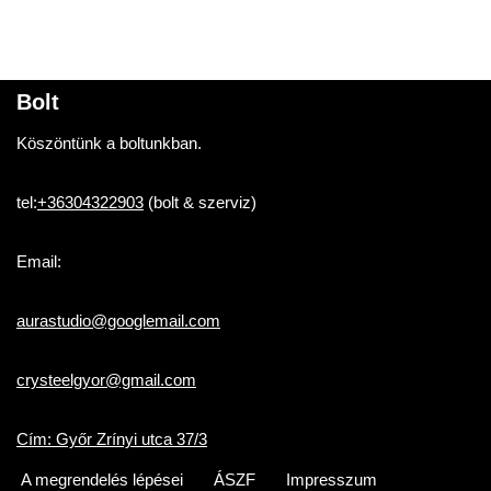
Bolt
Köszöntünk a boltunkban.
tel:
+36304322903
(bolt & szerviz)
Email:
aurastudio@googlemail.com
crysteelgyor@gmail.com
Cím: Győr Zrínyi utca 37/3
A megrendelés lépései
ÁSZF
Impresszum