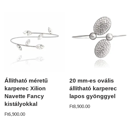
Állítható méretű
20 mm-es ovális
karperec Xilion
állítható karperec
Navette Fancy
lapos gyönggyel
kistályokkal
Ft
8,900.00
Ft
6,900.00