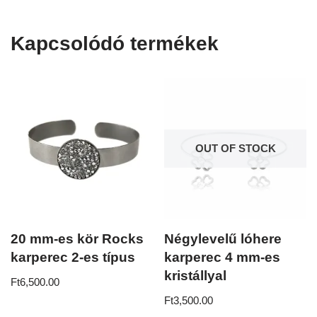
Kapcsolódó termékek
OUT OF STOCK
20 mm-es kör Rocks
Négylevelű lóhere
karperec 2-es típus
karperec 4 mm-es
kristállyal
Ft
6,500.00
Ft
3,500.00