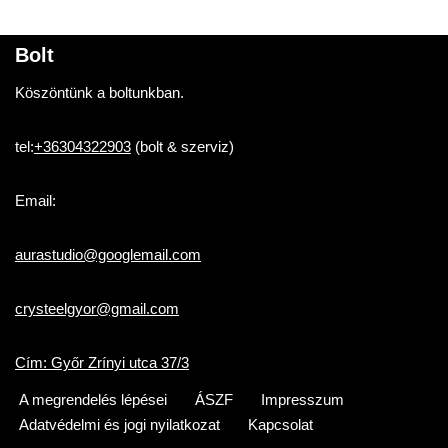
Bolt
Köszöntünk a boltunkban.
tel:
+36304322903
(bolt & szerviz)
Email:
aurastudio@googlemail.com
crysteelgyor@gmail.com
Cím: Győr Zrínyi utca 37/3
A megrendelés lépései
ÁSZF
Impresszum
Adatvédelmi és jogi nyilatkozat
Kapcsolat