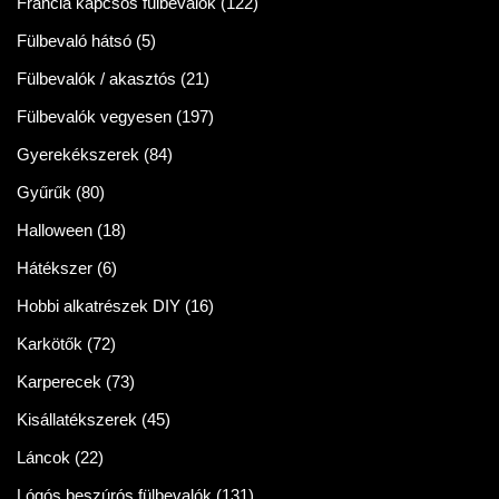
Francia kapcsos fülbevalók
(122)
Fülbevaló hátsó
(5)
Fülbevalók / akasztós
(21)
Fülbevalók vegyesen
(197)
Gyerekékszerek
(84)
Gyűrűk
(80)
Halloween
(18)
Hátékszer
(6)
Hobbi alkatrészek DIY
(16)
Karkötők
(72)
Karperecek
(73)
Kisállatékszerek
(45)
Láncok
(22)
Lógós beszúrós fülbevalók
(131)