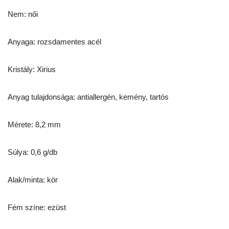
Nem: női
Anyaga: rozsdamentes acél
Kristály: Xirius
Anyag tulajdonsága: antiallergén, kemény, tartós
Mérete: 8,2 mm
Súlya: 0,6 g/db
Alak/minta: kör
Fém színe: ezüst