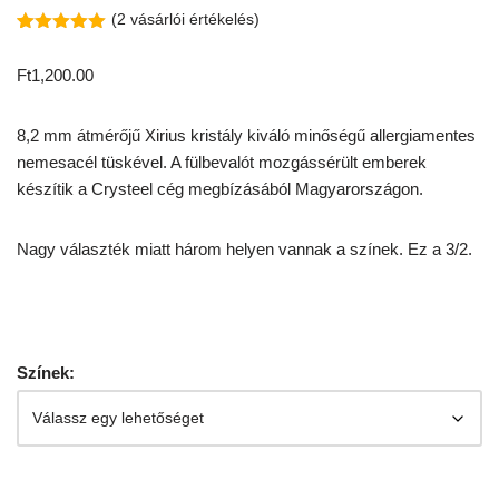
(
2
vásárlói értékelés)
Értékelés
2
5.00
az 5-
Ft
1,200.00
ből,
értékelés
alapján
8,2 mm átmérőjű Xirius kristály kiváló minőségű allergiamentes
nemesacél tüskével. A fülbevalót mozgássérült emberek
készítik a Crysteel cég megbízásából Magyarországon.
Nagy választék miatt három helyen vannak a színek. Ez a 3/2.
Színek: