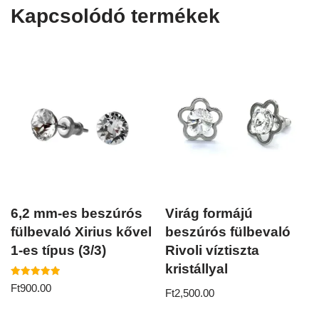
Kapcsolódó termékek
6,2 mm-es beszúrós
Virág formájú
fülbevaló Xirius kővel
beszúrós fülbevaló
1-es típus (3/3)
Rivoli víztiszta
kristállyal
Értékelés:
Ft
900.00
Ft
2,500.00
5.00
/ 5