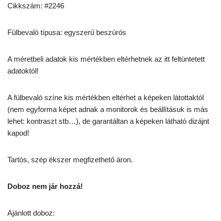
Cikkszám: #2246
Fülbevaló típusa: egyszerű beszúrós
A méretbeli adatok kis mértékben eltérhetnek az itt feltüntetett
adatoktól!
A fülbevaló színe kis mértékben eltérhet a képeken látottaktól
(nem egyforma képet adnak a monitorok és beállításuk is más
lehet: kontraszt stb…), de garantáltan a képeken látható dizájnt
kapod!
Tartós, szép ékszer megfizethető áron.
Doboz nem jár hozzá!
Ajánlott doboz: