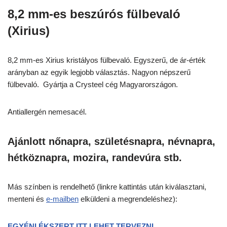
8,2 mm-es beszúrós fülbevaló
(Xirius)
8,2 mm-es Xirius kristályos fülbevaló. Egyszerű, de ár-érték
arányban az egyik legjobb választás. Nagyon népszerű
fülbevaló. Gyártja a Crysteel cég Magyarországon.
Antiallergén nemesacél.
Ajánlott nőnapra, születésnapra, névnapra,
hétköznapra, mozira, randevúra stb.
Más színben is rendelhető (linkre kattintás után kiválasztani,
menteni és
e-mailben
elküldeni a megrendeléshez):
EGYÉNI ÉKSZERT ITT LEHET TERVEZNI