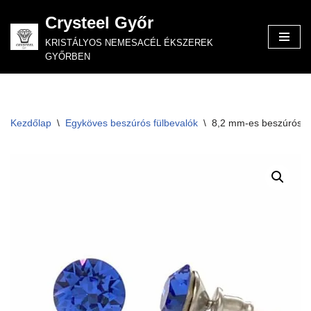
Crysteel Győr
Skip
KRISTÁLYOS NEMESACÉL ÉKSZEREK
to
GYŐRBEN
content
Kezdőlap
\
Egyköves beszúrós fülbevalók
\
8,2 mm-es beszúrós fül