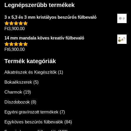
Legnépszerűbb termékek
3 x 5,3 és 3 mm kristályos beszúrós fülbevaló
Ft
3,900.00
Értékelés:
5.00
/ 5
14 mm mandala köves kreatív fülbevaló
Ft
6,900.00
Értékelés:
5.00
/ 5
Termék kategóriák
Alkatrészek és Kiegészítők
(1)
Bokaékszerek
(5)
Charmok
(19)
Díszdobozok
(8)
Egyéni gravírozott termékek
(7)
Egyköves beszúrós fülbevalók
(84)