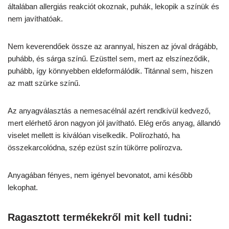
általában allergiás reakciót okoznak, puhák, lekopik a színük és
nem javíthatóak.
Nem keverendőek össze az arannyal, hiszen az jóval drágább,
puhább, és sárga színű. Ezüsttel sem, mert az elszíneződik,
puhább, így könnyebben eldeformálódik. Titánnal sem, hiszen
az matt szürke színű.
Az anyagválasztás a nemesacélnál azért rendkívül kedvező,
mert elérhető áron nagyon jól javítható. Elég erős anyag, állandó
viselet mellett is kiválóan viselkedik. Polírozható, ha
összekarcolódna, szép ezüst szín tükörre polírozva.
Anyagában fényes, nem igényel bevonatot, ami később
lekophat.
Ragasztott termékekről mit kell tudni: