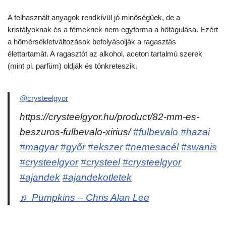
A felhasznált anyagok rendkívül jó minőségűek, de a
kristályoknak és a fémeknek nem egyforma a hőtágulása. Ezért
a hőmérsékletváltozások befolyásolják a ragasztás
élettartamát. A ragasztót az alkohol, aceton tartalmú szerek
(mint pl. parfüm) oldják és tönkreteszik.
@crysteelgyor
https://crysteelgyor.hu/product/82-mm-es-
beszuros-fulbevalo-xirius/
#fulbevalo
#hazai
#magyar
#győr
#ekszer
#nemesacél
#swanis
#crysteelgyor
#crysteel
#crysteelgyor
#ajandek
#ajandekotletek
♬ Pumpkins – Chris Alan Lee