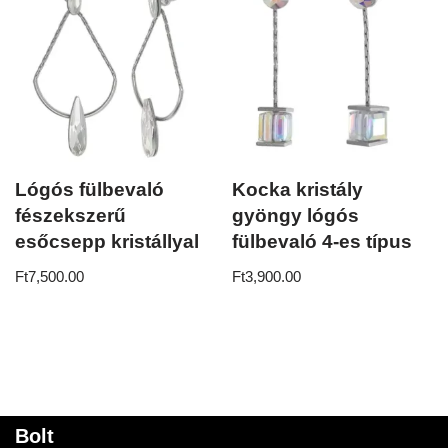
Lógós fülbevaló
Kocka kristály
fészekszerű
gyöngy lógós
esőcsepp kristállyal
fülbevaló 4-es típus
Ft
7,500.00
Ft
3,900.00
Bolt