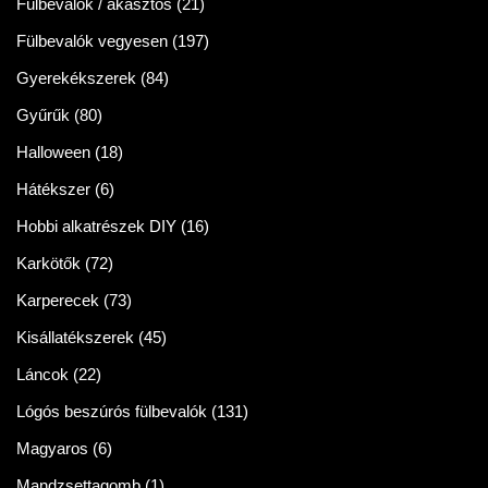
Fülbevalók / akasztós
(21)
Fülbevalók vegyesen
(197)
Gyerekékszerek
(84)
Gyűrűk
(80)
Halloween
(18)
Hátékszer
(6)
Hobbi alkatrészek DIY
(16)
Karkötők
(72)
Karperecek
(73)
Kisállatékszerek
(45)
Láncok
(22)
Lógós beszúrós fülbevalók
(131)
Magyaros
(6)
Mandzsettagomb
(1)