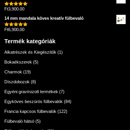
Ft
3,900.00
Értékelés:
5.00
/ 5
14 mm mandala köves kreatív fülbevaló
Ft
6,900.00
Értékelés:
5.00
/ 5
Termék kategóriák
Alkatrészek és Kiegészítők
(1)
Bokaékszerek
(5)
Charmok
(19)
Díszdobozok
(8)
Egyéni gravírozott termékek
(7)
Egyköves beszúrós fülbevalók
(84)
Francia kapcsos fülbevalók
(122)
Fülbevaló hátsó
(5)