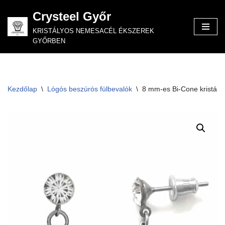
Crysteel Győr
Skip
KRISTÁLYOS NEMESACÉL ÉKSZEREK
to
GYŐRBEN
content
Kezdőlap
\
Lógós beszúrós fülbevalók
\
8 mm-es Bi-Cone kristályo