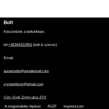
Bolt
Köszöntünk a boltunkban.
tel:
+36304322903
(bolt & szerviz)
Email:
aurastudio@googlemail.com
crysteelgyor@gmail.com
Cím: Győr Zrínyi utca 37/3
A megrendelés lépései
ÁSZF
Impresszum