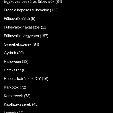
Egyköves beszúrós fülbevalók
(84)
Francia kapcsos fülbevalók
(122)
Fülbevaló hátsó
(5)
Fülbevalók / akasztós
(21)
Fülbevalók vegyesen
(197)
Gyerekékszerek
(84)
Gyűrűk
(80)
Halloween
(18)
Hátékszer
(6)
Hobbi alkatrészek DIY
(16)
Karkötők
(72)
Karperecek
(73)
Kisállatékszerek
(45)
Láncok
(22)