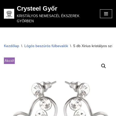
Crysteel Győr
Skip
KRISTÁLYOS NEMESACÉL ÉKSZEREK
to
GYŐRBEN
content
Kezdőlap
\
Lógós beszúrós fülbevalók
\
5 db Xirius kristályos szív
Akció!