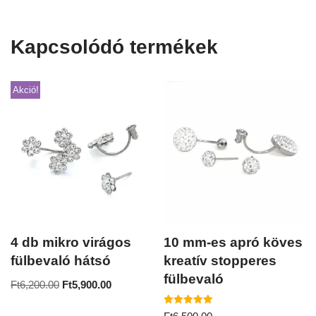
Kapcsolódó termékek
Akció!
4 db mikro virágos
10 mm-es apró köves
fülbevaló hátsó
kreatív stopperes
fülbevaló
Ft
6,200.00
Ft
5,900.00
Értékelés: