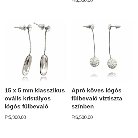
Ft
6,500.00
5.00
/ 5
15 x 5 mm klasszikus
Apró köves lógós
ovális kristályos
fülbevaló víztiszta
lógós fülbevaló
színben
Ft
5,900.00
Ft
6,500.00