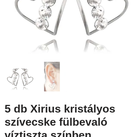
5 db Xirius kristályos
szívecske fülbevaló
víztiszta színben