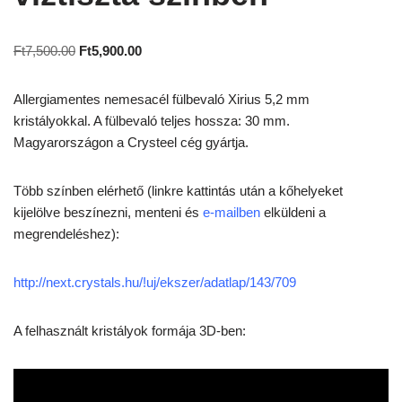
Ft
7,500.00
Ft
5,900.00
Allergiamentes nemesacél fülbevaló Xirius 5,2 mm
kristályokkal. A fülbevaló teljes hossza: 30 mm.
Magyarországon a Crysteel cég gyártja.
Több színben elérhető (linkre kattintás után a kőhelyeket
kijelölve beszínezni, menteni és
e-mailben
elküldeni a
megrendeléshez):
http://next.crystals.hu/!uj/ekszer/adatlap/143/709
A felhasznált kristályok formája 3D-ben: