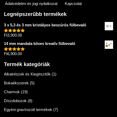
Adatvédelmi és jogi nyilatkozat
Kapcsolat
Legnépszerűbb termékek
3 x 5,3 és 3 mm kristályos beszúrós fülbevaló
Ft
3,900.00
Értékelés:
5.00
/ 5
14 mm mandala köves kreatív fülbevaló
Ft
6,900.00
Értékelés:
5.00
/ 5
Termék kategóriák
Alkatrészek és Kiegészítők
(1)
Bokaékszerek
(5)
Charmok
(19)
Díszdobozok
(8)
Egyéni gravírozott termékek
(7)