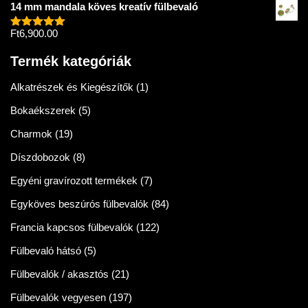
14 mm mandala köves kreatív fülbevaló
Ft
6,900.00
Értékelés:
5.00
/ 5
Termék kategóriák
Alkatrészek és Kiegészítők
(1)
Bokaékszerek
(5)
Charmok
(19)
Díszdobozok
(8)
Egyéni gravírozott termékek
(7)
Egyköves beszúrós fülbevalók
(84)
Francia kapcsos fülbevalók
(122)
Fülbevaló hátsó
(5)
Fülbevalók / akasztós
(21)
Fülbevalók vegyesen
(197)