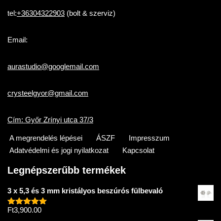
tel:
+36304322903
(bolt & szerviz)
Email:
aurastudio@googlemail.com
crysteelgyor@gmail.com
Cím: Győr Zrínyi utca 37/3
A megrendelés lépései
ÁSZF
Impresszum
Adatvédelmi és jogi nyilatkozat
Kapcsolat
Legnépszerűbb termékek
3 x 5,3 és 3 mm kristályos beszúrós fülbevaló
Ft
3,900.00
Értékelés:
5.00
/ 5