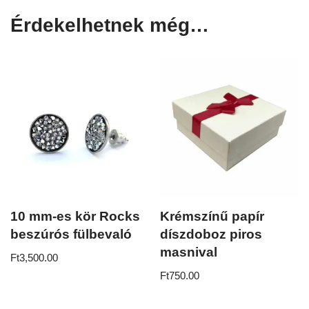
Érdekelhetnek még…
10 mm-es kör Rocks
Krémszínű papír
beszúrós fülbevaló
díszdoboz piros
masnival
Ft
3,500.00
Ft
750.00