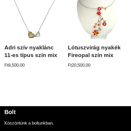
Adri szív nyaklánc
Lótuszvirág nyakék
11-es típus szín mix
Fireopal szín mix
Ft
8,500.00
Ft
20,500.00
Bolt
Köszöntünk a boltunkban.