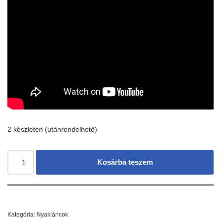
2 készleten (utánrendelhető)
Kosárba teszem
Kategória:
Nyakláncok