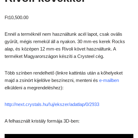
Ft
10,500.00
Ennél a terméknél nem használtunk acél lapot, csak ovális
gyűrűt, mégis remekül áll a nyakon. 30 mm-es kerek Rocks
alap, és középen 12 mm-es Rivoli követ használtunk. A
terméket Magyarországon készíti a Crysteel cég.
Több színben rendelhető (linkre kattintás után a kőhelyeket
majd a zsinórt kijelölve beszínezni, menteni és
e-mailben
elküldeni a megrendeléshez):
http://next.crystals.hu/!uj/ekszer/adatlap/0/2933
A felhasznált kristály formája 3D-ben: