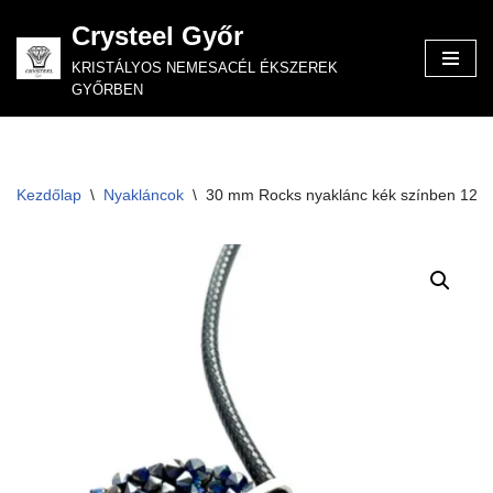
Crysteel Győr
Skip
KRISTÁLYOS NEMESACÉL ÉKSZEREK
to
GYŐRBEN
content
Kezdőlap
\
Nyakláncok
\
30 mm Rocks nyaklánc kék színben 12 m