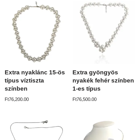
Extra nyaklánc 15-ös
Extra gyöngyös
típus víztiszta
nyakék fehér színben
színben
1-es típus
Ft
76,200.00
Ft
76,500.00