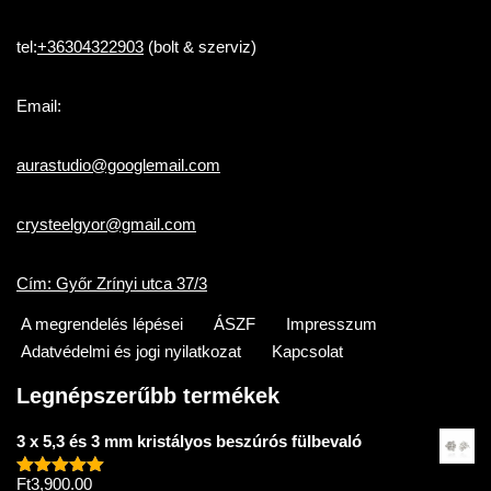
tel:
+36304322903
(bolt & szerviz)
Email:
aurastudio@googlemail.com
crysteelgyor@gmail.com
Cím: Győr Zrínyi utca 37/3
A megrendelés lépései
ÁSZF
Impresszum
Adatvédelmi és jogi nyilatkozat
Kapcsolat
Legnépszerűbb termékek
3 x 5,3 és 3 mm kristályos beszúrós fülbevaló
Ft
3,900.00
Értékelés: