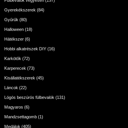
Fülbevalók vegyesen
(197)
Gyerekékszerek
(84)
Gyűrűk
(80)
Halloween
(18)
Hátékszer
(6)
Hobbi alkatrészek DIY
(16)
Karkötők
(72)
Karperecek
(73)
Kisállatékszerek
(45)
Láncok
(22)
Lógós beszúrós fülbevalók
(131)
Magyaros
(6)
Mandzsettagomb
(1)
Medálok
(405)