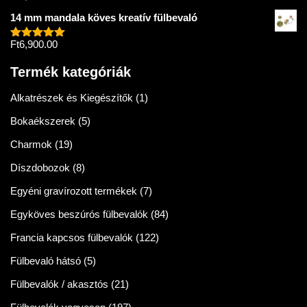
5.00
/ 5
14 mm mandala köves kreatív fülbevaló
Ft
6,900.00
Értékelés:
5.00
/ 5
Termék kategóriák
Alkatrészek és Kiegészítők
(1)
Bokaékszerek
(5)
Charmok
(19)
Díszdobozok
(8)
Egyéni gravírozott termékek
(7)
Egyköves beszúrós fülbevalók
(84)
Francia kapcsos fülbevalók
(122)
Fülbevaló hátsó
(5)
Fülbevalók / akasztós
(21)