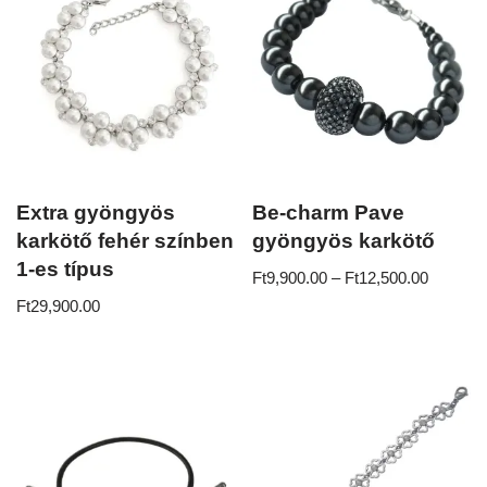
Extra gyöngyös
Be-charm Pave
karkötő fehér színben
gyöngyös karkötő
1-es típus
Ft
9,900.00
–
Ft
12,500.00
Ft
29,900.00