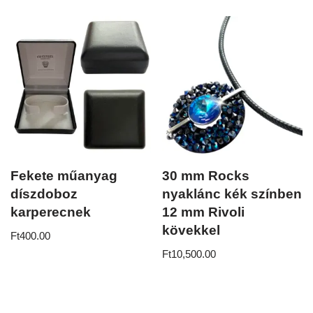
Fekete műanyag
30 mm Rocks
díszdoboz
nyaklánc kék színben
karperecnek
12 mm Rivoli
kövekkel
Ft
400.00
Ft
10,500.00