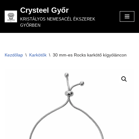
Crysteel Győr
Skip
KRISTÁLYOS NEMESACÉL ÉKSZEREK
to
GYŐRBEN
content
Kezdőlap
\
Karkötők
\
30 mm-es Rocks karkötő kígyóláncon