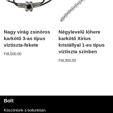
Nagy virág zsinóros
Négylevelű lóhere
karkötő 3-as típus
karkötő Xirius
víztiszta-fekete
kristállyal 1-es típus
víztiszta színben
Ft
8,500.00
Ft
8,900.00
Bolt
Köszöntünk a boltunkban.