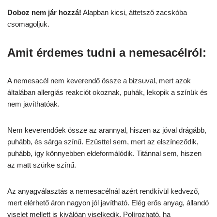
Doboz nem jár hozzá!
Alapban kicsi, áttetsző zacskóba
csomagoljuk.
Amit érdemes tudni a nemesacélról:
A nemesacél nem keverendő össze a bizsuval, mert azok
általában allergiás reakciót okoznak, puhák, lekopik a színük és
nem javíthatóak.
Nem keverendőek össze az arannyal, hiszen az jóval drágább,
puhább, és sárga színű. Ezüsttel sem, mert az elszíneződik,
puhább, így könnyebben eldeformálódik. Titánnal sem, hiszen
az matt szürke színű.
Az anyagválasztás a nemesacélnál azért rendkívül kedvező,
mert elérhető áron nagyon jól javítható. Elég erős anyag, állandó
viselet mellett is kiválóan viselkedik. Polírozható, ha