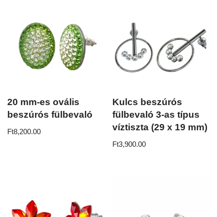
20 mm-es ovális
Kulcs beszúrós
beszúrós fülbevaló
fülbevaló 3-as típus
víztiszta (29 x 19 mm)
Ft
8,200.00
Ft
3,900.00