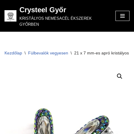
Crysteel Győr
Skip
KRISTÁLYOS NEMESACÉL ÉKSZEREK
to
GYŐRBEN
content
Kezdőlap
\
Fülbevalók vegyesen
\
21 x 7 mm-es apró kristályos ba