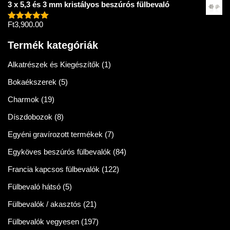
3 x 5,3 és 3 mm kristályos beszúrós fülbevaló
Ft
3,900.00
Értékelés:
5.00
/ 5
Termék kategóriák
Alkatrészek és Kiegészítők
(1)
Bokaékszerek
(5)
Charmok
(19)
Díszdobozok
(8)
Egyéni gravírozott termékek
(7)
Egyköves beszúrós fülbevalók
(84)
Francia kapcsos fülbevalók
(122)
Fülbevaló hátsó
(5)
Fülbevalók / akasztós
(21)
Fülbevalók vegyesen
(197)