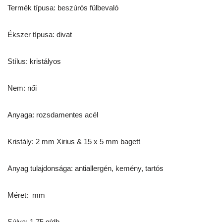
Termék típusa: beszúrós fülbevaló
Ékszer típusa: divat
Stílus: kristályos
Nem: női
Anyaga: rozsdamentes acél
Kristály: 2 mm Xirius & 15 x 5 mm bagett
Anyag tulajdonsága: antiallergén, kemény, tartós
Méret: mm
Súlya: 1,75 g/db