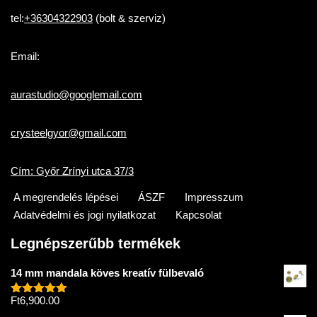
tel:
+36304322903
(bolt & szerviz)
Email:
aurastudio@googlemail.com
crysteelgyor@gmail.com
Cím: Győr Zrínyi utca 37/3
A megrendelés lépései
ÁSZF
Impresszum
Adatvédelmi és jogi nyilatkozat
Kapcsolat
Legnépszerűbb termékek
14 mm mandala köves kreatív fülbevaló
Ft
6,900.00
Értékelés:
5.00
/ 5