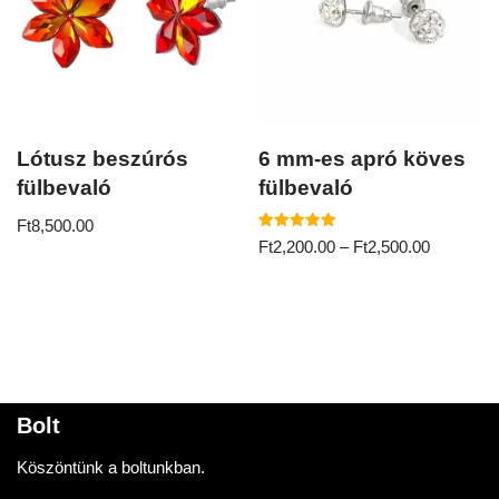
Lótusz beszúrós
6 mm-es apró köves
fülbevaló
fülbevaló
Ft
8,500.00
Értékelés:
Ft
2,200.00
–
Ft
2,500.00
5.00
/ 5
Bolt
Köszöntünk a boltunkban.