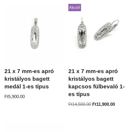
Akció!
21 x 7 mm-es apró
21 x 7 mm-es apró
kristályos bagett
kristályos bagett
medál 1-es típus
kapcsos fülbevaló 1-
es típus
Ft
5,900.00
Ft
14,500.00
Ft
11,900.00