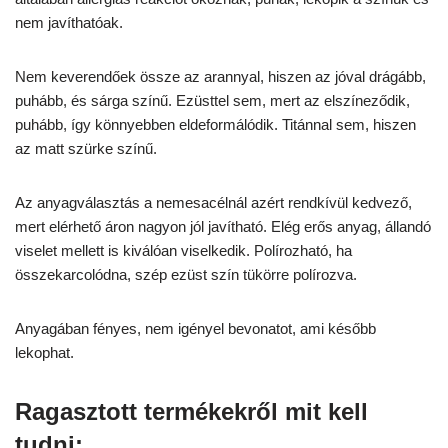
nem javíthatóak.
Nem keverendőek össze az arannyal, hiszen az jóval drágább,
puhább, és sárga színű. Ezüsttel sem, mert az elszíneződik,
puhább, így könnyebben eldeformálódik. Titánnal sem, hiszen
az matt szürke színű.
Az anyagválasztás a nemesacélnál azért rendkívül kedvező,
mert elérhető áron nagyon jól javítható. Elég erős anyag, állandó
viselet mellett is kiválóan viselkedik. Polírozható, ha
összekarcolódna, szép ezüst szín tükörre polírozva.
Anyagában fényes, nem igényel bevonatot, ami később
lekophat.
Ragasztott termékekről mit kell
tudni: