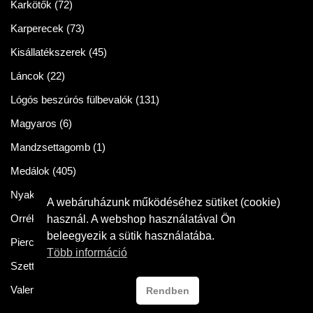
Karkötők
(72)
Karperecek
(73)
Kisállatékszerek
(45)
Láncok
(22)
Lógós beszúrós fülbevalók
(131)
Magyaros
(6)
Mandzsettagomb
(1)
Medálok
(405)
Nyakláncok
(86)
A webáruházunk működéséhez sütiket (cookie)
Orrékszer
(2)
használ. A webshop használatával Ön
beleegyezik a sütik használatába.
Piercingek
(11)
Több információ
Szettek
(57)
Valentin napra
(54)
Rendben