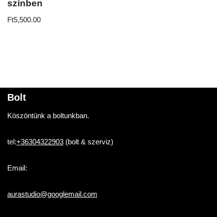
színben
Ft
5,500.00
Bolt
Köszöntünk a boltunkban.
tel:
+36304322903
(bolt & szerviz)
Email:
aurastudio@googlemail.com