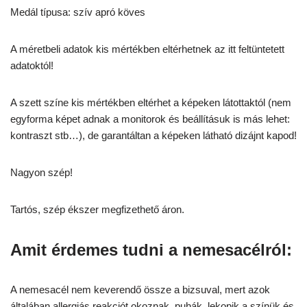
Medál típusa: szív apró köves
A méretbeli adatok kis mértékben eltérhetnek az itt feltüntetett
adatoktól!
A szett színe kis mértékben eltérhet a képeken látottaktól (nem
egyforma képet adnak a monitorok és beállításuk is más lehet:
kontraszt stb…), de garantáltan a képeken látható dizájnt kapod!
Nagyon szép!
Tartós, szép ékszer megfizethető áron.
Amit érdemes tudni a nemesacélról:
A nemesacél nem keverendő össze a bizsuval, mert azok
általában allergiás reakciót okoznak, puhák, lekopik a színük és