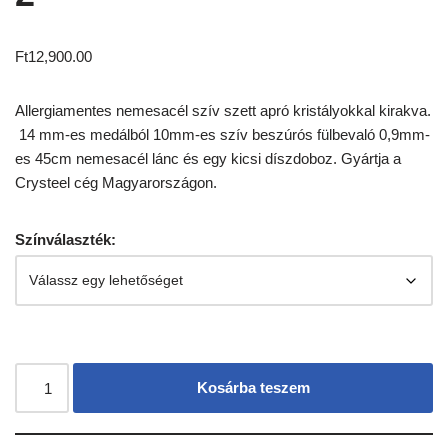
Ft
12,900.00
Allergiamentes nemesacél szív szett apró kristályokkal kirakva.
14 mm-es medálból 10mm-es szív beszúrós fülbevaló 0,9mm-
es 45cm nemesacél lánc és egy kicsi díszdoboz. Gyártja a
Crysteel cég Magyarországon.
Színválaszték:
Kosárba teszem