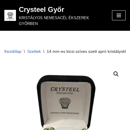
Crysteel Győr
Skip
KRISTÁLYOS NEMESACÉL ÉKSZEREK
to
GYŐRBEN
content
Kezdőlap
\
Szettek
\
14 mm-es kicsi szíves szett apró kristályokkal