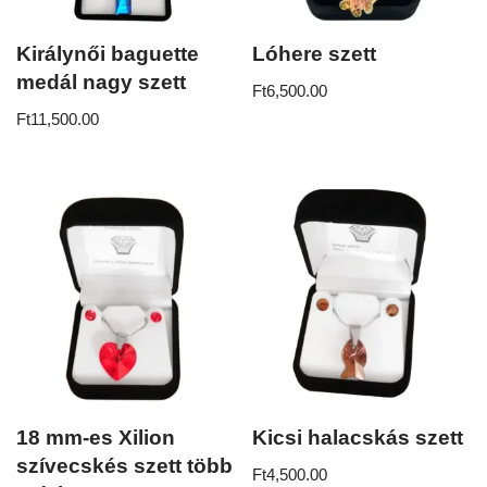
Királynői baguette
Lóhere szett
medál nagy szett
Ft
6,500.00
Ft
11,500.00
18 mm-es Xilion
Kicsi halacskás szett
szívecskés szett több
Ft
4,500.00