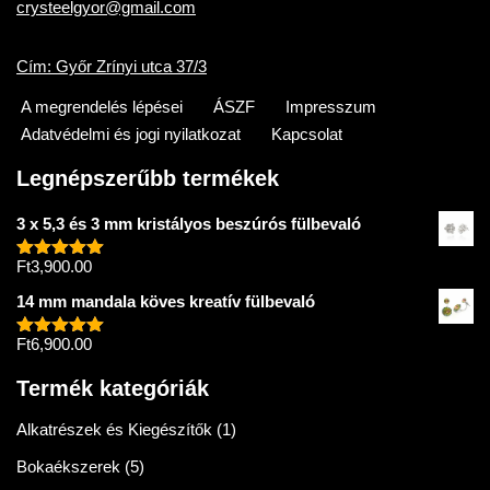
crysteelgyor@gmail.com
Cím: Győr Zrínyi utca 37/3
A megrendelés lépései
ÁSZF
Impresszum
Adatvédelmi és jogi nyilatkozat
Kapcsolat
Legnépszerűbb termékek
3 x 5,3 és 3 mm kristályos beszúrós fülbevaló
Ft
3,900.00
Értékelés:
5.00
/ 5
14 mm mandala köves kreatív fülbevaló
Ft
6,900.00
Értékelés:
5.00
/ 5
Termék kategóriák
Alkatrészek és Kiegészítők
(1)
Bokaékszerek
(5)