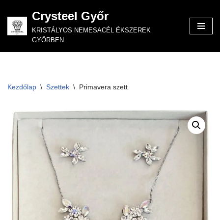
Crysteel Győr
Skip
KRISTÁLYOS NEMESACÉL ÉKSZEREK
to
GYŐRBEN
content
Kezdőlap
\
Szettek
\
Primavera szett