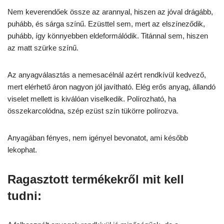
Nem keverendőek össze az arannyal, hiszen az jóval drágább,
puhább, és sárga színű. Ezüsttel sem, mert az elszíneződik,
puhább, így könnyebben eldeformálódik. Titánnal sem, hiszen
az matt szürke színű.
Az anyagválasztás a nemesacélnál azért rendkívül kedvező,
mert elérhető áron nagyon jól javítható. Elég erős anyag, állandó
viselet mellett is kiválóan viselkedik. Polírozható, ha
összekarcolódna, szép ezüst szín tükörre polírozva.
Anyagában fényes, nem igényel bevonatot, ami később
lekophat.
Ragasztott termékekről mit kell
tudni: