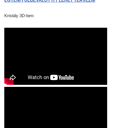
EGYÉNI FÜLBEVALÓT ITT LEHET TERVEZNI
Kristály 3D-ben: