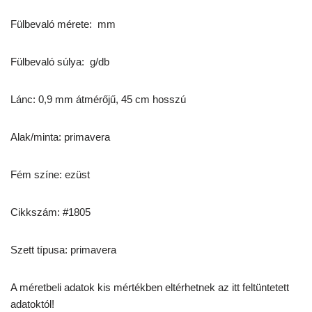
Fülbevaló mérete: mm
Fülbevaló súlya: g/db
Lánc: 0,9 mm átmérőjű, 45 cm hosszú
Alak/minta: primavera
Fém színe: ezüst
Cikkszám: #1805
Szett típusa: primavera
A méretbeli adatok kis mértékben eltérhetnek az itt feltüntetett
adatoktól!