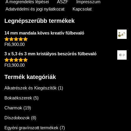
A megrendelés lépései
ÁSZF
Impresszum
Adatvédelmi és jogi nyilatkozat
Kapcsolat
Legnépszerűbb termékek
14 mm mandala köves kreatív fülbevaló
Ft
6,900.00
Értékelés:
5.00
/ 5
3 x 5,3 és 3 mm kristályos beszúrós fülbevaló
Ft
3,900.00
Értékelés:
5.00
/ 5
Termék kategóriák
Alkatrészek és Kiegészítők
(1)
Bokaékszerek
(5)
Charmok
(19)
Díszdobozok
(8)
Egyéni gravírozott termékek
(7)