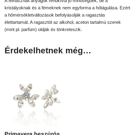
A felhasznált anyagok rendkívül jó minőségűek, de a
kristályoknak és a fémeknek nem egyforma a hőtágulása. Ezért
a hőmérsékletváltozások befolyásolják a ragasztás
élettartamát. A ragasztót az alkohol, aceton tartalmú szerek
(mint pl. parfüm) oldják és tönkreteszik.
Érdekelhetnek még…
Primavera beszúrós