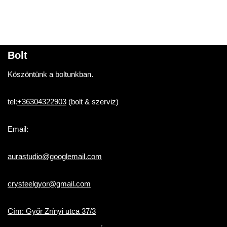
Bolt
Köszöntünk a boltunkban.
tel:
+36304322903
(bolt & szerviz)
Email:
aurastudio@googlemail.com
crysteelgyor@gmail.com
Cím: Győr Zrínyi utca 37/3