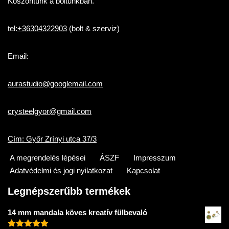
Köszöntünk a boltunkban.
tel:
+36304322903
(bolt & szerviz)
Email:
aurastudio@googlemail.com
crysteelgyor@gmail.com
Cím: Győr Zrínyi utca 37/3
A megrendelés lépései
ÁSZF
Impresszum
Adatvédelmi és jogi nyilatkozat
Kapcsolat
Legnépszerűbb termékek
14 mm mandala köves kreatív fülbevaló