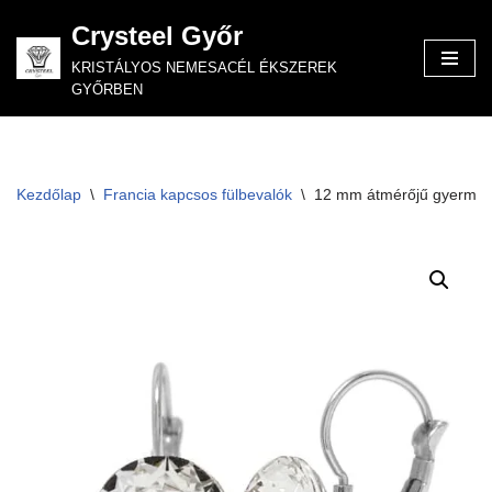
Crysteel Győr
Skip
KRISTÁLYOS NEMESACÉL ÉKSZEREK
to
GYŐRBEN
content
Kezdőlap
\
Francia kapcsos fülbevalók
\
12 mm átmérőjű gyermek 