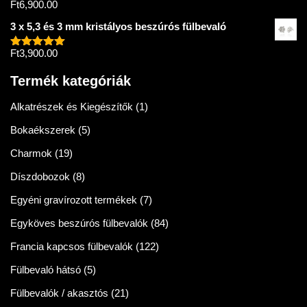
Ft
6,900.00
Értékelés:
5.00
/ 5
3 x 5,3 és 3 mm kristályos beszúrós fülbevaló
Ft
3,900.00
Értékelés:
5.00
/ 5
Termék kategóriák
Alkatrészek és Kiegészítők
(1)
Bokaékszerek
(5)
Charmok
(19)
Díszdobozok
(8)
Egyéni gravírozott termékek
(7)
Egyköves beszúrós fülbevalók
(84)
Francia kapcsos fülbevalók
(122)
Fülbevaló hátsó
(5)
Fülbevalók / akasztós
(21)