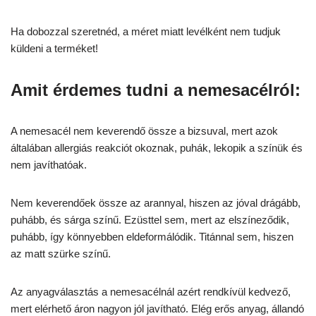
Ha dobozzal szeretnéd, a méret miatt levélként nem tudjuk
küldeni a terméket!
Amit érdemes tudni a nemesacélról:
A nemesacél nem keverendő össze a bizsuval, mert azok
általában allergiás reakciót okoznak, puhák, lekopik a színük és
nem javíthatóak.
Nem keverendőek össze az arannyal, hiszen az jóval drágább,
puhább, és sárga színű. Ezüsttel sem, mert az elszíneződik,
puhább, így könnyebben eldeformálódik. Titánnal sem, hiszen
az matt szürke színű.
Az anyagválasztás a nemesacélnál azért rendkívül kedvező,
mert elérhető áron nagyon jól javítható. Elég erős anyag, állandó