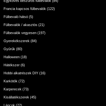
Egyköves beszúrós fülbevalók
(84)
Francia kapcsos fülbevalók
(122)
Fülbevaló hátsó
(5)
Fülbevalók / akasztós
(21)
Fülbevalók vegyesen
(197)
Gyerekékszerek
(84)
Gyűrűk
(80)
Halloween
(18)
Hátékszer
(6)
Hobbi alkatrészek DIY
(16)
Karkötők
(72)
Karperecek
(73)
Kisállatékszerek
(45)
Láncok
(22)