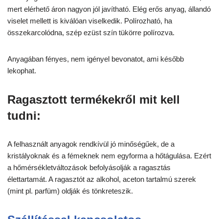
mert elérhető áron nagyon jól javítható. Elég erős anyag, állandó
viselet mellett is kiválóan viselkedik. Polírozható, ha
összekarcolódna, szép ezüst szín tükörre polírozva.
Anyagában fényes, nem igényel bevonatot, ami később
lekophat.
Ragasztott termékekről mit kell
tudni:
A felhasznált anyagok rendkívül jó minőségűek, de a
kristályoknak és a fémeknek nem egyforma a hőtágulása. Ezért
a hőmérsékletváltozások befolyásolják a ragasztás
élettartamát. A ragasztót az alkohol, aceton tartalmú szerek
(mint pl. parfüm) oldják és tönkreteszik.