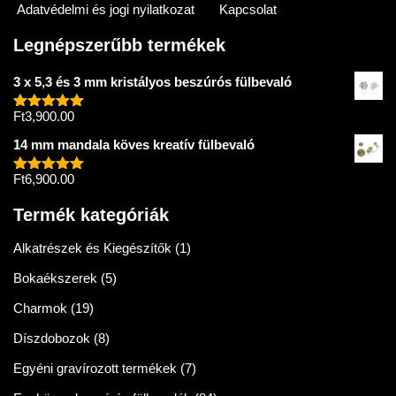
Adatvédelmi és jogi nyilatkozat
Kapcsolat
Legnépszerűbb termékek
3 x 5,3 és 3 mm kristályos beszúrós fülbevaló
Ft
3,900.00
Értékelés:
5.00
/ 5
14 mm mandala köves kreatív fülbevaló
Ft
6,900.00
Értékelés:
5.00
/ 5
Termék kategóriák
Alkatrészek és Kiegészítők
(1)
Bokaékszerek
(5)
Charmok
(19)
Díszdobozok
(8)
Egyéni gravírozott termékek
(7)