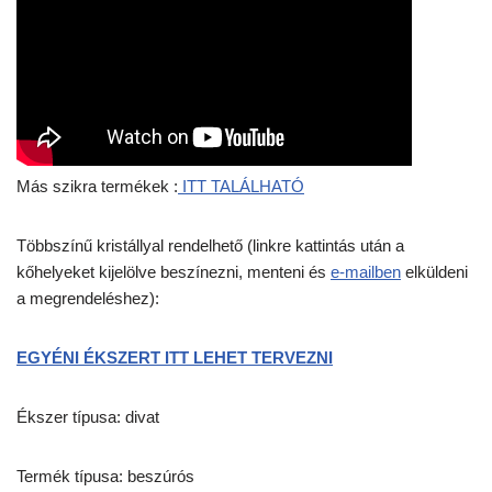
Más szikra termékek :
ITT TALÁLHATÓ
Többszínű kristállyal rendelhető (linkre kattintás után a
kőhelyeket kijelölve beszínezni, menteni és
e-mailben
elküldeni
a megrendeléshez):
EGYÉNI ÉKSZERT ITT LEHET TERVEZNI
Ékszer típusa: divat
Termék típusa: beszúrós