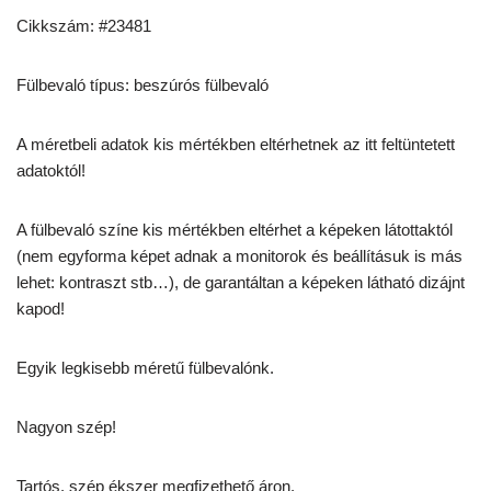
Cikkszám: #23481
Fülbevaló típus: beszúrós fülbevaló
A méretbeli adatok kis mértékben eltérhetnek az itt feltüntetett
adatoktól!
A fülbevaló színe kis mértékben eltérhet a képeken látottaktól
(nem egyforma képet adnak a monitorok és beállításuk is más
lehet: kontraszt stb…), de garantáltan a képeken látható dizájnt
kapod!
Egyik legkisebb méretű fülbevalónk.
Nagyon szép!
Tartós, szép ékszer megfizethető áron.