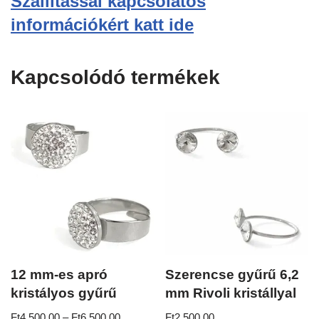
Szállítással kapcsolatos
információkért katt ide
Kapcsolódó termékek
12 mm-es apró
Szerencse gyűrű 6,2
kristályos gyűrű
mm Rivoli kristállyal
Ft
4,500.00
–
Ft
6,500.00
Ft
2,500.00