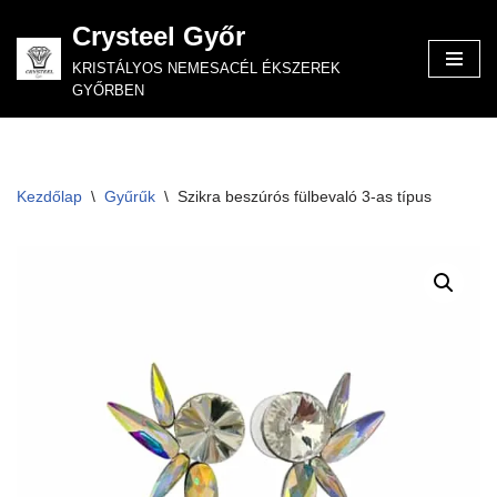
Crysteel Győr
Skip
KRISTÁLYOS NEMESACÉL ÉKSZEREK
to
GYŐRBEN
content
Kezdőlap
\
Gyűrűk
\
Szikra beszúrós fülbevaló 3-as típus