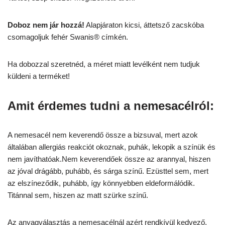
Doboz nem jár hozzá!
Alapjáraton kicsi, áttetsző zacskóba
csomagoljuk fehér Swanis® címkén.
Ha dobozzal szeretnéd, a méret miatt levélként nem tudjuk
küldeni a terméket!
Amit érdemes tudni a nemesacélról:
A nemesacél nem keverendő össze a bizsuval, mert azok
általában allergiás reakciót okoznak, puhák, lekopik a színük és
nem javíthatóak.Nem keverendőek össze az arannyal, hiszen
az jóval drágább, puhább, és sárga színű. Ezüsttel sem, mert
az elszíneződik, puhább, így könnyebben eldeformálódik.
Titánnal sem, hiszen az matt szürke színű.
Az anyagválasztás a nemesacélnál azért rendkívül kedvező,