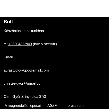
Bolt
Köszöntünk a boltunkban.
tel:
+36304322903
(bolt & szerviz)
Email:
aurastudio@googlemail.com
crysteelgyor@gmail.com
Cím: Győr Zrínyi utca 37/3
A megrendelés lépései
ÁSZF
Impresszum