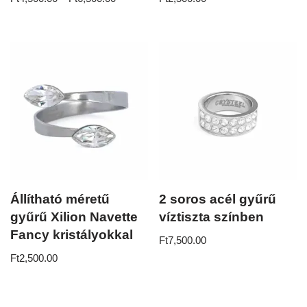
Állítható méretű
2 soros acél gyűrű
gyűrű Xilion Navette
víztiszta színben
Fancy kristályokkal
Ft
7,500.00
Ft
2,500.00