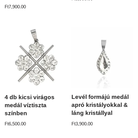
Ft
7,900.00
Levél formájú medál
4 db kicsi virágos
apró kristályokkal &
medál víztiszta
láng kristállyal
színben
Ft
3,900.00
Ft
6,500.00