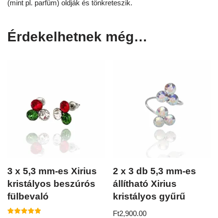
(mint pl. parfüm) oldják és tönkreteszik.
Érdekelhetnek még…
3 x 5,3 mm-es Xirius
2 x 3 db 5,3 mm-es
kristályos beszúrós
állítható Xirius
fülbevaló
kristályos gyűrű
Ft
2,900.00