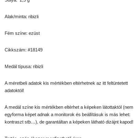
Alak/minta: ribizli
Fém színe: ezüst
Cikkszám: #18149
Medál típusa: ribizli
A méretbeli adatok kis mértékben eltérhetnek az itt feltüntetett
adatoktól!
A medál színe kis mértékben eltérhet a képeken látottaktól (nem
egyforma képet adnak a monitorok és beállításuk is más lehet:
kontraszt stb…), de garantáltan a képeken látható dizájnt kapod!