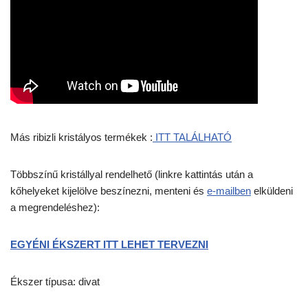
Más ribizli kristályos termékek :
ITT TALÁLHATÓ
Többszínű kristállyal rendelhető (linkre kattintás után a
kőhelyeket kijelölve beszínezni, menteni és
e-mailben
elküldeni
a megrendeléshez):
EGYÉNI ÉKSZERT ITT LEHET TERVEZNI
Ékszer típusa: divat