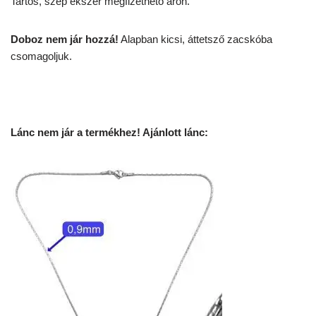
Tartós, szép ékszer megfizethető áron.
Doboz nem jár hozzá!
Alapban kicsi, áttetsző zacskóba
csomagoljuk.
Lánc nem jár a termékhez! Ajánlott lánc: