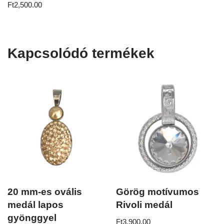
Értékelés:
Ft
2,500.00
5.00
/ 5
Kapcsolódó termékek
20 mm-es ovális
Görög motívumos
medál lapos
Rivoli medál
gyönggyel
Ft
3,900.00