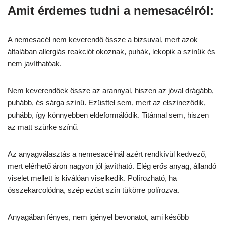
Amit érdemes tudni a nemesacélról:
A nemesacél nem keverendő össze a bizsuval, mert azok
általában allergiás reakciót okoznak, puhák, lekopik a színük és
nem javíthatóak.
Nem keverendőek össze az arannyal, hiszen az jóval drágább,
puhább, és sárga színű. Ezüsttel sem, mert az elszíneződik,
puhább, így könnyebben eldeformálódik. Titánnal sem, hiszen
az matt szürke színű.
Az anyagválasztás a nemesacélnál azért rendkívül kedvező,
mert elérhető áron nagyon jól javítható. Elég erős anyag, állandó
viselet mellett is kiválóan viselkedik. Polírozható, ha
összekarcolódna, szép ezüst szín tükörre polírozva.
Anyagában fényes, nem igényel bevonatot, ami később