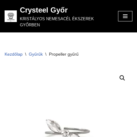
Crysteel Győr
Skip
KRISTÁLYOS NEMESACÉL ÉKSZEREK
to
GYŐRBEN
content
Kezdőlap
\
Gyűrűk
\
Propeller gyűrű