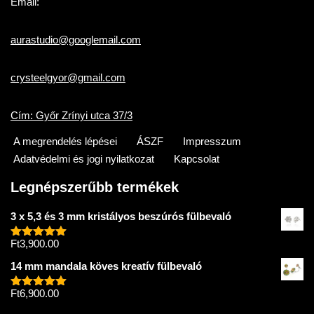
Email:
aurastudio@googlemail.com
crysteelgyor@gmail.com
Cím: Győr Zrínyi utca 37/3
A megrendelés lépései
ÁSZF
Impresszum
Adatvédelmi és jogi nyilatkozat
Kapcsolat
Legnépszerűbb termékek
3 x 5,3 és 3 mm kristályos beszúrós fülbevaló
Ft
3,900.00
Értékelés:
5.00
/ 5
14 mm mandala köves kreatív fülbevaló
Ft
6,900.00
Értékelés:
5.00
/ 5