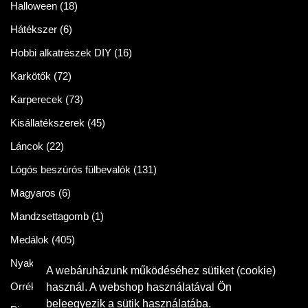
Halloween
(18)
Hátékszer
(6)
Hobbi alkatrészek DIY
(16)
Karkötők
(72)
Karperecek
(73)
Kisállatékszerek
(45)
Láncok
(22)
Lógós beszúrós fülbevalók
(131)
Magyaros
(6)
Mandzsettagomb
(1)
Medálok
(405)
Nyakláncok
(86)
A webáruházunk működéséhez sütiket (cookie)
Orrékszer
(2)
használ. A webshop használatával Ön
beleegyezik a sütik használatába.