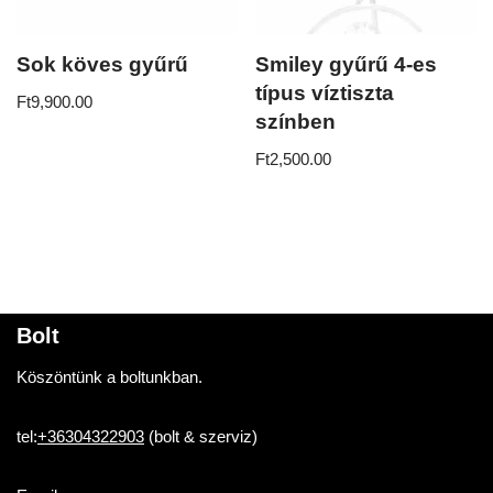
Sok köves gyűrű
Smiley gyűrű 4-es
típus víztiszta
Ft
9,900.00
színben
Ft
2,500.00
Bolt
Köszöntünk a boltunkban.
tel:
+36304322903
(bolt & szerviz)