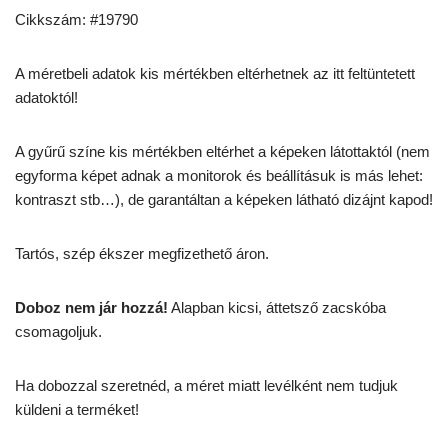
Cikkszám: #19790
A méretbeli adatok kis mértékben eltérhetnek az itt feltüntetett
adatoktól!
A gyűrű színe kis mértékben eltérhet a képeken látottaktól (nem
egyforma képet adnak a monitorok és beállításuk is más lehet:
kontraszt stb…), de garantáltan a képeken látható dizájnt kapod!
Tartós, szép ékszer megfizethető áron.
Doboz nem jár hozzá!
Alapban kicsi, áttetsző zacskóba
csomagoljuk.
Ha dobozzal szeretnéd, a méret miatt levélként nem tudjuk
küldeni a terméket!