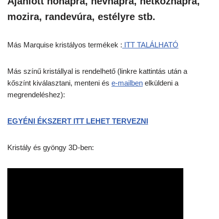
Ajánlott nőnapra, névnapra, hétköznapra,
mozira, randevúra, estélyre stb.
Más Marquise kristályos termékek :
ITT TALÁLHATÓ
Más színű kristállyal is rendelhető (linkre kattintás után a
kőszínt kiválasztani, menteni és
e-mailben
elküldeni a
megrendeléshez):
EGYÉNI ÉKSZERT ITT LEHET TERVEZNI
Kristály és gyöngy 3D-ben: