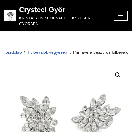
Crysteel Győr
Skip
KRISTÁLYOS NEMESACÉL ÉKSZEREK
to
GYŐRBEN
content
Kezdőlap
\
Fülbevalók vegyesen
\
Primavera beszúrós fülbevaló 3