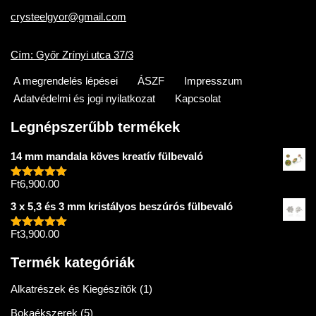
crysteelgyor@gmail.com
Cím: Győr Zrínyi utca 37/3
A megrendelés lépései
ÁSZF
Impresszum
Adatvédelmi és jogi nyilatkozat
Kapcsolat
Legnépszerűbb termékek
14 mm mandala köves kreatív fülbevaló
Ft
6,900.00
Értékelés:
5.00
/ 5
3 x 5,3 és 3 mm kristályos beszúrós fülbevaló
Ft
3,900.00
Értékelés:
5.00
/ 5
Termék kategóriák
Alkatrészek és Kiegészítők
(1)
Bokaékszerek
(5)