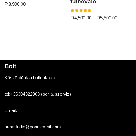
fülbevaló
Ft
3,900.00
Értékelés:
Ft
4,500.00
–
Ft
5,500.00
5.00
/ 5
Bolt
Köszöntünk a boltunkban.
tel:
+36304322903
(bolt & szerviz)
Email:
aurastudio@googlemail.com