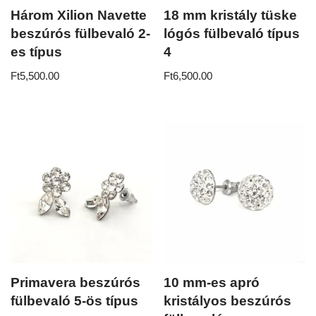
Három Xilion Navette
18 mm kristály tüske
beszúrós fülbevaló 2-
lógós fülbevaló típus
es típus
4
Ft
5,500.00
Ft
6,500.00
Primavera beszúrós
10 mm-es apró
fülbevaló 5-ös típus
kristályos beszúrós