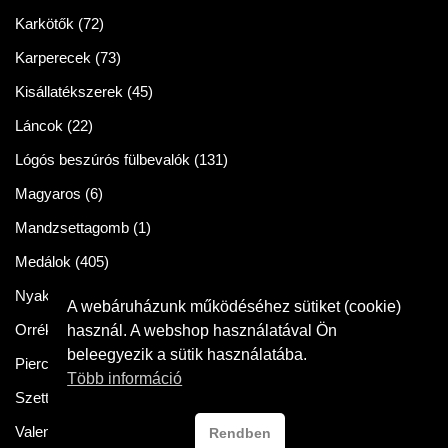
Karkötők
(72)
Karperecek
(73)
Kisállatékszerek
(45)
Láncok
(22)
Lógós beszúrós fülbevalók
(131)
Magyaros
(6)
Mandzsettagomb
(1)
Medálok
(405)
Nyakláncok
(86)
A webáruházunk működéséhez sütiket (cookie)
Orrékszer
(2)
használ. A webshop használatával Ön
beleegyezik a sütik használatába.
Piercingek
(11)
Több információ
Szettek
(57)
Valentin napra
(54)
Rendben