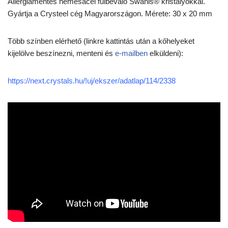
Allergiamentes nemesacél fülbevaló Swanis® kristályokkal.
Gyártja a Crysteel cég Magyarországon. Mérete: 30 x 20 mm
Több színben elérhető (linkre kattintás után a kőhelyeket
kijelölve beszínezni, menteni és
e-mailben
elküldeni):
https://next.crystals.hu/!uj/ekszer/adatlap/114/2338