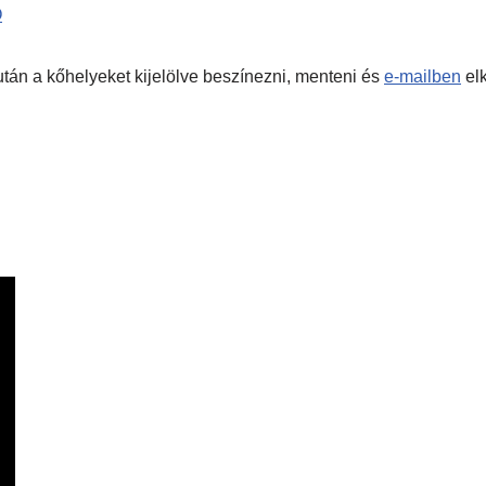
Ó
s után a kőhelyeket kijelölve beszínezni, menteni és
e-mailben
elk