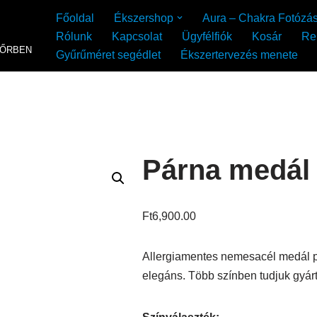
Főoldal
Ékszershop
Aura – Chakra Fotózá
Rólunk
Kapcsolat
Ügyfélfiók
Kosár
Re
YŐRBEN
Gyűrűméret segédlet
Ékszertervezés menete
Párna medál 
Ft
6,900.00
Allergiamentes nemesacél medál pá
elegáns. Több színben tudjuk gyár