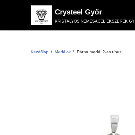
Crysteel Győr
Skip
KRISTÁLYOS NEMESACÉL ÉKSZEREK G
to
content
Kezdőlap
\
Medálok
\
Párna medál 2-es típus