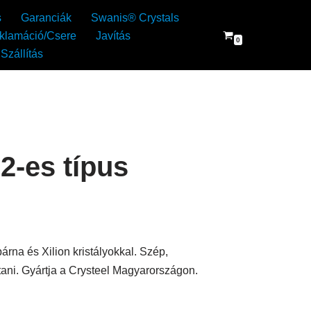
s
Garanciák
Swanis® Crystals
klamáció/Csere
Javítás
0
Szállítás
2-es típus
rna és Xilion kristályokkal. Szép,
tani. Gyártja a Crysteel Magyarországon.