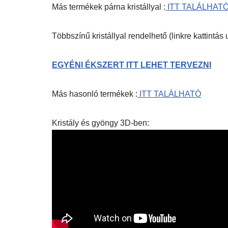
Más termékek párna kristállyal :
ITT TALÁLHAT
Többszínű kristállyal rendelhető (linkre kattintá
EGYÉNI ÉKSZERT ITT LEHET TERVEZNI
Más hasonló termékek :
ITT TALÁLHATÓ
Kristály és gyöngy 3D-ben: