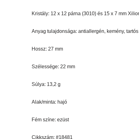
Kristály: 12 x 12 párna (3010) és 15 x 7 mm Xili
Anyag tulajdonsága: antiallergén, kemény, tartós
Hossz: 27 mm
Szélessége: 22 mm
Súlya: 13,2 g
Alak/minta: hajó
Fém színe: ezüst
Cikkszám: #18481