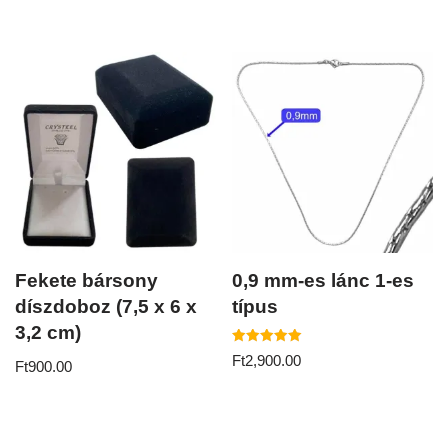
Fekete bársony
0,9 mm-es lánc 1-es
díszdoboz (7,5 x 6 x
típus
3,2 cm)
Értékelés:
Ft
2,900.00
Ft
900.00
5.00
/ 5