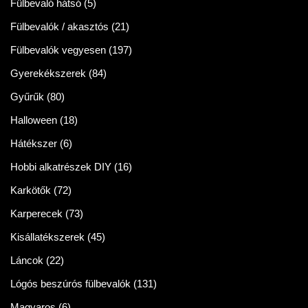
Fülbevaló hátsó
(5)
Fülbevalók / akasztós
(21)
Fülbevalók vegyesen
(197)
Gyerekékszerek
(84)
Gyűrűk
(80)
Halloween
(18)
Hátékszer
(6)
Hobbi alkatrészek DIY
(16)
Karkötők
(72)
Karperecek
(73)
Kisállatékszerek
(45)
Láncok
(22)
Lógós beszúrós fülbevalók
(131)
Magyaros
(6)