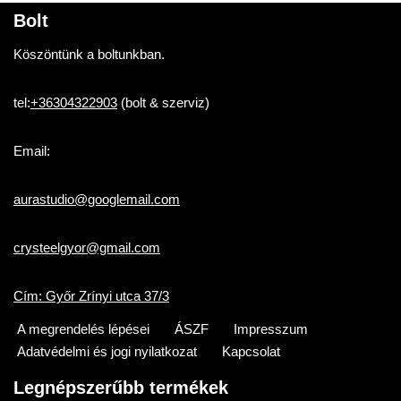
Bolt
Köszöntünk a boltunkban.
tel:
+36304322903
(bolt & szerviz)
Email:
aurastudio@googlemail.com
crysteelgyor@gmail.com
Cím: Győr Zrínyi utca 37/3
A megrendelés lépései
ÁSZF
Impresszum
Adatvédelmi és jogi nyilatkozat
Kapcsolat
Legnépszerűbb termékek