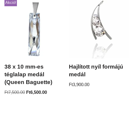
Akció!
38 x 10 mm-es
Hajlított nyíl formájú
téglalap medál
medál
(Queen Baguette)
Ft
3,900.00
Ft
7,500.00
Ft
6,500.00