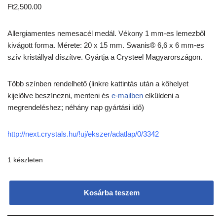
Ft
2,500.00
Allergiamentes nemesacél medál. Vékony 1 mm-es lemezből
kivágott forma. Mérete: 20 x 15 mm. Swanis® 6,6 x 6 mm-es
szív kristállyal díszítve. Gyártja a Crysteel Magyarországon.
Több színben rendelhető (linkre kattintás után a kőhelyet
kijelölve beszínezni, menteni és
e-mailben
elküldeni a
megrendeléshez; néhány nap gyártási idő)
http://next.crystals.hu/!uj/ekszer/adatlap/0/3342
1 készleten
Kosárba teszem