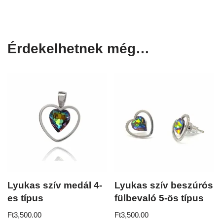
Érdekelhetnek még…
Lyukas szív medál 4-
Lyukas szív beszúrós
es típus
fülbevaló 5-ös típus
Ft
3,500.00
Ft
3,500.00