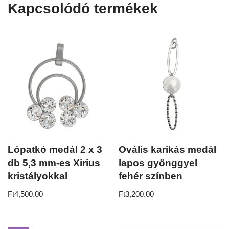
Kapcsolódó termékek
Lópatkó medál 2 x 3
Ovális karikás medál
db 5,3 mm-es Xirius
lapos gyönggyel
kristályokkal
fehér színben
Ft
4,500.00
Ft
3,200.00