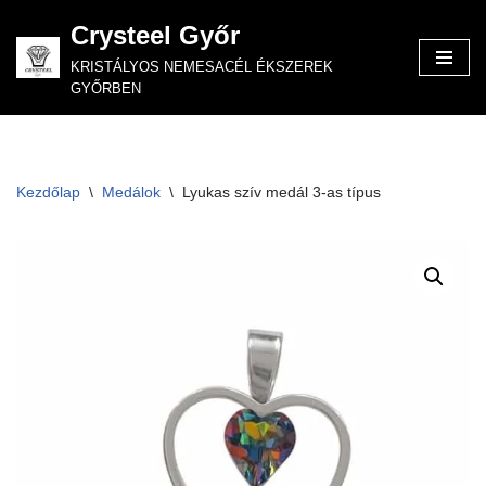
Crysteel Győr
Skip
KRISTÁLYOS NEMESACÉL ÉKSZEREK
to
GYŐRBEN
content
Kezdőlap
\
Medálok
\
Lyukas szív medál 3-as típus