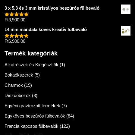
3 x 5,3 és 3 mm kristályos beszúrós fülbevaló
Ft
3,900.00
Értékelés:
5.00
/ 5
14 mm mandala köves kreatív fülbevaló
Ft
6,900.00
Értékelés:
5.00
/ 5
Termék kategóriák
Alkatrészek és Kiegészítők
(1)
Bokaékszerek
(5)
Charmok
(19)
Díszdobozok
(8)
Egyéni gravírozott termékek
(7)
Egyköves beszúrós fülbevalók
(84)
Francia kapcsos fülbevalók
(122)