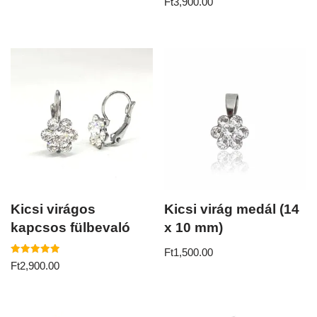
Ft
3,900.00
5.00
/ 5
Kicsi virágos
Kicsi virág medál (14
kapcsos fülbevaló
x 10 mm)
Ft
1,500.00
Értékelés:
Ft
2,900.00
5.00
/ 5