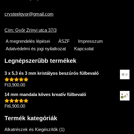
crysteelgyor@gmail.com
Cím: Győr Zrínyi utca 37/3
A megrendelés lépései
ÁSZF
Impresszum
Adatvédelmi és jogi nyilatkozat
Kapcsolat
Legnépszerűbb termékek
3 x 5,3 és 3 mm kristályos beszúrós fülbevaló
Ft
3,900.00
Értékelés:
5.00
/ 5
14 mm mandala köves kreatív fülbevaló
Ft
6,900.00
Értékelés:
5.00
/ 5
Termék kategóriák
Alkatrészek és Kiegészítők
(1)