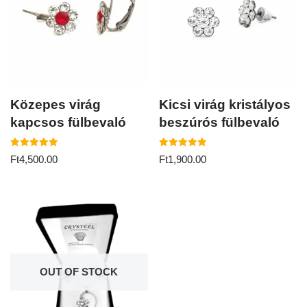
Közepes virág
Kicsi virág kristályos
kapcsos fülbevaló
beszúrós fülbevaló
Értékelés:
Értékelés:
Ft
4,500.00
Ft
1,900.00
5.00
5.00
/ 5
/ 5
OUT OF STOCK