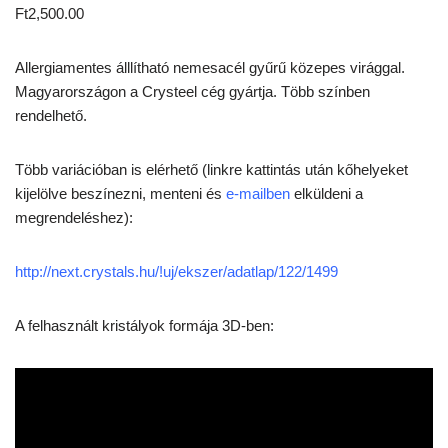
Ft
2,500.00
Allergiamentes álllítható nemesacél gyűrű közepes virággal.
Magyarországon a Crysteel cég gyártja. Több színben
rendelhető.
Több variációban is elérhető (linkre kattintás után kőhelyeket
kijelölve beszínezni, menteni és
e-mailben
elküldeni a
megrendeléshez):
http://next.crystals.hu/!uj/ekszer/adatlap/122/1499
A felhasznált kristályok formája 3D-ben: