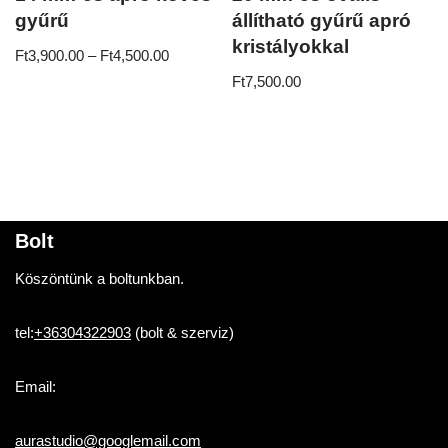
gyűrű
állítható gyűrű apró
kristályokkal
Ft
3,900.00
–
Ft
4,500.00
Ft
7,500.00
Bolt
Köszöntünk a boltunkban.
tel:
+36304322903
(bolt & szerviz)
Email:
aurastudio@googlemail.com