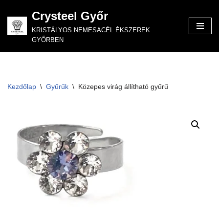
Crysteel Győr
Skip
KRISTÁLYOS NEMESACÉL ÉKSZEREK
to
GYŐRBEN
content
Kezdőlap
\
Gyűrűk
\
Közepes virág állítható gyűrű