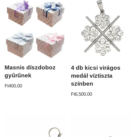
Masnis díszdoboz
4 db kicsi virágos
gyűrűnek
medál víztiszta
színben
Ft
400.00
Ft
6,500.00