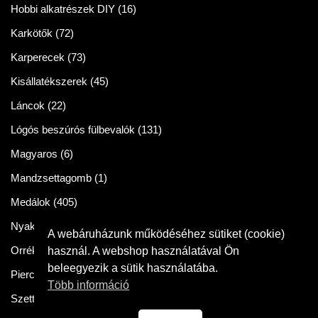
Hobbi alkatrészek DIY
(16)
Karkötők
(72)
Karperecek
(73)
Kisállatékszerek
(45)
Láncok
(22)
Lógós beszúrós fülbevalók
(131)
Magyaros
(6)
Mandzsettagomb
(1)
Medálok
(405)
Nyakláncok
(86)
A webáruházunk működéséhez sütiket (cookie)
Orrékszer
(2)
használ. A webshop használatával Ön
beleegyezik a sütik használatába.
Piercingek
(11)
Több információ
Szettek
(57)