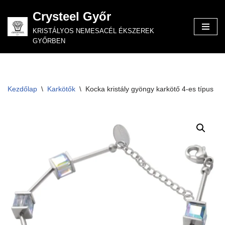
Crysteel Győr
Skip
KRISTÁLYOS NEMESACÉL ÉKSZEREK
to
GYŐRBEN
content
Kezdőlap
\
Karkötők
\
Kocka kristály gyöngy karkötő 4-es típus