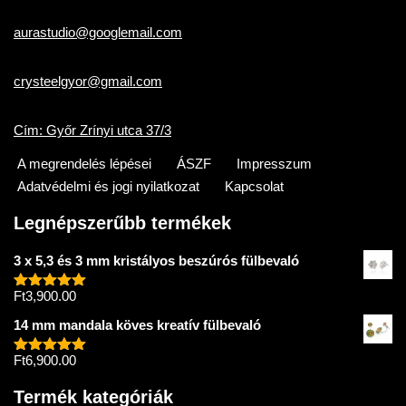
aurastudio@googlemail.com
crysteelgyor@gmail.com
Cím: Győr Zrínyi utca 37/3
A megrendelés lépései
ÁSZF
Impresszum
Adatvédelmi és jogi nyilatkozat
Kapcsolat
Legnépszerűbb termékek
3 x 5,3 és 3 mm kristályos beszúrós fülbevaló
Ft
3,900.00
Értékelés:
5.00
/ 5
14 mm mandala köves kreatív fülbevaló
Ft
6,900.00
Értékelés:
5.00
/ 5
Termék kategóriák