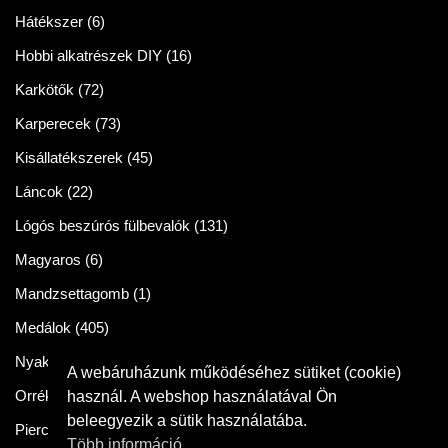
Hátékszer
(6)
Hobbi alkatrészek DIY
(16)
Karkötők
(72)
Karperecek
(73)
Kisállatékszerek
(45)
Láncok
(22)
Lógós beszúrós fülbevalók
(131)
Magyaros
(6)
Mandzsettagomb
(1)
Medálok
(405)
Nyakláncok
(86)
A webáruházunk működéséhez sütiket (cookie)
Orrékszer
(2)
használ. A webshop használatával Ön
beleegyezik a sütik használatába.
Piercingek
(11)
Több információ