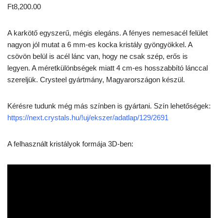
Ft
8,200.00
A karkötő egyszerű, mégis elegáns. A fényes nemesacél felület
nagyon jól mutat a 6 mm-es kocka kristály gyöngyökkel. A
csövön belül is acél lánc van, hogy ne csak szép, erős is
legyen. A méretkülönbségek miatt 4 cm-es hosszabbító lánccal
szereljük. Crysteel gyártmány, Magyarországon készül.
Kérésre tudunk még más színben is gyártani. Szín lehetőségek:
https://next.crystals.hu/!uj/ekszer/adatlap/129/2691
A felhasznált kristályok formája 3D-ben: