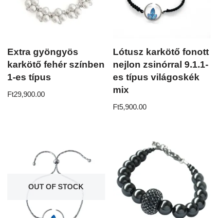
Extra gyöngyös
Lótusz karkötő fonott
karkötő fehér színben
nejlon zsinórral 9.1.1-
1-es típus
es típus világoskék
mix
Ft
29,900.00
Ft
5,900.00
OUT OF STOCK