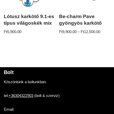
Lótusz karkötő 9.1-es
Be-charm Pave
típus világoskék mix
gyöngyös karkötő
Ft
5,900.00
Ft
9,900.00
–
Ft
12,500.00
Bolt
Köszöntünk a boltunkban.
tel:
+36304322903
(bolt & szerviz)
Email: