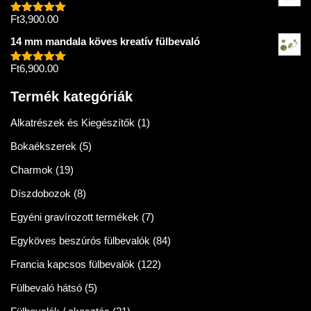
Ft
3,900.00
Értékelés:
5.00
/ 5
14 mm mandala köves kreatív fülbevaló
Ft
6,900.00
Értékelés:
5.00
/ 5
Termék kategóriák
Alkatrészek és Kiegészítők
(1)
Bokaékszerek
(5)
Charmok
(19)
Díszdobozok
(8)
Egyéni gravírozott termékek
(7)
Egyköves beszúrós fülbevalók
(84)
Francia kapcsos fülbevalók
(122)
Fülbevaló hátsó
(5)