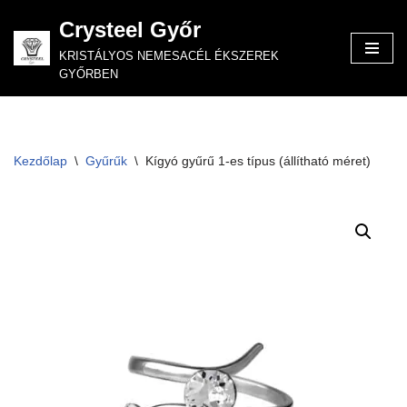
Crysteel Győr
Skip
KRISTÁLYOS NEMESACÉL ÉKSZEREK
to
GYŐRBEN
content
Kezdőlap
\
Gyűrűk
\
Kígyó gyűrű 1-es típus (állítható méret)