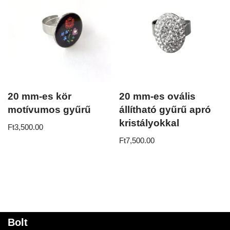
20 mm-es kör
20 mm-es ovális
motívumos gyűrű
állítható gyűrű apró
kristályokkal
Ft
3,500.00
Ft
7,500.00
Bolt