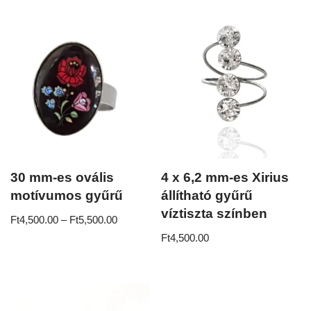
30 mm-es ovális
4 x 6,2 mm-es Xirius
motívumos gyűrű
állítható gyűrű
víztiszta színben
Ft
4,500.00
–
Ft
5,500.00
Ft
4,500.00