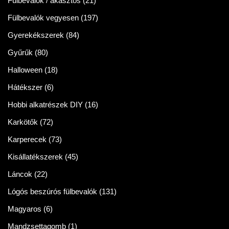
Fülbevalók / akasztós
(21)
Fülbevalók vegyesen
(197)
Gyerekékszerek
(84)
Gyűrűk
(80)
Halloween
(18)
Hátékszer
(6)
Hobbi alkatrészek DIY
(16)
Karkötők
(72)
Karperecek
(73)
Kisállatékszerek
(45)
Láncok
(22)
Lógós beszúrós fülbevalók
(131)
Magyaros
(6)
Mandzsettagomb
(1)