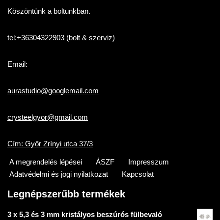
Köszöntünk a boltunkban.
tel:
+36304322903
(bolt & szerviz)
Email:
aurastudio@googlemail.com
crysteelgyor@gmail.com
Cím: Győr Zrínyi utca 37/3
A megrendelés lépései
ÁSZF
Impresszum
Adatvédelmi és jogi nyilatkozat
Kapcsolat
Legnépszerűbb termékek
3 x 5,3 és 3 mm kristályos beszúrós fülbevaló