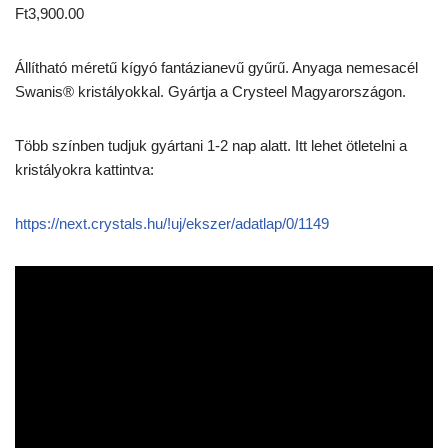
Ft
3,900.00
Állítható méretű kígyó fantázianevű gyűrű. Anyaga nemesacél
Swanis® kristályokkal. Gyártja a Crysteel Magyarországon.
Több színben tudjuk gyártani 1-2 nap alatt. Itt lehet ötletelni a
kristályokra kattintva:
https://next.crystals.hu/!uj/ekszer/adatlap/0/1149