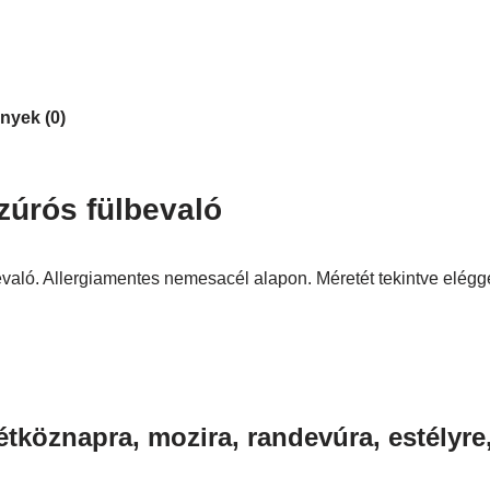
nyek (0)
szúrós fülbevaló
evaló. Allergiamentes nemesacél alapon. Méretét tekintve eléggé
étköznapra, mozira, randevúra, estélyre