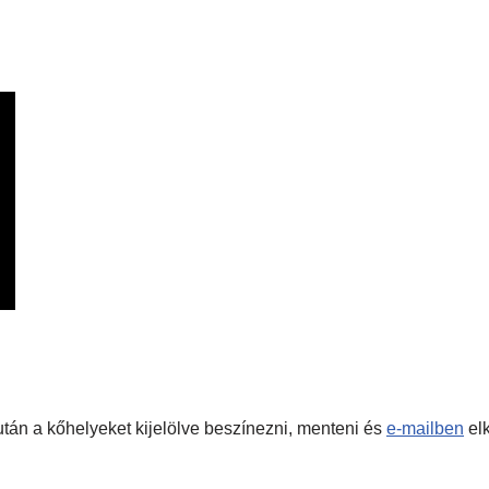
s után a kőhelyeket kijelölve beszínezni, menteni és
e-mailben
elk