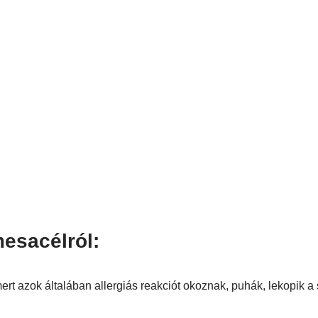
esacélról:
t azok általában allergiás reakciót okoznak, puhák, lekopik a 