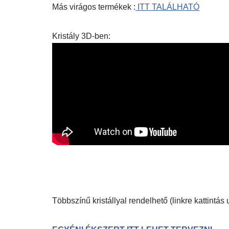
Más virágos termékek :
ITT TALÁLHATÓ
Kristály 3D-ben:
Többszínű kristállyal rendelhető (linkre kattintá