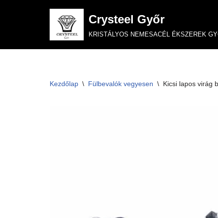
Crysteel Győr
Skip
KRISTÁLYOS NEMESACÉL ÉKSZEREK G
to
content
Kezdőlap
\
Fülbevalók vegyesen
\
Kicsi lapos virág 