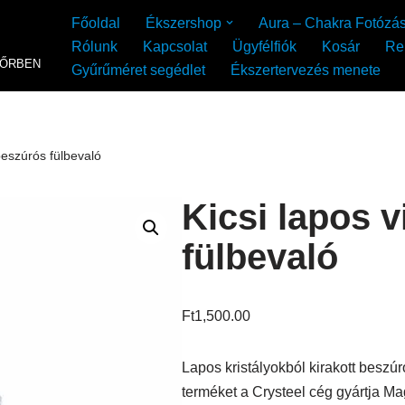
Főoldal
Ékszershop
Aura – Chakra Fotózá
Rólunk
Kapcsolat
Ügyfélfiók
Kosár
Re
YŐRBEN
Gyűrűméret segédlet
Ékszertervezés menete
beszúrós fülbevaló
Kicsi lapos 
fülbevaló
Ft
1,500.00
Lapos kristályokból kirakott beszúr
terméket a Crysteel cég gyártja M