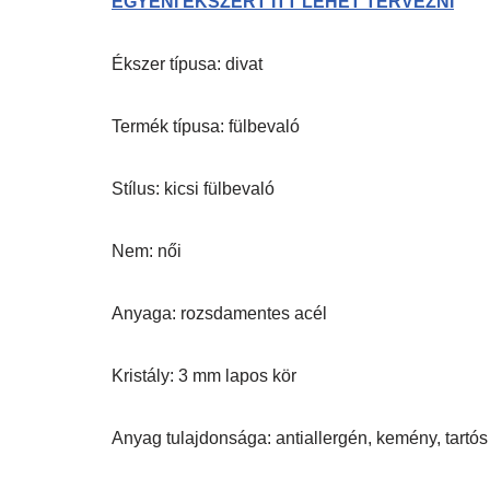
EGYÉNI ÉKSZERT ITT LEHET TERVEZNI
Ékszer típusa: divat
Termék típusa: fülbevaló
Stílus: kicsi fülbevaló
Nem: női
Anyaga: rozsdamentes acél
Kristály: 3 mm lapos kör
Anyag tulajdonsága: antiallergén, kemény, tartós