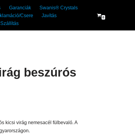
s
Garanciák
Swanis® Crystals
klamáció/Csere
Javítás
0
Szállítás
virág beszúrós
ós kicsi virág nemesacél fülbevaló. A
agyarországon.