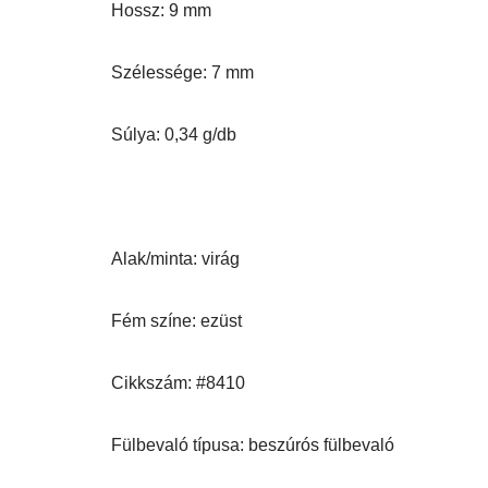
Hossz: 9 mm
Szélessége: 7 mm
Súlya: 0,34 g/db
Alak/minta: virág
Fém színe: ezüst
Cikkszám: #8410
Fülbevaló típusa: beszúrós fülbevaló