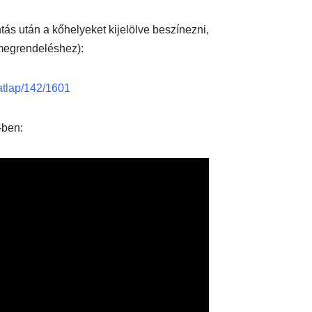
ntás után a kőhelyeket kijelölve beszínezni,
megrendeléshez):
datlap/142/1601
-ben: