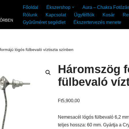
Főoldal
Ékszershop
Aura – Chakra Fotózá
Rólunk
Kapcsolat
Ügyfélfiók
Kosár
Re
YŐRBEN
Gyűrűméret segédlet
Ékszertervezés menete
ormájú lógós fülbevaló víztiszta színben
Háromszög f
fülbevaló víz
Ft
5,900.00
Nemesacél lógós fülbevaló 6,2 mm-e
teljes hossza: 60 mm. Gyártja a C