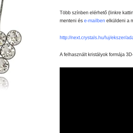
Több színben elérhető (linkre katti
menteni és
e-mailben
elküldeni a 
http://next.crystals.hu/!uj/ekszer/a
A felhasznált kristályok formája 3D