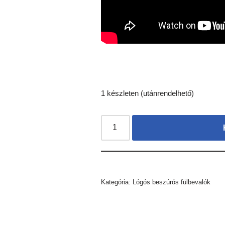
1 készleten (utánrendelhető)
Kategória:
Lógós beszúrós fülbevalók