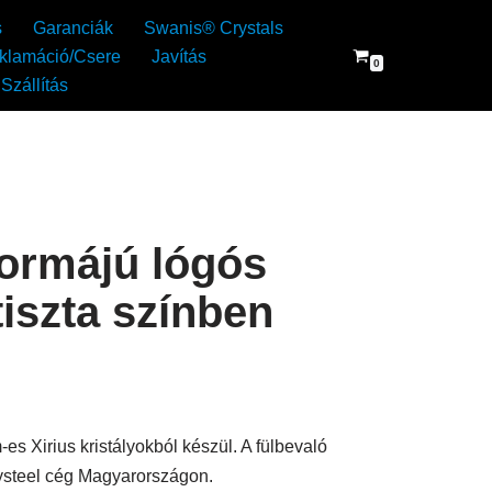
s
Garanciák
Swanis® Crystals
klamáció/Csere
Javítás
0
Szállítás
ormájú lógós
tiszta színben
s Xirius kristályokból készül. A fülbevaló
rysteel cég Magyarországon.