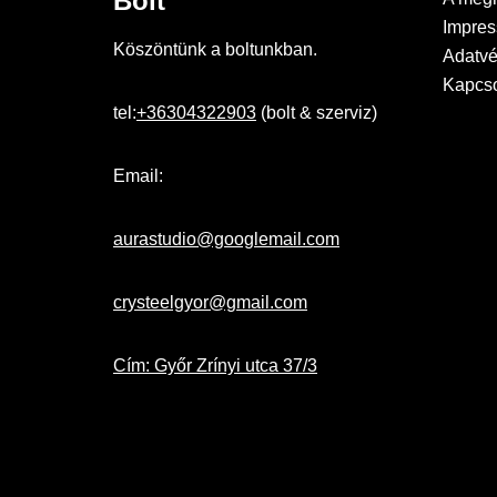
Bolt
Impre
Köszöntünk a boltunkban.
Adatvé
Kapcso
tel:
+36304322903
(bolt & szerviz)
Email:
aurastudio@googlemail.com
crysteelgyor@gmail.com
Cím: Győr Zrínyi utca 37/3