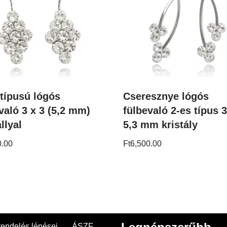
 típusú lógós
Cseresznye lógós
való 3 x 3 (5,2 mm)
fülbevaló 2-es típus 3
llyal
5,3 mm kristály
0.00
Ft
6,500.00
endelés lépései
ÁSZF