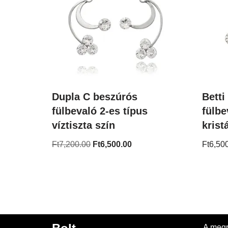
Dupla C beszúrós
Betti
fülbevaló 2-es típus
fülbe
víztiszta szín
kristá
Ft
7,200.00
Ft
6,500.00
Ft
6,50
A megr