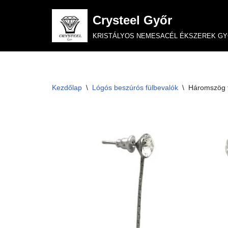
Crysteel Győr
Skip
KRISTÁLYOS NEMESACÉL ÉKSZEREK G
to
content
Kezdőlap
\
Lógós beszúrós fülbevalók
\
Háromszög f