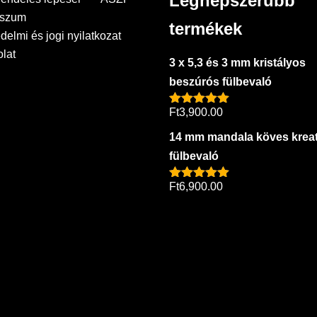
Legnépszerűbb
sszum
termékek
delmi és jogi nyilatkozat
lat
3 x 5,3 és 3 mm kristályos
beszúrós fülbevaló
Ft
3,900.00
Értékelés:
5.00
/ 5
14 mm mandala köves kreat
fülbevaló
Ft
6,900.00
Értékelés:
5.00
/ 5