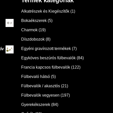
Termék kategóriák
Alkatrészek és Kiegészítők
(1)
Bokaékszerek
(5)
Charmok
(19)
Díszdobozok
(8)
Egyéni gravírozott termékek
(7)
ív
Egyköves beszúrós fülbevalók
(84)
Francia kapcsos fülbevalók
(122)
Fülbevaló hátsó
(5)
Fülbevalók / akasztós
(21)
Fülbevalók vegyesen
(197)
Gyerekékszerek
(84)