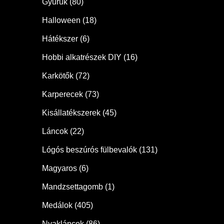
Gyűrűk
(80)
Halloween
(18)
Hátékszer
(6)
Hobbi alkatrészek DIY
(16)
Karkötők
(72)
Karperecek
(73)
Kisállatékszerek
(45)
Láncok
(22)
Lógós beszúrós fülbevalók
(131)
Magyaros
(6)
Mandzsettagomb
(1)
Medálok
(405)
Nyakláncok
(86)