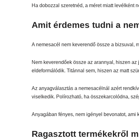
Ha dobozzal szeretnéd, a méret miatt levélként n
Amit érdemes tudni a nem
A nemesacél nem keverendő össze a bizsuval, mer
Nem keverendőek össze az arannyal, hiszen az j
eldeformálódik. Titánnal sem, hiszen az matt szü
Az anyagválasztás a nemesacélnál azért rendkívül
viselkedik. Polírozható, ha összekarcolódna, szép
Anyagában fényes, nem igényel bevonatot, ami 
Ragasztott termékekről mit