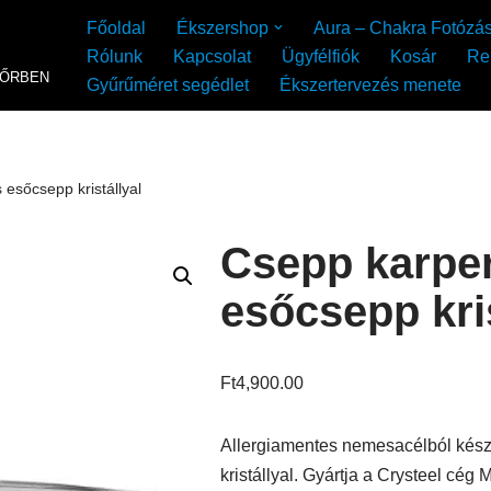
Főoldal
Ékszershop
Aura – Chakra Fotózá
Rólunk
Kapcsolat
Ügyfélfiók
Kosár
Re
YŐRBEN
Gyűrűméret segédlet
Ékszertervezés menete
 esőcsepp kristállyal
Csepp karper
esőcsepp kris
Ft
4,900.00
Allergiamentes nemesacélból kész
kristállyal. Gyártja a Crysteel cé