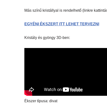
Más színű kristállyal is rendelhető (linkre kattin
EGYÉNI ÉKSZERT ITT LEHET TERVEZNI
Kristály és gyöngy 3D-ben:
Ékszer típusa: divat