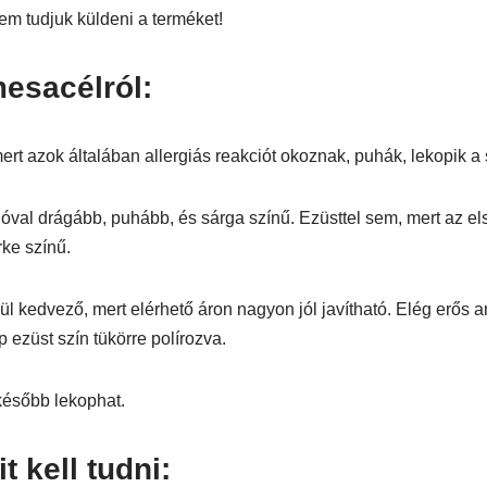
em tudjuk küldeni a terméket!
esacélról:
t azok általában allergiás reakciót okoznak, puhák, lekopik a 
óval drágább, puhább, és sárga színű. Ezüsttel sem, mert az e
rke színű.
 kedvező, mert elérhető áron nagyon jól javítható. Elég erős any
 ezüst szín tükörre polírozva.
később lekophat.
 kell tudni: