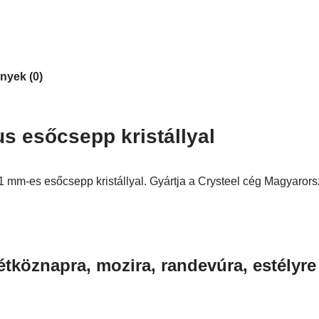
nyek (0)
s esőcsepp kristállyal
1 mm-es esőcsepp kristállyal. Gyártja a Crysteel cég Magyaror
tköznapra, mozira, randevúra, estélyre 