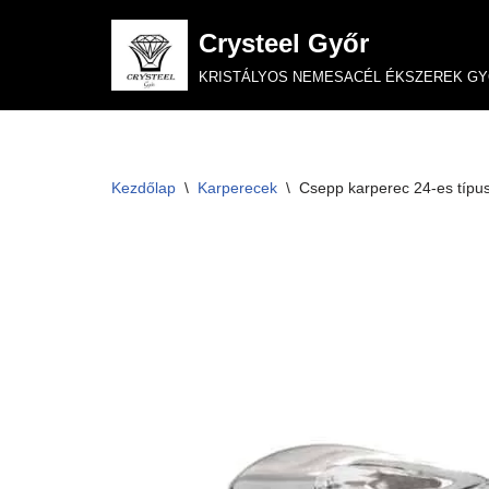
Crysteel Győr
Skip
KRISTÁLYOS NEMESACÉL ÉKSZEREK G
to
content
Kezdőlap
\
Karperecek
\
Csepp karperec 24-es típus