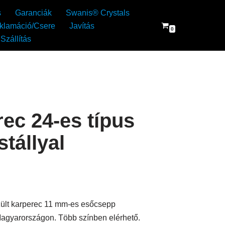
s
Garanciák
Swanis® Crystals
klamáció/Csere
Javítás
0
Szállítás
ec 24-es típus
tállyal
ült karperec 11 mm-es esőcsepp
g Magyarországon. Több színben elérhető.