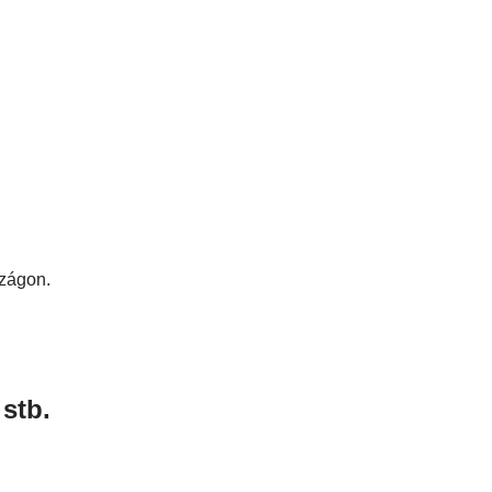
szágon.
stb.