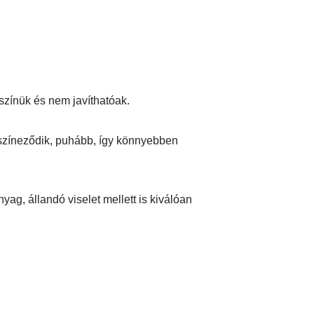
színük és nem javíthatóak.
lszíneződik, puhább, így könnyebben
ag, állandó viselet mellett is kiválóan