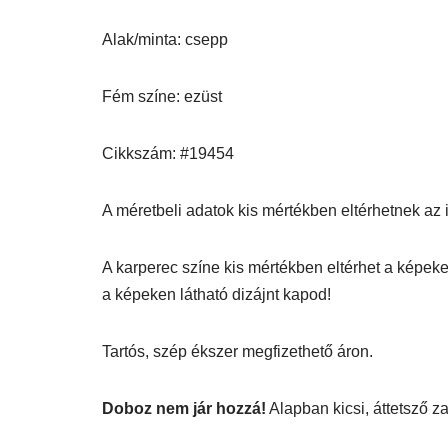
Alak/minta: csepp
Fém színe: ezüst
Cikkszám: #19454
A méretbeli adatok kis mértékben eltérhetnek az itt
A karperec színe kis mértékben eltérhet a képeke
a képeken látható dizájnt kapod!
Tartós, szép ékszer megfizethető áron.
Doboz nem jár hozzá!
Alapban kicsi, áttetsző 