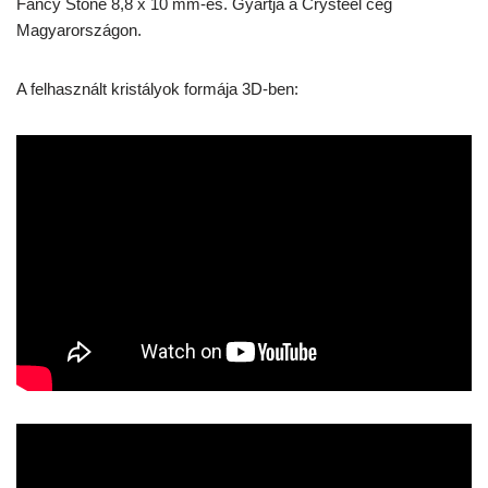
Fancy Stone 8,8 x 10 mm-es. Gyártja a Crysteel cég
Magyarországon.
A felhasznált kristályok formája 3D-ben: