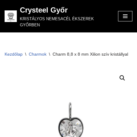
Crysteel Győr
Skip
KRISTÁLYOS NEMESACÉL ÉKSZEREK
to
GYŐRBEN
content
Kezdőlap
\
Charmok
\
Charm 8,8 x 8 mm Xilion szív kristállyal