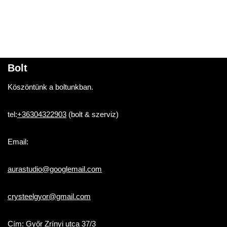
Bolt
Köszöntünk a boltunkban.
tel:
+36304322903
(bolt & szerviz)
Email:
aurastudio@googlemail.com
crysteelgyor@gmail.com
Cím: Győr Zrínyi utca 37/3