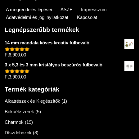
A megrendelés lépései
ÁSZF
Impresszum
Adatvédelmi és jogi nyilatkozat
Kapcsolat
Legnépszerűbb termékek
14 mm mandala köves kreatív fülbevaló
Ft
6,900.00
Értékelés:
5.00
/ 5
3 x 5,3 és 3 mm kristályos beszúrós fülbevaló
Ft
3,900.00
Értékelés:
5.00
/ 5
Termék kategóriák
Alkatrészek és Kiegészítők
(1)
Bokaékszerek
(5)
Charmok
(19)
Díszdobozok
(8)