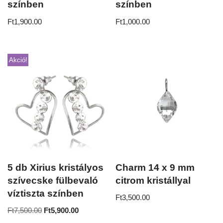
színben
színben
Ft
1,900.00
Ft
1,000.00
Akció!
5 db Xirius kristályos
Charm 14 x 9 mm
szívecske fülbevaló
citrom kristállyal
víztiszta színben
Ft
3,500.00
Ft
7,500.00
Ft
5,900.00