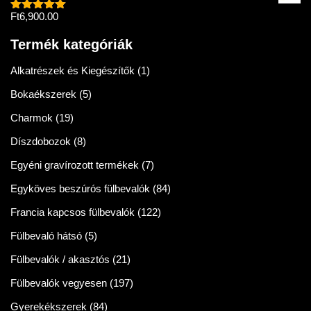
Ft
6,900.00
Értékelés:
5.00
/ 5
Termék kategóriák
Alkatrészek és Kiegészítők
(1)
Bokaékszerek
(5)
Charmok
(19)
Díszdobozok
(8)
Egyéni gravírozott termékek
(7)
Egyköves beszúrós fülbevalók
(84)
Francia kapcsos fülbevalók
(122)
Fülbevaló hátsó
(5)
Fülbevalók / akasztós
(21)
Fülbevalók vegyesen
(197)
Gyerekékszerek
(84)