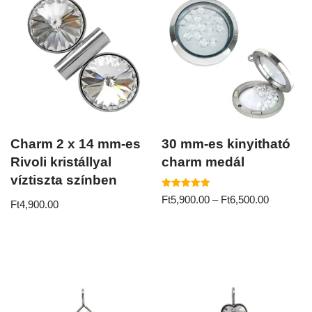
Charm 2 x 14 mm-es
30 mm-es kinyitható
Rivoli kristállyal
charm medál
víztiszta színben
Értékelés:
Ft
5,900.00
–
Ft
6,500.00
Ft
4,900.00
5.00
/ 5