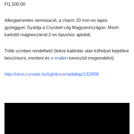
Ft
1,500.00
Allergiamentes nemesacél, a charm 10 mm-es lapos
gyönggyel. Gyártja a Crysteel cég Magyarországon. Mesh
karkötő mágneszárral 2-es típushoz ajánlott.
Több színben rendelhető (linkre kattintás után kőhelyet bejelölve
beszínezni, menteni és
e-mailen
keresztül megrendelni):
http://next.crystals.hu/!uj/ekszer/adatlap/132/858