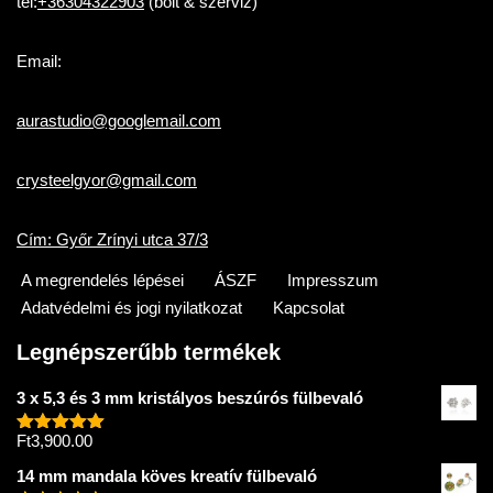
tel:
+36304322903
(bolt & szerviz)
Email:
aurastudio@googlemail.com
crysteelgyor@gmail.com
Cím: Győr Zrínyi utca 37/3
A megrendelés lépései
ÁSZF
Impresszum
Adatvédelmi és jogi nyilatkozat
Kapcsolat
Legnépszerűbb termékek
3 x 5,3 és 3 mm kristályos beszúrós fülbevaló
Ft
3,900.00
Értékelés:
5.00
/ 5
14 mm mandala köves kreatív fülbevaló