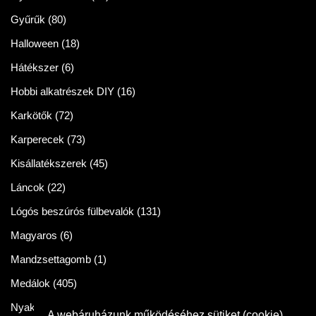
Gyűrűk
(80)
Halloween
(18)
Hátékszer
(6)
Hobbi alkatrészek DIY
(16)
Karkötők
(72)
Karperecek
(73)
Kisállatékszerek
(45)
Láncok
(22)
Lógós beszúrós fülbevalók
(131)
Magyaros
(6)
Mandzsettagomb
(1)
Medálok
(405)
Nyakláncok
(86)
A webáruházunk működéséhez sütiket (cookie)