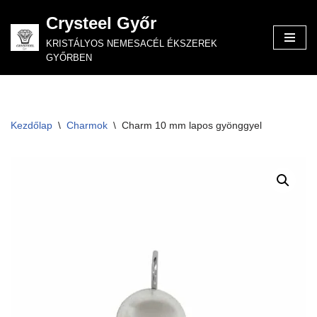
Crysteel Győr
Skip
KRISTÁLYOS NEMESACÉL ÉKSZEREK
to
GYŐRBEN
content
Kezdőlap
\
Charmok
\
Charm 10 mm lapos gyönggyel