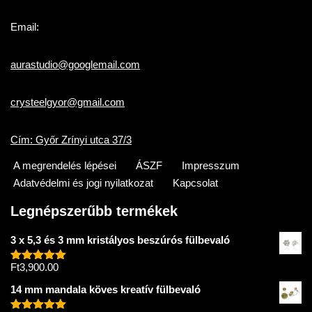
Email:
aurastudio@googlemail.com
crysteelgyor@gmail.com
Cím: Győr Zrínyi utca 37/3
A megrendelés lépései
ÁSZF
Impresszum
Adatvédelmi és jogi nyilatkozat
Kapcsolat
Legnépszerűbb termékek
3 x 5,3 és 3 mm kristályos beszúrós fülbevaló
Ft
3,900.00
Értékelés:
5.00
/ 5
14 mm mandala köves kreatív fülbevaló