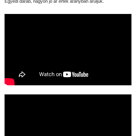
Egyedi darab, nagyon jó ár érték arányban áruljuk.