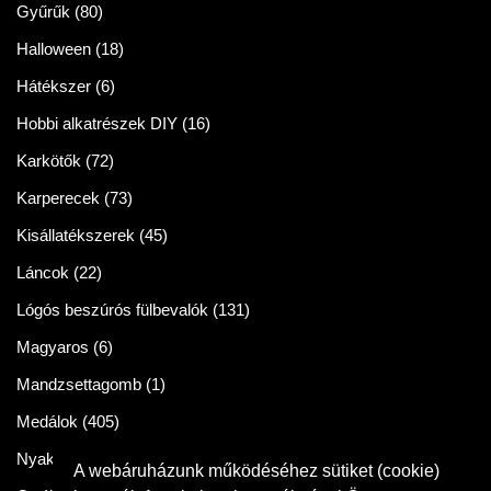
Gyűrűk
(80)
Halloween
(18)
Hátékszer
(6)
Hobbi alkatrészek DIY
(16)
Karkötők
(72)
Karperecek
(73)
Kisállatékszerek
(45)
Láncok
(22)
Lógós beszúrós fülbevalók
(131)
Magyaros
(6)
Mandzsettagomb
(1)
Medálok
(405)
Nyakláncok
(86)
A webáruházunk működéséhez sütiket (cookie)