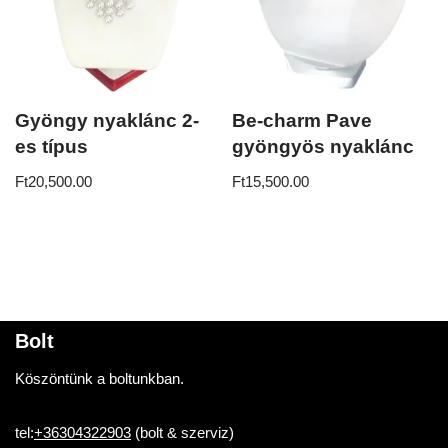
Gyöngy nyaklánc 2-
Be-charm Pave
es típus
gyöngyös nyaklánc
Ft
20,500.00
Ft
15,500.00
Bolt
Köszöntünk a boltunkban.
tel:
+36304322903
(bolt & szerviz)