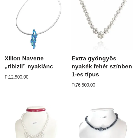
Xilion Navette
Extra gyöngyös
„ribizli” nyaklánc
nyakék fehér színben
1-es típus
Ft
12,900.00
Ft
76,500.00