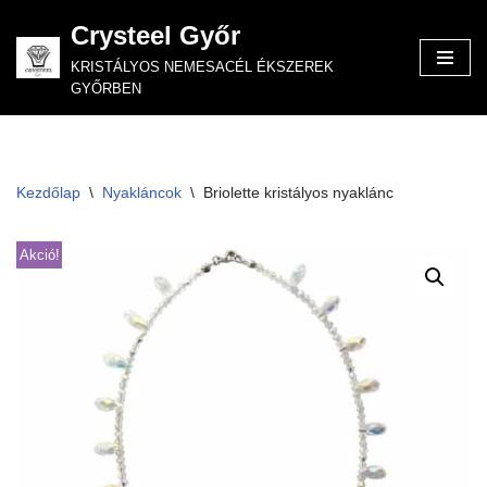
Crysteel Győr
Skip
KRISTÁLYOS NEMESACÉL ÉKSZEREK
to
GYŐRBEN
content
Kezdőlap
\
Nyakláncok
\
Briolette kristályos nyaklánc
Akció!