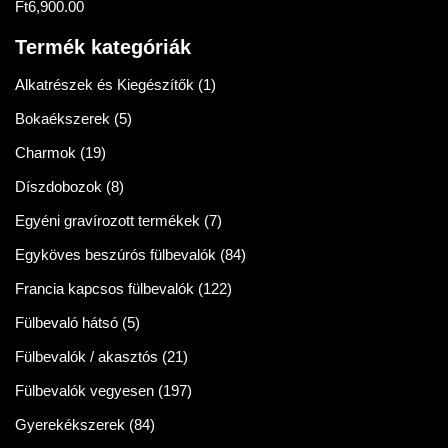
Ft
6,900.00
Értékelés:
5.00
/ 5
Termék kategóriák
Alkatrészek és Kiegészítők
(1)
Bokaékszerek
(5)
Charmok
(19)
Díszdobozok
(8)
Egyéni gravírozott termékek
(7)
Egyköves beszúrós fülbevalók
(84)
Francia kapcsos fülbevalók
(122)
Fülbevaló hátsó
(5)
Fülbevalók / akasztós
(21)
Fülbevalók vegyesen
(197)
Gyerekékszerek
(84)