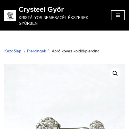
Crysteel Győr
Skip
KRISTÁLYOS NEMESACÉL ÉKSZEREK
to
GYŐRBEN
content
Kezdőlap
\
Piercingek
\
Apró köves köldökpiercing