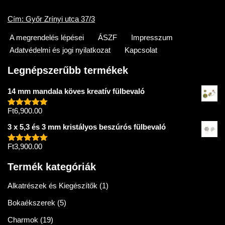
Cím: Győr Zrínyi utca 37/3
A megrendelés lépései
ÁSZF
Impresszum
Adatvédelmi és jogi nyilatkozat
Kapcsolat
Legnépszerűbb termékek
14 mm mandala köves kreatív fülbevaló
Ft
6,900.00
Értékelés:
5.00
/ 5
3 x 5,3 és 3 mm kristályos beszúrós fülbevaló
Ft
3,900.00
Értékelés:
5.00
/ 5
Termék kategóriák
Alkatrészek és Kiegészítők
(1)
Bokaékszerek
(5)
Charmok
(19)