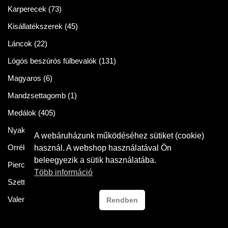
Karperecek
(73)
Kisállatékszerek
(45)
Láncok
(22)
Lógós beszúrós fülbevalók
(131)
Magyaros
(6)
Mandzsettagomb
(1)
Medálok
(405)
Nyakláncok
(86)
A webáruházunk működéséhez sütiket (cookie)
Orrékszer
(2)
használ. A webshop használatával Ön
beleegyezik a sütik használatába.
Piercingek
(11)
Több információ
Szettek
(57)
Valentin napra
(54)
Rendben
Crysteel Gyor