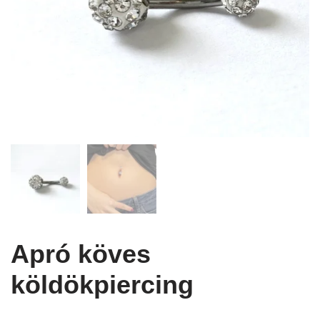
Apró köves
köldökpiercing