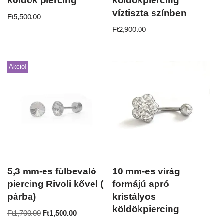
köldök piercing
köldökpiercing
víztiszta színben
Ft
5,500.00
Ft
2,900.00
Akció!
5,3 mm-es fülbevaló
10 mm-es virág
piercing Rivoli kővel (
formájú apró
párba)
kristályos
köldökpiercing
Ft
1,700.00
Ft
1,500.00