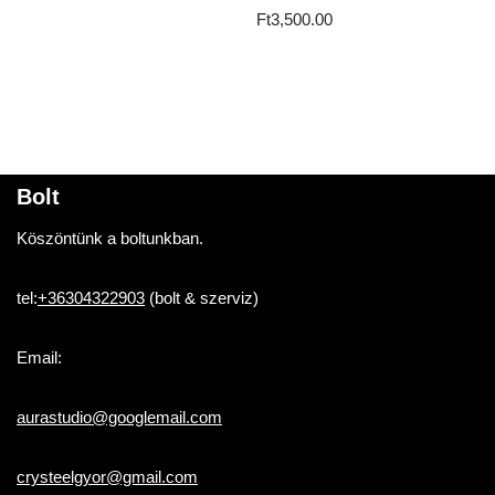
Ft
3,500.00
Bolt
Köszöntünk a boltunkban.
tel:
+36304322903
(bolt & szerviz)
Email:
aurastudio@googlemail.com
crysteelgyor@gmail.com